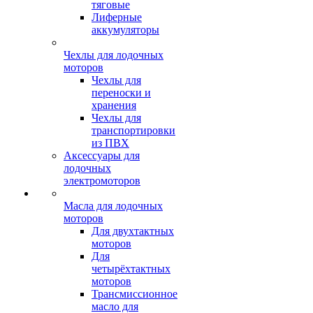
тяговые
Лиферные
аккумуляторы
Чехлы для лодочных
моторов
Чехлы для
переноски и
хранения
Чехлы для
транспортировки
из ПВХ
Аксессуары для
лодочных
электромоторов
Масла для лодочных
моторов
Для двухтактных
моторов
Для
четырёхтактных
моторов
Трансмиссионное
масло для