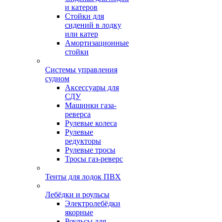
и катеров
Стойки для
сидений в лодку
или катер
Амортизационные
стойки
Системы управления
судном
Аксессуары для
СДУ
Машинки газа-
реверса
Рулевые колеса
Рулевые
редукторы
Рулевые тросы
Тросы газ-реверс
Тенты для лодок ПВХ
Лебёдки и роульсы
Электролебёдки
якорные
Роульсы для