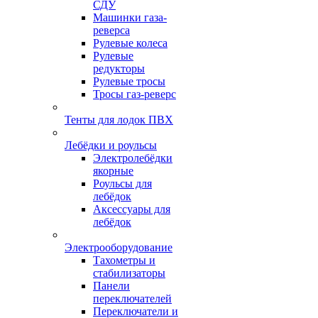
СДУ
Машинки газа-
реверса
Рулевые колеса
Рулевые
редукторы
Рулевые тросы
Тросы газ-реверс
Тенты для лодок ПВХ
Лебёдки и роульсы
Электролебёдки
якорные
Роульсы для
лебёдок
Аксессуары для
лебёдок
Электрооборудование
Тахометры и
стабилизаторы
Панели
переключателей
Переключатели и