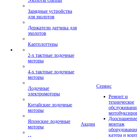
Эхолоты Garmin
Зарядные устройства
для эхолотов
Держатели датчика для
эхолотов
Картплоттеры
2-х тактные лодочные
моторы
4-х тактные лодочные
моторы
Сервис
Лодочные
электромоторы
Ремонт и
техническое
Китайские лодочные
обслуживани
моторы
мотобуксиро
Дооснащение
Японские лодочные
Акции
монтаж
моторы
оборудования
катера и кор