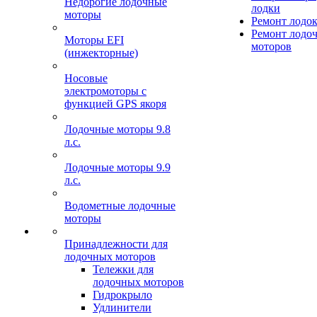
Недорогие лодочные
лодки
моторы
Ремонт лодо
Ремонт лодо
Моторы EFI
моторов
(инжекторные)
Носовые
электромоторы с
функцией GPS якоря
Лодочные моторы 9.8
л.с.
Лодочные моторы 9.9
л.с.
Водометные лодочные
моторы
Принадлежности для
лодочных моторов
Тележки для
лодочных моторов
Гидрокрыло
Удлинители