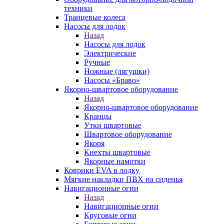
техники
Транцевые колеса
Насосы для лодок
Назад
Насосы для лодок
Электрические
Ручные
Ножные (лягушки)
Насосы «Браво»
Якорно-швартовое оборудование
Назад
Якорно-швартовое оборудование
Кранцы
Утки швартовые
Швартовое оборудование
Якоря
Кнехты швартовые
Якорные намотки
Коврики EVA в лодку
Мягкие накладки ПВХ на сиденья
Навигационные огни
Назад
Навигационные огни
Круговые огни