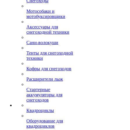
Снегоходы
Мотособаки и
мотобуксировщики
Аксессуары для
снегоходной техники
Сани-волокуши
Тенты для снегоходной
техники
Кофры для снегоходов
Расширители лыж
Стартерные
аккумуляторы для
снегоходов
Квадроциклы
Оборудование для
квадроциклов