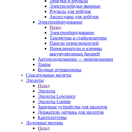
Лебёдки и роульсы
Электролебёдки якорные
Роульсы для лебёдок
Аксессуары для лебёдок
Электрооборудование
Назад
Электрооборудование
Тахометры и стабилизаторы
Панели переключателей
Переключатели и клеммы
аккумуляторных батарей
Автохолодильники — морозильники
Трапы
Водные аттракционы
Спасательные жилеты
Эхолоты
Назад
Эхолоты
Эхолоты Lowrance
Эхолоты Garmin
Зарядные устройства для эхолотов
Держатели датчика для эхолотов
Картплоттеры
Лодочные моторы
Назад