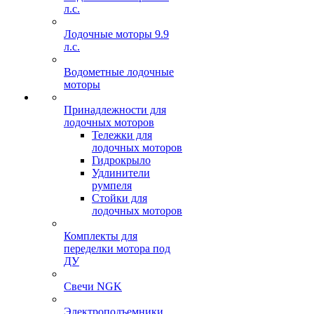
л.с.
Лодочные моторы 9.9
л.с.
Водометные лодочные
моторы
Принадлежности для
лодочных моторов
Тележки для
лодочных моторов
Гидрокрыло
Удлинители
румпеля
Стойки для
лодочных моторов
Комплекты для
переделки мотора под
ДУ
Свечи NGK
Электроподъемники