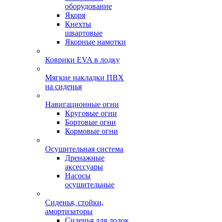
оборудование
Якоря
Кнехты
швартовые
Якорные намотки
Коврики EVA в лодку
Мягкие накладки ПВХ
на сиденья
Навигационные огни
Круговые огни
Бортовые огни
Кормовые огни
Осушительная система
Дренажные
аксессуары
Насосы
осушительные
Сиденья, стойки,
амортизаторы
Сиденья для лодок