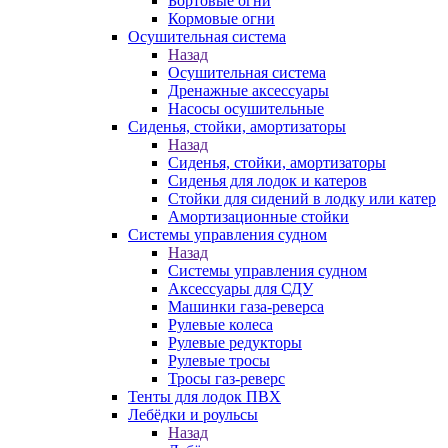
Бортовые огни
Кормовые огни
Осушительная система
Назад
Осушительная система
Дренажные аксессуары
Насосы осушительные
Сиденья, стойки, амортизаторы
Назад
Сиденья, стойки, амортизаторы
Сиденья для лодок и катеров
Стойки для сидений в лодку или катер
Амортизационные стойки
Системы управления судном
Назад
Системы управления судном
Аксессуары для СДУ
Машинки газа-реверса
Рулевые колеса
Рулевые редукторы
Рулевые тросы
Тросы газ-реверс
Тенты для лодок ПВХ
Лебёдки и роульсы
Назад