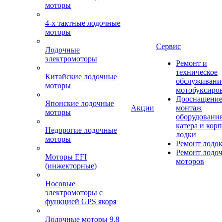
моторы
4-х тактные лодочные
моторы
Сервис
Лодочные
электромоторы
Ремонт и
техническое
Китайские лодочные
обслуживани
моторы
мотобуксиро
Дооснащение
Японские лодочные
Акции
монтаж
моторы
оборудования
катера и кор
Недорогие лодочные
лодки
моторы
Ремонт лодо
Ремонт лодо
Моторы EFI
моторов
(инжекторные)
Носовые
электромоторы с
функцией GPS якоря
Лодочные моторы 9.8