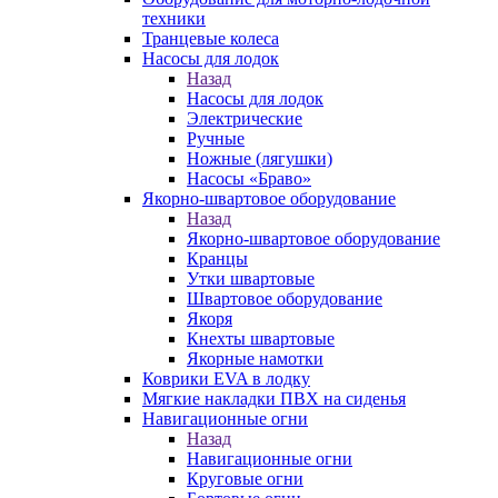
техники
Транцевые колеса
Насосы для лодок
Назад
Насосы для лодок
Электрические
Ручные
Ножные (лягушки)
Насосы «Браво»
Якорно-швартовое оборудование
Назад
Якорно-швартовое оборудование
Кранцы
Утки швартовые
Швартовое оборудование
Якоря
Кнехты швартовые
Якорные намотки
Коврики EVA в лодку
Мягкие накладки ПВХ на сиденья
Навигационные огни
Назад
Навигационные огни
Круговые огни