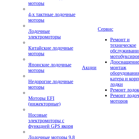
моторы
4-х тактные лодочные
моторы
Сервис
Лодочные
электромоторы
Ремонт и
техническое
Китайские лодочные
обслуживани
моторы
мотобуксиро
Дооснащение
Японские лодочные
Акции
монтаж
моторы
оборудования
катера и кор
Недорогие лодочные
лодки
моторы
Ремонт лодо
Ремонт лодо
Моторы EFI
моторов
(инжекторные)
Носовые
электромоторы с
функцией GPS якоря
Лодочные моторы 9.8