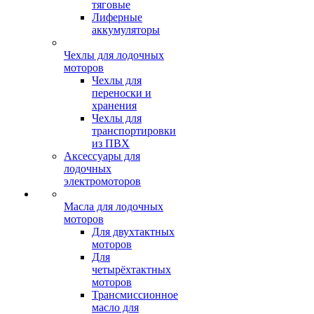
тяговые
Лиферные
аккумуляторы
Чехлы для лодочных
моторов
Чехлы для
переноски и
хранения
Чехлы для
транспортировки
из ПВХ
Аксессуары для
лодочных
электромоторов
Масла для лодочных
моторов
Для двухтактных
моторов
Для
четырёхтактных
моторов
Трансмиссионное
масло для