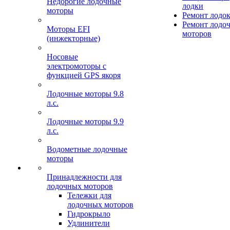
Недорогие лодочные
лодки
моторы
Ремонт лодо
Ремонт лодо
Моторы EFI
моторов
(инжекторные)
Носовые
электромоторы с
функцией GPS якоря
Лодочные моторы 9.8
л.с.
Лодочные моторы 9.9
л.с.
Водометные лодочные
моторы
Принадлежности для
лодочных моторов
Тележки для
лодочных моторов
Гидрокрыло
Удлинители