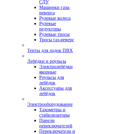
СДУ
Машинки газа-
реверса
Рулевые колеса
Рулевые
редукторы
Рулевые тросы
Тросы газ-реверс
Тенты для лодок ПВХ
Лебёдки и роульсы
Электролебёдки
якорные
Роульсы для
лебёдок
Аксессуары для
лебёдок
Электрооборудование
Тахометры и
стабилизаторы
Панели
переключателей
Переключатели и