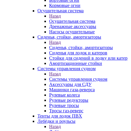
Бортовые огни
Кормовые огни
Осушительная система
Назад
Осушительная система
Дренажные аксессуары
Насосы осушительные
Сиденья, стойки, амортизаторы
Назад
Сиденья, стойки, амортизаторы
Сиденья для лодок и катеров
Стойки для сидений в лодку или катер
Амортизационные стойки
Системы управления судном
Назад
Системы управления судном
Аксессуары для СДУ
Машинки газа-реверса
Рулевые колеса
Рулевые редукторы
Рулевые тросы
Тросы газ-реверс
Тенты для лодок ПВХ
Лебёдки и роульсы
Назад