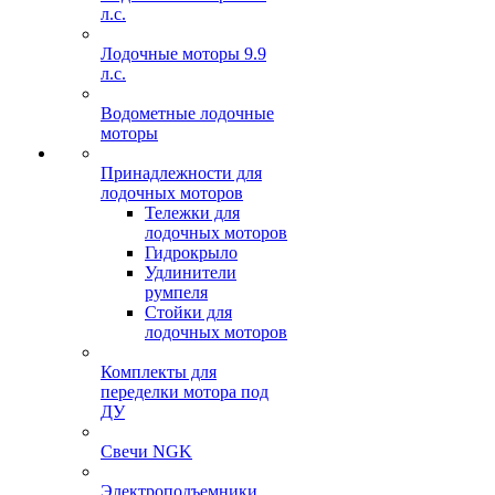
л.с.
Лодочные моторы 9.9
л.с.
Водометные лодочные
моторы
Принадлежности для
лодочных моторов
Тележки для
лодочных моторов
Гидрокрыло
Удлинители
румпеля
Стойки для
лодочных моторов
Комплекты для
переделки мотора под
ДУ
Свечи NGK
Электроподъемники