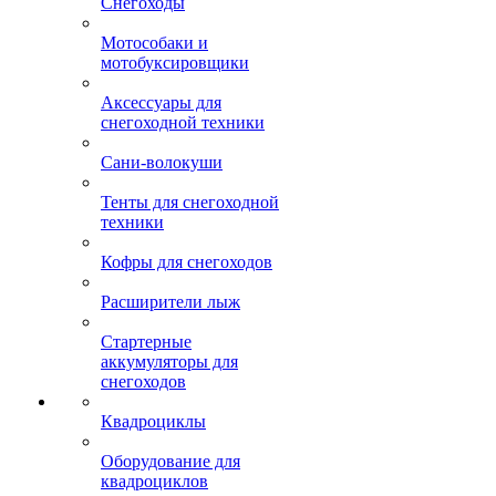
Снегоходы
Мотособаки и
мотобуксировщики
Аксессуары для
снегоходной техники
Сани-волокуши
Тенты для снегоходной
техники
Кофры для снегоходов
Расширители лыж
Стартерные
аккумуляторы для
снегоходов
Квадроциклы
Оборудование для
квадроциклов