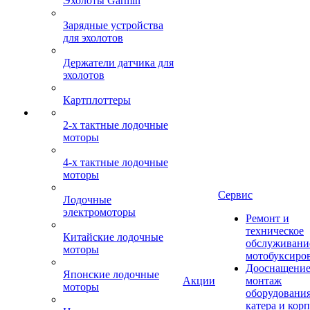
Эхолоты Garmin
Зарядные устройства
для эхолотов
Держатели датчика для
эхолотов
Картплоттеры
2-х тактные лодочные
моторы
4-х тактные лодочные
моторы
Сервис
Лодочные
электромоторы
Ремонт и
техническое
Китайские лодочные
обслуживани
моторы
мотобуксиро
Дооснащение
Японские лодочные
Акции
монтаж
моторы
оборудования
катера и кор