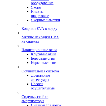
оборудование
Якоря
Кнехты
швартовые
Якорные намотки
Коврики EVA в лодку
Мягкие накладки ПВХ
на сиденья
Навигационные огни
Круговые огни
Бортовые огни
Кормовые огни
Осушительная система
Дренажные
аксессуары
Насосы
осушительные
Сиденья, стойки,
амортизаторы
Сиденья для лодок