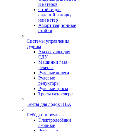
и катеров
Стойки для
сидений в лодку
или катер
Амортизационные
стойки
Системы управления
судном
Аксессуары для
СДУ
Машинки газа-
реверса
Рулевые колеса
Рулевые
редукторы
Рулевые тросы
Тросы газ-реверс
Тенты для лодок ПВХ
Лебёдки и роульсы
Электролебёдки
якорные
Роульсы для