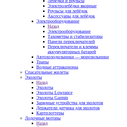
Лебёдки и роульсы
Электролебёдки якорные
Роульсы для лебёдок
Аксессуары для лебёдок
Электрооборудование
Назад
Электрооборудование
Тахометры и стабилизаторы
Панели переключателей
Переключатели и клеммы
аккумуляторных батарей
Автохолодильники — морозильники
Трапы
Водные аттракционы
Спасательные жилеты
Эхолоты
Назад
Эхолоты
Эхолоты Lowrance
Эхолоты Garmin
Зарядные устройства для эхолотов
Держатели датчика для эхолотов
Картплоттеры
Лодочные моторы
Назад