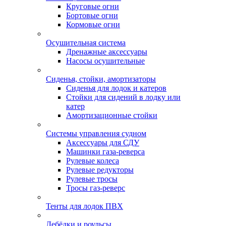
Круговые огни
Бортовые огни
Кормовые огни
Осушительная система
Дренажные аксессуары
Насосы осушительные
Сиденья, стойки, амортизаторы
Сиденья для лодок и катеров
Стойки для сидений в лодку или
катер
Амортизационные стойки
Системы управления судном
Аксессуары для СДУ
Машинки газа-реверса
Рулевые колеса
Рулевые редукторы
Рулевые тросы
Тросы газ-реверс
Тенты для лодок ПВХ
Лебёдки и роульсы