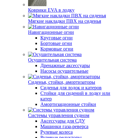
Коврики EVA в лодку
Мягкие накладки ПВХ на сиденья
Навигационные огни
Круговые огни
Бортовые огни
Кормовые огни
Осушительная система
Дренажные аксессуары
Насосы осушительные
Сиденья, стойки, амортизаторы
Сиденья для лодок и катеров
Стойки для сидений в лодку или
катер
Амортизационные стойки
Системы управления судном
Аксессуары для СДУ
Машинки газа-реверса
Рулевые колеса
Рулевые редукторы