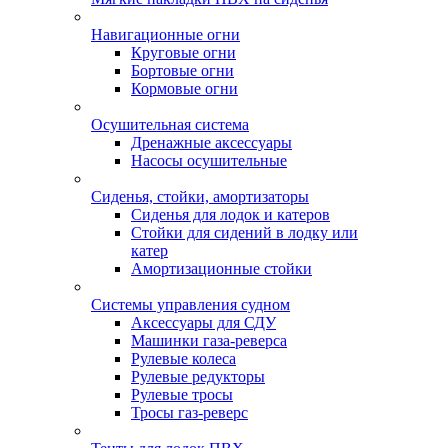
Навигационные огни
Круговые огни
Бортовые огни
Кормовые огни
Осушительная система
Дренажные аксессуары
Насосы осушительные
Сиденья, стойки, амортизаторы
Сиденья для лодок и катеров
Стойки для сидений в лодку или
катер
Амортизационные стойки
Системы управления судном
Аксессуары для СДУ
Машинки газа-реверса
Рулевые колеса
Рулевые редукторы
Рулевые тросы
Тросы газ-реверс