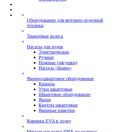
Оборудование для моторно-лодочной
техники
Транцевые колеса
Насосы для лодок
Электрические
Ручные
Ножные (лягушки)
Насосы «Браво»
Якорно-швартовое оборудование
Кранцы
Утки швартовые
Швартовое оборудование
Якоря
Кнехты швартовые
Якорные намотки
Коврики EVA в лодку
Мягкие накладки ПВХ на сиденья