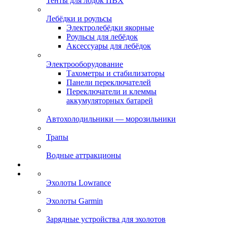
Тенты для лодок ПВХ
Лебёдки и роульсы
Электролебёдки якорные
Роульсы для лебёдок
Аксессуары для лебёдок
Электрооборудование
Тахометры и стабилизаторы
Панели переключателей
Переключатели и клеммы
аккумуляторных батарей
Автохолодильники — морозильники
Трапы
Водные аттракционы
Эхолоты Lowrance
Эхолоты Garmin
Зарядные устройства для эхолотов