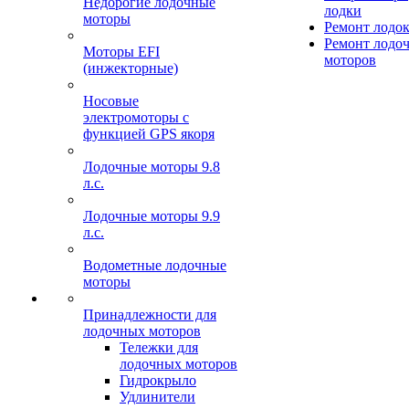
Недорогие лодочные
лодки
моторы
Ремонт лодо
Ремонт лодо
Моторы EFI
моторов
(инжекторные)
Носовые
электромоторы с
функцией GPS якоря
Лодочные моторы 9.8
л.с.
Лодочные моторы 9.9
л.с.
Водометные лодочные
моторы
Принадлежности для
лодочных моторов
Тележки для
лодочных моторов
Гидрокрыло
Удлинители