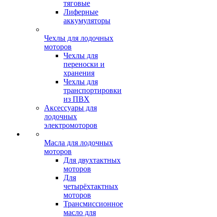
тяговые
Лиферные
аккумуляторы
Чехлы для лодочных
моторов
Чехлы для
переноски и
хранения
Чехлы для
транспортировки
из ПВХ
Аксессуары для
лодочных
электромоторов
Масла для лодочных
моторов
Для двухтактных
моторов
Для
четырёхтактных
моторов
Трансмиссионное
масло для