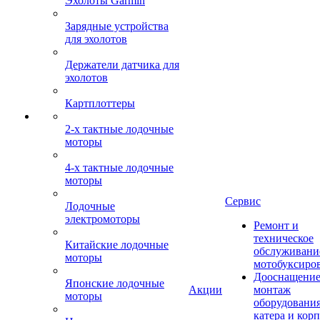
Эхолоты Garmin
Зарядные устройства
для эхолотов
Держатели датчика для
эхолотов
Картплоттеры
2-х тактные лодочные
моторы
4-х тактные лодочные
моторы
Сервис
Лодочные
электромоторы
Ремонт и
техническое
Китайские лодочные
обслуживани
моторы
мотобуксиро
Дооснащение
Японские лодочные
Акции
монтаж
моторы
оборудования
катера и кор