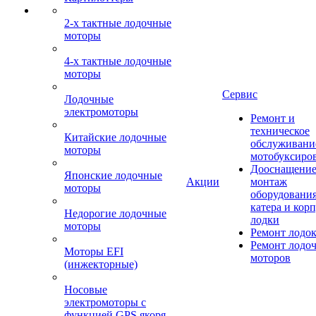
2-х тактные лодочные
моторы
4-х тактные лодочные
моторы
Сервис
Лодочные
электромоторы
Ремонт и
техническое
Китайские лодочные
обслуживани
моторы
мотобуксиро
Дооснащение
Японские лодочные
Акции
монтаж
моторы
оборудования
катера и кор
Недорогие лодочные
лодки
моторы
Ремонт лодо
Ремонт лодо
Моторы EFI
моторов
(инжекторные)
Носовые
электромоторы с
функцией GPS якоря