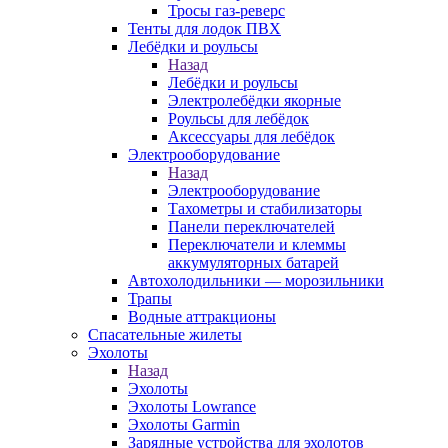
Тросы газ-реверс
Тенты для лодок ПВХ
Лебёдки и роульсы
Назад
Лебёдки и роульсы
Электролебёдки якорные
Роульсы для лебёдок
Аксессуары для лебёдок
Электрооборудование
Назад
Электрооборудование
Тахометры и стабилизаторы
Панели переключателей
Переключатели и клеммы
аккумуляторных батарей
Автохолодильники — морозильники
Трапы
Водные аттракционы
Спасательные жилеты
Эхолоты
Назад
Эхолоты
Эхолоты Lowrance
Эхолоты Garmin
Зарядные устройства для эхолотов