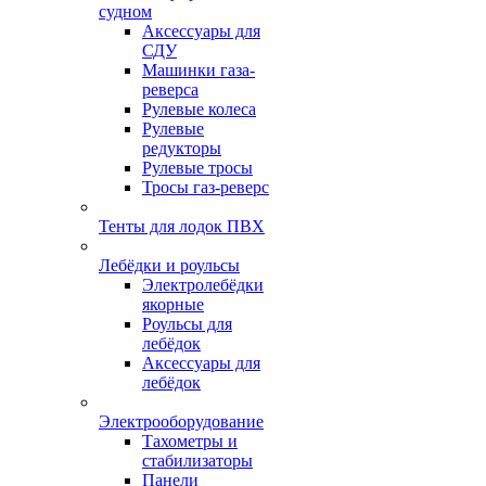
судном
Аксессуары для
СДУ
Машинки газа-
реверса
Рулевые колеса
Рулевые
редукторы
Рулевые тросы
Тросы газ-реверс
Тенты для лодок ПВХ
Лебёдки и роульсы
Электролебёдки
якорные
Роульсы для
лебёдок
Аксессуары для
лебёдок
Электрооборудование
Тахометры и
стабилизаторы
Панели