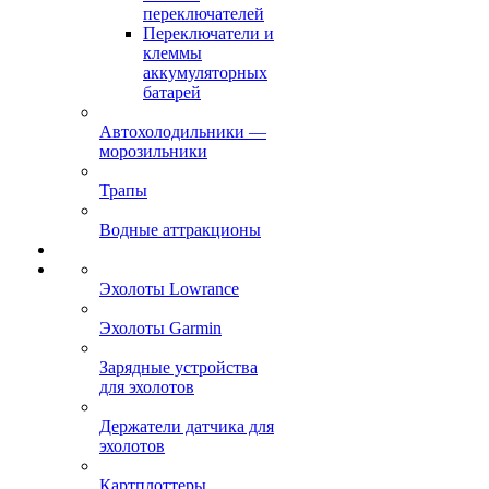
переключателей
Переключатели и
клеммы
аккумуляторных
батарей
Автохолодильники —
морозильники
Трапы
Водные аттракционы
Эхолоты Lowrance
Эхолоты Garmin
Зарядные устройства
для эхолотов
Держатели датчика для
эхолотов
Картплоттеры