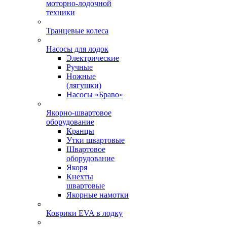
моторно-лодочной
техники
Транцевые колеса
Насосы для лодок
Электрические
Ручные
Ножные
(лягушки)
Насосы «Браво»
Якорно-швартовое
оборудование
Кранцы
Утки швартовые
Швартовое
оборудование
Якоря
Кнехты
швартовые
Якорные намотки
Коврики EVA в лодку