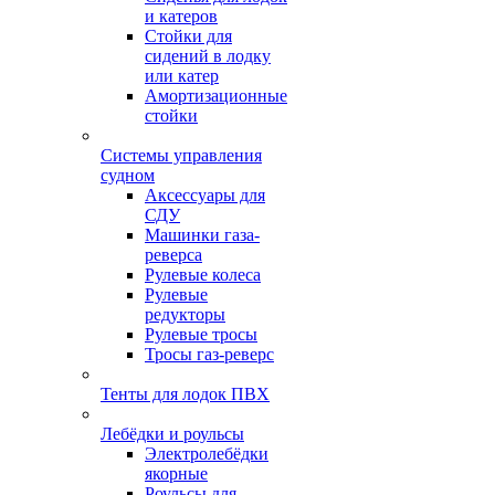
и катеров
Стойки для
сидений в лодку
или катер
Амортизационные
стойки
Системы управления
судном
Аксессуары для
СДУ
Машинки газа-
реверса
Рулевые колеса
Рулевые
редукторы
Рулевые тросы
Тросы газ-реверс
Тенты для лодок ПВХ
Лебёдки и роульсы
Электролебёдки
якорные
Роульсы для