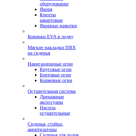
оборудование
Якоря
Кнехты
швартовые
Якорные намотки
Коврики EVA в лодку
Мягкие накладки ПВХ
на сиденья
Навигационные огни
Круговые огни
Бортовые огни
Кормовые огни
Осушительная система
Дренажные
аксессуары
Насосы
осушительные
Сиденья, стойки,
амортизаторы
Сиденья для лодок