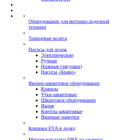
Оборудование для моторно-лодочной
техники
Транцевые колеса
Насосы для лодок
Электрические
Ручные
Ножные (лягушки)
Насосы «Браво»
Якорно-швартовое оборудование
Кранцы
Утки швартовые
Швартовое оборудование
Якоря
Кнехты швартовые
Якорные намотки
Коврики EVA в лодку
Мягкие накладки ПВХ на сиденья