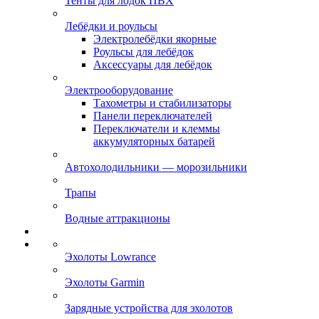
Тенты для лодок ПВХ
Лебёдки и роульсы
Электролебёдки якорные
Роульсы для лебёдок
Аксессуары для лебёдок
Электрооборудование
Тахометры и стабилизаторы
Панели переключателей
Переключатели и клеммы
аккумуляторных батарей
Автохолодильники — морозильники
Трапы
Водные аттракционы
Эхолоты Lowrance
Эхолоты Garmin
Зарядные устройства для эхолотов