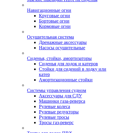
Навигационные огни
Круговые огни
Бортовые огни
Кормовые огни
Осушительная система
Дренажные аксессуары
Насосы осушительные
Сиденья, стойки, амортизаторы
Сиденья для лодок и катеров
Стойки для сидений в лодку или
катер
Амортизационные стойки
Системы управления судном
Аксессуары для СДУ
Машинки газа-реверса
Рулевые колеса
Рулевые редукторы
Рулевые тросы
Тросы газ-реверс