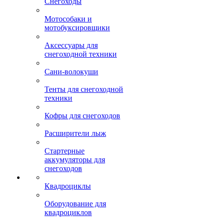
Снегоходы
Мотособаки и
мотобуксировщики
Аксессуары для
снегоходной техники
Сани-волокуши
Тенты для снегоходной
техники
Кофры для снегоходов
Расширители лыж
Стартерные
аккумуляторы для
снегоходов
Квадроциклы
Оборудование для
квадроциклов