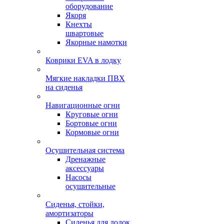
оборудование
Якоря
Кнехты
швартовые
Якорные намотки
Коврики EVA в лодку
Мягкие накладки ПВХ
на сиденья
Навигационные огни
Круговые огни
Бортовые огни
Кормовые огни
Осушительная система
Дренажные
аксессуары
Насосы
осушительные
Сиденья, стойки,
амортизаторы
Сиденья для лодок