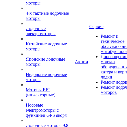
моторы
4-х тактные лодочные
моторы
Сервис
Лодочные
электромоторы
Ремонт и
техническое
Китайские лодочные
обслуживани
моторы
мотобуксиро
Дооснащение
Японские лодочные
Акции
монтаж
моторы
оборудования
катера и кор
Недорогие лодочные
лодки
моторы
Ремонт лодо
Ремонт лодо
Моторы EFI
моторов
(инжекторные)
Носовые
электромоторы с
функцией GPS якоря
Лодочные моторы 9.8