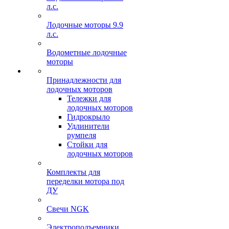
л.с.
Лодочные моторы 9.9
л.с.
Водометные лодочные
моторы
Принадлежности для
лодочных моторов
Тележки для
лодочных моторов
Гидрокрыло
Удлинители
румпеля
Стойки для
лодочных моторов
Комплекты для
переделки мотора под
ДУ
Свечи NGK
Электроподъемники