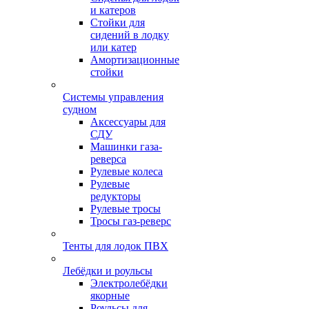
и катеров
Стойки для
сидений в лодку
или катер
Амортизационные
стойки
Системы управления
судном
Аксессуары для
СДУ
Машинки газа-
реверса
Рулевые колеса
Рулевые
редукторы
Рулевые тросы
Тросы газ-реверс
Тенты для лодок ПВХ
Лебёдки и роульсы
Электролебёдки
якорные
Роульсы для