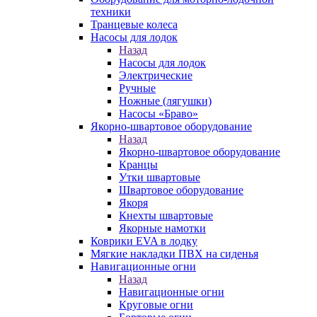
техники
Транцевые колеса
Насосы для лодок
Назад
Насосы для лодок
Электрические
Ручные
Ножные (лягушки)
Насосы «Браво»
Якорно-швартовое оборудование
Назад
Якорно-швартовое оборудование
Кранцы
Утки швартовые
Швартовое оборудование
Якоря
Кнехты швартовые
Якорные намотки
Коврики EVA в лодку
Мягкие накладки ПВХ на сиденья
Навигационные огни
Назад
Навигационные огни
Круговые огни