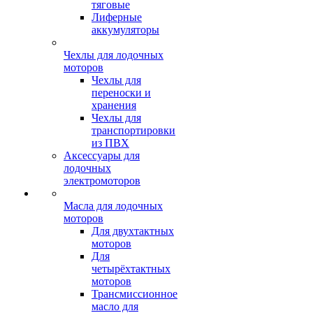
тяговые
Лиферные
аккумуляторы
Чехлы для лодочных
моторов
Чехлы для
переноски и
хранения
Чехлы для
транспортировки
из ПВХ
Аксессуары для
лодочных
электромоторов
Масла для лодочных
моторов
Для двухтактных
моторов
Для
четырёхтактных
моторов
Трансмиссионное
масло для