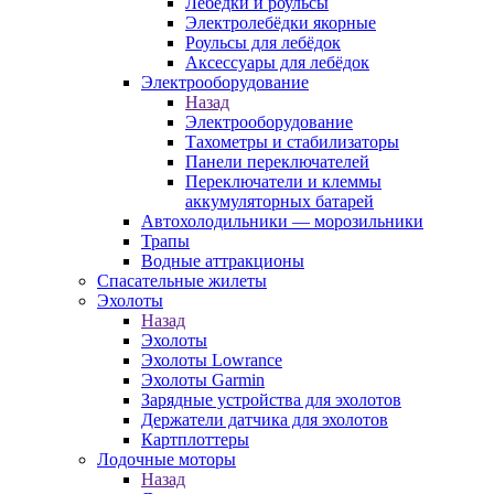
Лебёдки и роульсы
Электролебёдки якорные
Роульсы для лебёдок
Аксессуары для лебёдок
Электрооборудование
Назад
Электрооборудование
Тахометры и стабилизаторы
Панели переключателей
Переключатели и клеммы
аккумуляторных батарей
Автохолодильники — морозильники
Трапы
Водные аттракционы
Спасательные жилеты
Эхолоты
Назад
Эхолоты
Эхолоты Lowrance
Эхолоты Garmin
Зарядные устройства для эхолотов
Держатели датчика для эхолотов
Картплоттеры
Лодочные моторы
Назад