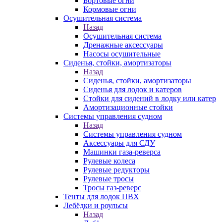
Бортовые огни
Кормовые огни
Осушительная система
Назад
Осушительная система
Дренажные аксессуары
Насосы осушительные
Сиденья, стойки, амортизаторы
Назад
Сиденья, стойки, амортизаторы
Сиденья для лодок и катеров
Стойки для сидений в лодку или катер
Амортизационные стойки
Системы управления судном
Назад
Системы управления судном
Аксессуары для СДУ
Машинки газа-реверса
Рулевые колеса
Рулевые редукторы
Рулевые тросы
Тросы газ-реверс
Тенты для лодок ПВХ
Лебёдки и роульсы
Назад