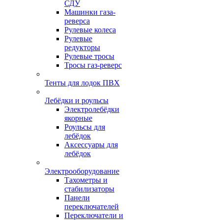
СДУ
Машинки газа-
реверса
Рулевые колеса
Рулевые
редукторы
Рулевые тросы
Тросы газ-реверс
Тенты для лодок ПВХ
Лебёдки и роульсы
Электролебёдки
якорные
Роульсы для
лебёдок
Аксессуары для
лебёдок
Электрооборудование
Тахометры и
стабилизаторы
Панели
переключателей
Переключатели и