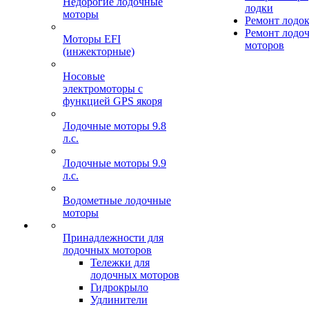
Недорогие лодочные
лодки
моторы
Ремонт лодо
Ремонт лодо
Моторы EFI
моторов
(инжекторные)
Носовые
электромоторы с
функцией GPS якоря
Лодочные моторы 9.8
л.с.
Лодочные моторы 9.9
л.с.
Водометные лодочные
моторы
Принадлежности для
лодочных моторов
Тележки для
лодочных моторов
Гидрокрыло
Удлинители