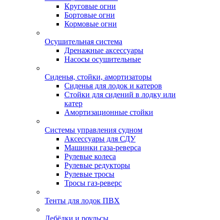
Круговые огни
Бортовые огни
Кормовые огни
Осушительная система
Дренажные аксессуары
Насосы осушительные
Сиденья, стойки, амортизаторы
Сиденья для лодок и катеров
Стойки для сидений в лодку или
катер
Амортизационные стойки
Системы управления судном
Аксессуары для СДУ
Машинки газа-реверса
Рулевые колеса
Рулевые редукторы
Рулевые тросы
Тросы газ-реверс
Тенты для лодок ПВХ
Лебёдки и роульсы