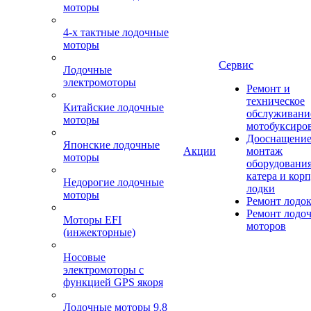
моторы
4-х тактные лодочные
моторы
Сервис
Лодочные
электромоторы
Ремонт и
техническое
Китайские лодочные
обслуживани
моторы
мотобуксиро
Дооснащение
Японские лодочные
Акции
монтаж
моторы
оборудования
катера и кор
Недорогие лодочные
лодки
моторы
Ремонт лодо
Ремонт лодо
Моторы EFI
моторов
(инжекторные)
Носовые
электромоторы с
функцией GPS якоря
Лодочные моторы 9.8