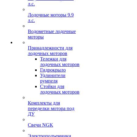
л.с.
Лодочные моторы 9.9
л.с.
Водометные лодочные
моторы
Принадлежности для
лодочных моторов
Тележки для
лодочных моторов
Гидрокрыло
Удлинители
румпеля
Стойки для
лодочных моторов
Комплекты для
переделки мотора под
ДУ
Свечи NGK
Электроподъемники