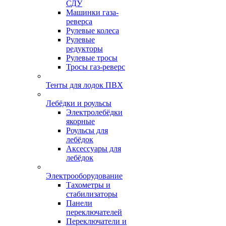
СДУ
Машинки газа-
реверса
Рулевые колеса
Рулевые
редукторы
Рулевые тросы
Тросы газ-реверс
Тенты для лодок ПВХ
Лебёдки и роульсы
Электролебёдки
якорные
Роульсы для
лебёдок
Аксессуары для
лебёдок
Электрооборудование
Тахометры и
стабилизаторы
Панели
переключателей
Переключатели и