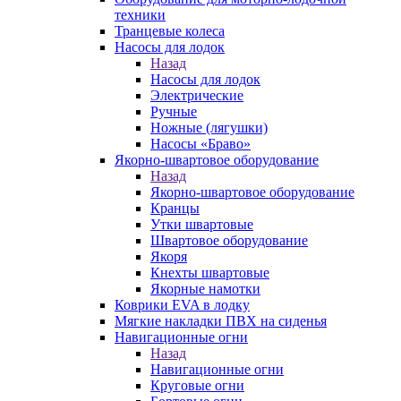
техники
Транцевые колеса
Насосы для лодок
Назад
Насосы для лодок
Электрические
Ручные
Ножные (лягушки)
Насосы «Браво»
Якорно-швартовое оборудование
Назад
Якорно-швартовое оборудование
Кранцы
Утки швартовые
Швартовое оборудование
Якоря
Кнехты швартовые
Якорные намотки
Коврики EVA в лодку
Мягкие накладки ПВХ на сиденья
Навигационные огни
Назад
Навигационные огни
Круговые огни