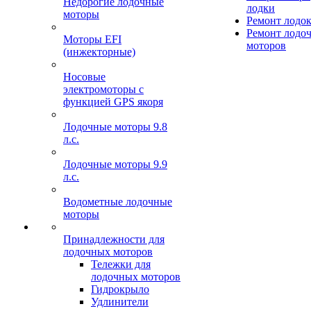
Недорогие лодочные
лодки
моторы
Ремонт лодо
Ремонт лодо
Моторы EFI
моторов
(инжекторные)
Носовые
электромоторы с
функцией GPS якоря
Лодочные моторы 9.8
л.с.
Лодочные моторы 9.9
л.с.
Водометные лодочные
моторы
Принадлежности для
лодочных моторов
Тележки для
лодочных моторов
Гидрокрыло
Удлинители