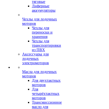
тяговые
Лиферные
аккумуляторы
Чехлы для лодочных
моторов
Чехлы для
переноски и
хранения
Чехлы для
транспортировки
из ПВХ
Аксессуары для
лодочных
электромоторов
Масла для лодочных
моторов
Для двухтактных
моторов
Для
четырёхтактных
моторов
Трансмиссионное
масло для