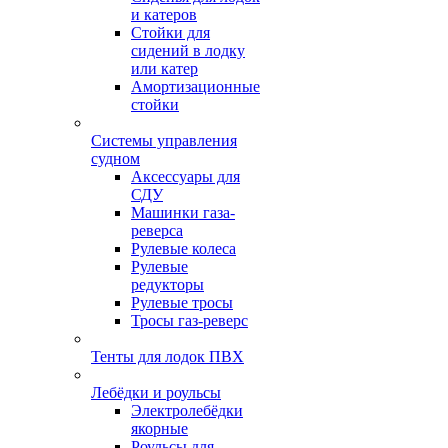
и катеров
Стойки для
сидений в лодку
или катер
Амортизационные
стойки
Системы управления
судном
Аксессуары для
СДУ
Машинки газа-
реверса
Рулевые колеса
Рулевые
редукторы
Рулевые тросы
Тросы газ-реверс
Тенты для лодок ПВХ
Лебёдки и роульсы
Электролебёдки
якорные
Роульсы для