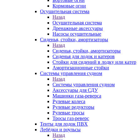
Бортовые огни
Кормовые огни
Осушительная система
Назад
Осушительная система
Дренажные аксессуары
Насосы осушительные
Сиденья, стойки, амортизаторы
Назад
Сиденья, стойки, амортизаторы
Сиденья для лодок и катеров
Стойки для сидений в лодку или катер
Амортизационные стойки
Системы управления судном
Назад
Системы управления судном
Аксессуары для СДУ
Машинки газа-реверса
Рулевые колеса
Рулевые редукторы
Рулевые тросы
Тросы газ-реверс
Тенты для лодок ПВХ
Лебёдки и роульсы
Назад