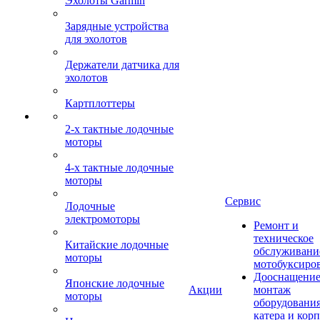
Эхолоты Garmin
Зарядные устройства
для эхолотов
Держатели датчика для
эхолотов
Картплоттеры
2-х тактные лодочные
моторы
4-х тактные лодочные
моторы
Сервис
Лодочные
электромоторы
Ремонт и
техническое
Китайские лодочные
обслуживани
моторы
мотобуксиро
Дооснащение
Японские лодочные
Акции
монтаж
моторы
оборудования
катера и кор