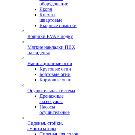
оборудование
Якоря
Кнехты
швартовые
Якорные намотки
Коврики EVA в лодку
Мягкие накладки ПВХ
на сиденья
Навигационные огни
Круговые огни
Бортовые огни
Кормовые огни
Осушительная система
Дренажные
аксессуары
Насосы
осушительные
Сиденья, стойки,
амортизаторы
Сиденья для лодок