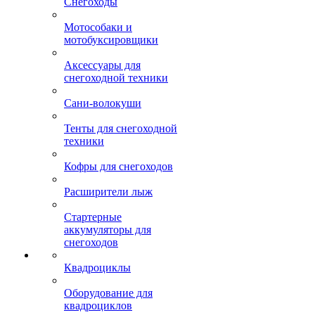
Снегоходы
Мотособаки и
мотобуксировщики
Аксессуары для
снегоходной техники
Сани-волокуши
Тенты для снегоходной
техники
Кофры для снегоходов
Расширители лыж
Стартерные
аккумуляторы для
снегоходов
Квадроциклы
Оборудование для
квадроциклов