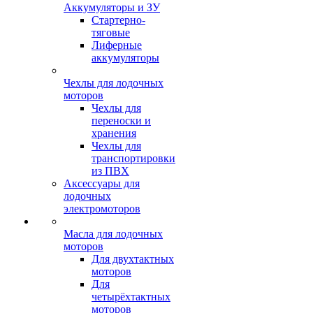
Аккумуляторы и ЗУ
Стартерно-
тяговые
Лиферные
аккумуляторы
Чехлы для лодочных
моторов
Чехлы для
переноски и
хранения
Чехлы для
транспортировки
из ПВХ
Аксессуары для
лодочных
электромоторов
Масла для лодочных
моторов
Для двухтактных
моторов
Для
четырёхтактных
моторов