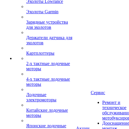
Эхолоты Lowrance
Эхолоты Garmin
Зарядные устройства
для эхолотов
Держатели датчика для
эхолотов
Картплоттеры
2-х тактные лодочные
моторы
4-х тактные лодочные
моторы
Сервис
Лодочные
электромоторы
Ремонт и
техническое
Китайские лодочные
обслуживани
моторы
мотобуксиро
Дооснащение
Японские лодочные
Акции
монтаж