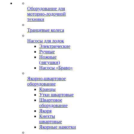
Оборудование для
моторно-лодочной
техники
Транцевые колеса
Насосы для лодок
Электрические
Ручные
Ножные
(лягушки)
Насосы «Браво»
Якорно-швартовое
оборудование
Кранцы
Утки швартовые
Швартовое
оборудование
Якоря
Кнехты
швартовые
Якорные намотки