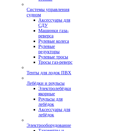
Системы управления
судном
Аксессуары для
СДУ
Машинки газа-
реверса
Рулевые колеса
Рулевые
редукторы
Рулевые тросы
Тросы газ-реверс
Тенты для лодок ПВХ
Лебёдки и роульсы
Электролебёдки
якорные
Роульсы для
лебёдок
Аксессуары для
лебёдок
Электрооборудование
Тахометры и