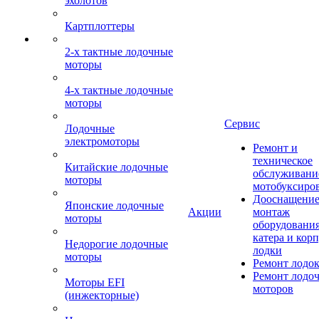
эхолотов
Картплоттеры
2-х тактные лодочные
моторы
4-х тактные лодочные
моторы
Сервис
Лодочные
электромоторы
Ремонт и
техническое
Китайские лодочные
обслуживани
моторы
мотобуксиро
Дооснащение
Японские лодочные
Акции
монтаж
моторы
оборудования
катера и кор
Недорогие лодочные
лодки
моторы
Ремонт лодо
Ремонт лодо
Моторы EFI
моторов
(инжекторные)