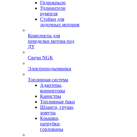
Гидрокрыло
Удлинители
румпеля
Стойки для
лодочных моторов
Комплекты для
переделки мотора под
ДУ
Свечи NGK
Электроподъемники
Топливная система
Адаптеры,
коннекторы
Канистры
Топливные баки
Шланги, груши,
хомуты
Крышки,
патрубки,
горловины