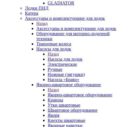
GLADIATOR
Лодки ПНД
Катера
Аксессуары и комплектующие для лодок
Назад
Аксессуары и комплектующие для лодок
Оборудование для моторно-лодочной
техники
Транцевые колеса
Насосы для лодок
Назад
Насосы для лодок
Электрические
Ручные
Ножные (лягушки)
Насосы «Браво»
Якорно-швартовое оборудование
Назад
Якорно-швартовое оборудование
Кранцы
Утки швартовые
Швартовое оборудование
Якоря
Кнехты швартовые
Якорные намотки