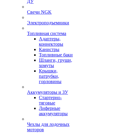
ДУ
Свечи NGK
Электроподъемники
Топливная система
Адаптеры,
коннекторы
Канистры
Топливные баки
Шланги, груши,
хомуты
Крышки,
патрубки,
горловины
Аккумуляторы и ЗУ
Стартерно-
тяговые
Лиферные
аккумуляторы
Чехлы для лодочных
моторов