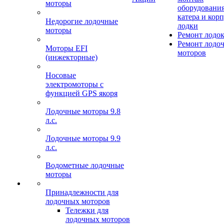
моторы
оборудования
катера и кор
Недорогие лодочные
лодки
моторы
Ремонт лодо
Ремонт лодо
Моторы EFI
моторов
(инжекторные)
Носовые
электромоторы с
функцией GPS якоря
Лодочные моторы 9.8
л.с.
Лодочные моторы 9.9
л.с.
Водометные лодочные
моторы
Принадлежности для
лодочных моторов
Тележки для
лодочных моторов