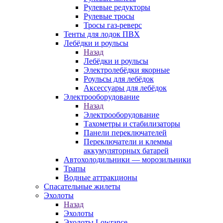
Рулевые редукторы
Рулевые тросы
Тросы газ-реверс
Тенты для лодок ПВХ
Лебёдки и роульсы
Назад
Лебёдки и роульсы
Электролебёдки якорные
Роульсы для лебёдок
Аксессуары для лебёдок
Электрооборудование
Назад
Электрооборудование
Тахометры и стабилизаторы
Панели переключателей
Переключатели и клеммы
аккумуляторных батарей
Автохолодильники — морозильники
Трапы
Водные аттракционы
Спасательные жилеты
Эхолоты
Назад
Эхолоты
Эхолоты Lowrance