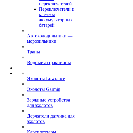
переключателей
Переключатели и
клеммы
аккумуляторных
батарей
Автохолодильники —
морозильники
Трапы
Водные аттракционы
Эхолоты Lowrance
Эхолоты Garmin
Зарядные устройства
для эхолотов
Держатели датчика для
эхолотов
Картплоттеры