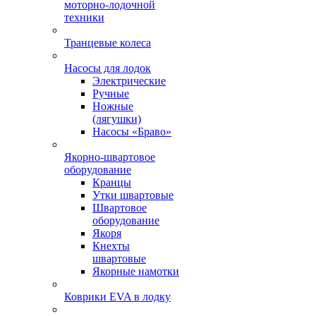
моторно-лодочной
техники
Транцевые колеса
Насосы для лодок
Электрические
Ручные
Ножные
(лягушки)
Насосы «Браво»
Якорно-швартовое
оборудование
Кранцы
Утки швартовые
Швартовое
оборудование
Якоря
Кнехты
швартовые
Якорные намотки
Коврики EVA в лодку