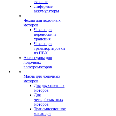
тяговые
Лиферные
аккумуляторы
Чехлы для лодочных
моторов
Чехлы для
переноски и
хранения
Чехлы для
транспортировки
из ПВХ
Аксессуары для
лодочных
электромоторов
Масла для лодочных
моторов
Для двухтактных
моторов
Для
четырёхтактных
моторов
Трансмиссионное
масло для