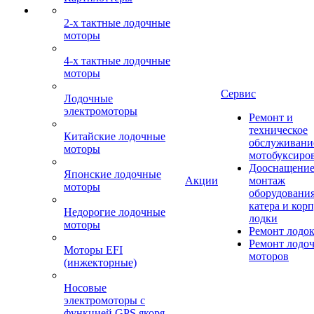
2-х тактные лодочные
моторы
4-х тактные лодочные
моторы
Сервис
Лодочные
электромоторы
Ремонт и
техническое
Китайские лодочные
обслуживани
моторы
мотобуксиро
Дооснащение
Японские лодочные
Акции
монтаж
моторы
оборудования
катера и кор
Недорогие лодочные
лодки
моторы
Ремонт лодо
Ремонт лодо
Моторы EFI
моторов
(инжекторные)
Носовые
электромоторы с
функцией GPS якоря