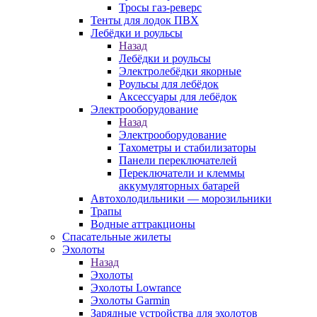
Тросы газ-реверс
Тенты для лодок ПВХ
Лебёдки и роульсы
Назад
Лебёдки и роульсы
Электролебёдки якорные
Роульсы для лебёдок
Аксессуары для лебёдок
Электрооборудование
Назад
Электрооборудование
Тахометры и стабилизаторы
Панели переключателей
Переключатели и клеммы
аккумуляторных батарей
Автохолодильники — морозильники
Трапы
Водные аттракционы
Спасательные жилеты
Эхолоты
Назад
Эхолоты
Эхолоты Lowrance
Эхолоты Garmin
Зарядные устройства для эхолотов