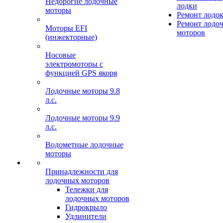
Недорогие лодочные
лодки
моторы
Ремонт лодо
Ремонт лодо
Моторы EFI
моторов
(инжекторные)
Носовые
электромоторы с
функцией GPS якоря
Лодочные моторы 9.8
л.с.
Лодочные моторы 9.9
л.с.
Водометные лодочные
моторы
Принадлежности для
лодочных моторов
Тележки для
лодочных моторов
Гидрокрыло
Удлинители