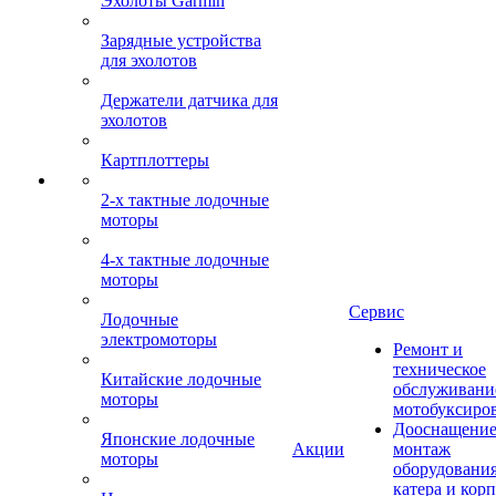
Эхолоты Garmin
Зарядные устройства
для эхолотов
Держатели датчика для
эхолотов
Картплоттеры
2-х тактные лодочные
моторы
4-х тактные лодочные
моторы
Сервис
Лодочные
электромоторы
Ремонт и
техническое
Китайские лодочные
обслуживани
моторы
мотобуксиро
Дооснащение
Японские лодочные
Акции
монтаж
моторы
оборудования
катера и кор