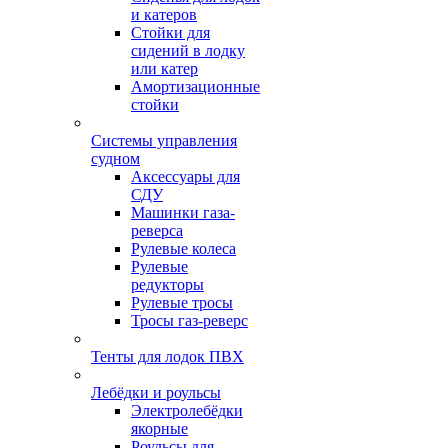
и катеров
Стойки для
сидений в лодку
или катер
Амортизационные
стойки
Системы управления
судном
Аксессуары для
СДУ
Машинки газа-
реверса
Рулевые колеса
Рулевые
редукторы
Рулевые тросы
Тросы газ-реверс
Тенты для лодок ПВХ
Лебёдки и роульсы
Электролебёдки
якорные
Роульсы для