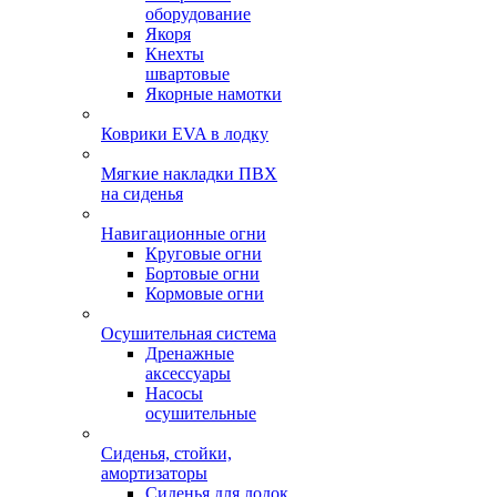
оборудование
Якоря
Кнехты
швартовые
Якорные намотки
Коврики EVA в лодку
Мягкие накладки ПВХ
на сиденья
Навигационные огни
Круговые огни
Бортовые огни
Кормовые огни
Осушительная система
Дренажные
аксессуары
Насосы
осушительные
Сиденья, стойки,
амортизаторы
Сиденья для лодок