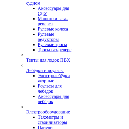
судном
Аксессуары для
СДУ
Машинки газа-
реверса
Рулевые колеса
Рулевые
редукторы
Рулевые тросы
Тросы газ-реверс
Тенты для лодок ПВХ
Лебёдки и роульсы
Электролебёдки
якорные
Роульсы для
лебёдок
Аксессуары для
лебёдок
Электрооборудование
Тахометры и
стабилизаторы
Панели