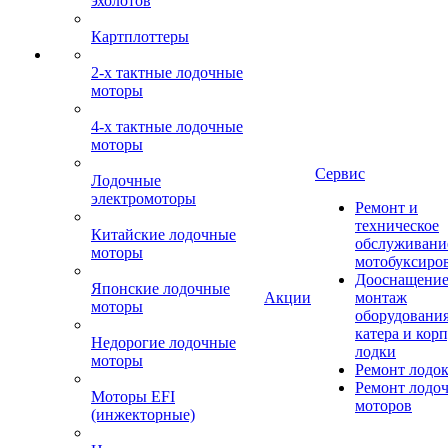
эхолотов
Картплоттеры
2-х тактные лодочные
моторы
4-х тактные лодочные
моторы
Сервис
Лодочные
электромоторы
Ремонт и
техническое
Китайские лодочные
обслуживани
моторы
мотобуксиро
Дооснащение
Японские лодочные
Акции
монтаж
моторы
оборудования
катера и кор
Недорогие лодочные
лодки
моторы
Ремонт лодо
Ремонт лодо
Моторы EFI
моторов
(инжекторные)