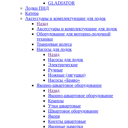
GLADIATOR
Лодки ПНД
Катера
Аксессуары и комплектующие для лодок
Назад
Аксессуары и комплектующие для лодок
Оборудование для моторно-лодочной
техники
Транцевые колеса
Насосы для лодок
Назад
Насосы для лодок
Электрические
Ручные
Ножные (лягушки)
Насосы «Браво»
Якорно-швартовое оборудование
Назад
Якорно-швартовое оборудование
Кранцы
Утки швартовые
Швартовое оборудование
Якоря
Кнехты швартовые
Якорные намотки