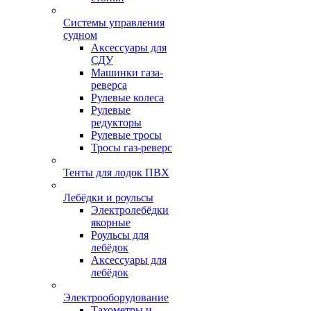
Системы управления
судном
Аксессуары для
СДУ
Машинки газа-
реверса
Рулевые колеса
Рулевые
редукторы
Рулевые тросы
Тросы газ-реверс
Тенты для лодок ПВХ
Лебёдки и роульсы
Электролебёдки
якорные
Роульсы для
лебёдок
Аксессуары для
лебёдок
Электрооборудование
Тахометры и