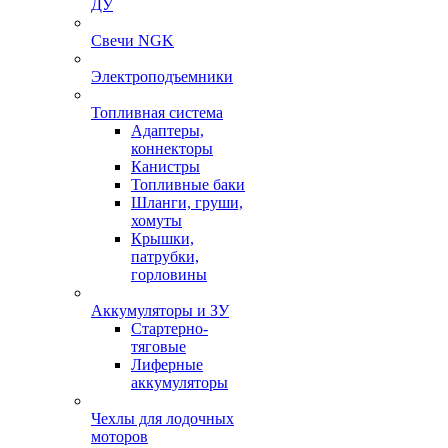
ДУ
Свечи NGK
Электроподъемники
Топливная система
Адаптеры,
коннекторы
Канистры
Топливные баки
Шланги, груши,
хомуты
Крышки,
патрубки,
горловины
Аккумуляторы и ЗУ
Стартерно-
тяговые
Лиферные
аккумуляторы
Чехлы для лодочных
моторов