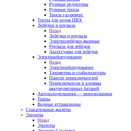
Рулевые редукторы
Рулевые тросы
Тросы газ-реверс
Тенты для лодок ПВХ
Лебёдки и роульсы
Назад
Лебёдки и роульсы
Электролебёдки якорные
Роульсы для лебёдок
Аксессуары для лебёдок
Электрооборудование
Назад
Электрооборудование
Тахометры и стабилизаторы
Панели переключателей
Переключатели и клеммы
аккумуляторных батарей
Автохолодильники — морозильники
Трапы
Водные аттракционы
Спасательные жилеты
Эхолоты
Назад
Эхолоты
Эхолоты Lowrance