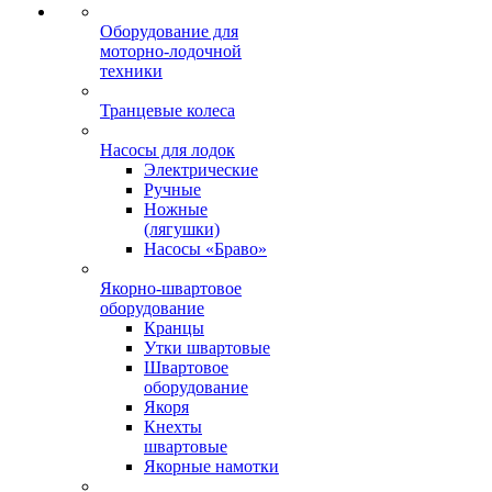
Оборудование для
моторно-лодочной
техники
Транцевые колеса
Насосы для лодок
Электрические
Ручные
Ножные
(лягушки)
Насосы «Браво»
Якорно-швартовое
оборудование
Кранцы
Утки швартовые
Швартовое
оборудование
Якоря
Кнехты
швартовые
Якорные намотки