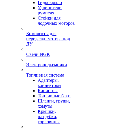
Гидрокрыло
Удлинители
румпеля
Стойки для
лодочных моторов
Комплекты для
переделки мотора под
ДУ
Свечи NGK
Электроподъемники
Топливная система
Адаптеры,
коннекторы
Канистры
Топливные баки
Шланги, груши,
хомуты
Крышки,
патрубки,
горловины