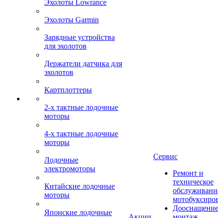
Эхолоты Lowrance
Эхолоты Garmin
Зарядные устройства
для эхолотов
Держатели датчика для
эхолотов
Картплоттеры
2-х тактные лодочные
моторы
4-х тактные лодочные
моторы
Сервис
Лодочные
электромоторы
Ремонт и
техническое
Китайские лодочные
обслуживани
моторы
мотобуксиро
Дооснащение
Японские лодочные
Акции
монтаж