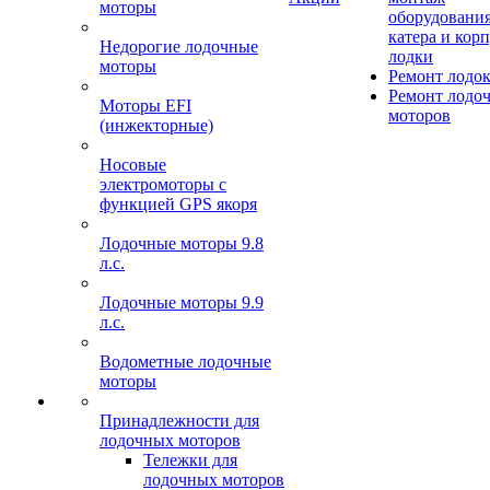
моторы
оборудования
катера и кор
Недорогие лодочные
лодки
моторы
Ремонт лодо
Ремонт лодо
Моторы EFI
моторов
(инжекторные)
Носовые
электромоторы с
функцией GPS якоря
Лодочные моторы 9.8
л.с.
Лодочные моторы 9.9
л.с.
Водометные лодочные
моторы
Принадлежности для
лодочных моторов
Тележки для
лодочных моторов