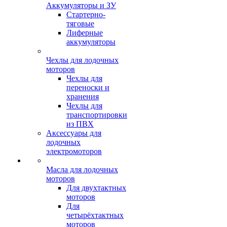
Аккумуляторы и ЗУ
Стартерно-
тяговые
Лиферные
аккумуляторы
Чехлы для лодочных
моторов
Чехлы для
переноски и
хранения
Чехлы для
транспортировки
из ПВХ
Аксессуары для
лодочных
электромоторов
Масла для лодочных
моторов
Для двухтактных
моторов
Для
четырёхтактных
моторов