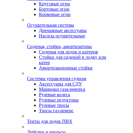
Круговые огни
Бортовые огни
Кормовые огни
Осушительная система
Дренажные аксессуары
Насосы осушительные
Сиденья, стойки, амортизаторы
Сиденья для лодок и катеров
Стойки для сидений в лодку или
катер
Амортизационные стойки
Системы управления судном
Аксессуары для СДУ
Машинки газа-реверса
Рулевые колеса
Рулевые редукторы
Рулевые тросы
Тросы газ-реверс
Тенты для лодок ПВХ
Лебёдки и роульсы