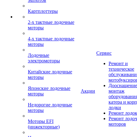
эхолотов
Картплоттеры
2-х тактные лодочные
моторы
4-х тактные лодочные
моторы
Сервис
Лодочные
электромоторы
Ремонт и
техническое
Китайские лодочные
обслуживани
моторы
мотобуксиро
Дооснащение
Японские лодочные
Акции
монтаж
моторы
оборудования
катера и кор
Недорогие лодочные
лодки
моторы
Ремонт лодо
Ремонт лодо
Моторы EFI
моторов
(инжекторные)