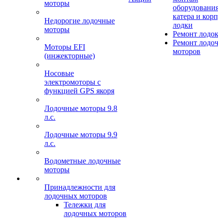
моторы
оборудования
катера и кор
Недорогие лодочные
лодки
моторы
Ремонт лодо
Ремонт лодо
Моторы EFI
моторов
(инжекторные)
Носовые
электромоторы с
функцией GPS якоря
Лодочные моторы 9.8
л.с.
Лодочные моторы 9.9
л.с.
Водометные лодочные
моторы
Принадлежности для
лодочных моторов
Тележки для
лодочных моторов