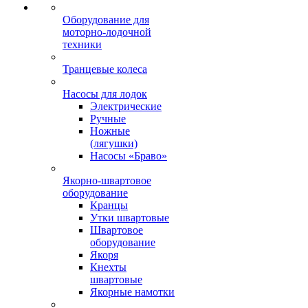
Оборудование для
моторно-лодочной
техники
Транцевые колеса
Насосы для лодок
Электрические
Ручные
Ножные
(лягушки)
Насосы «Браво»
Якорно-швартовое
оборудование
Кранцы
Утки швартовые
Швартовое
оборудование
Якоря
Кнехты
швартовые
Якорные намотки