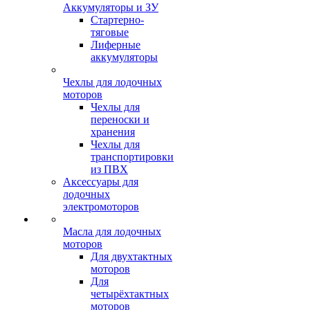
Аккумуляторы и ЗУ
Стартерно-
тяговые
Лиферные
аккумуляторы
Чехлы для лодочных
моторов
Чехлы для
переноски и
хранения
Чехлы для
транспортировки
из ПВХ
Аксессуары для
лодочных
электромоторов
Масла для лодочных
моторов
Для двухтактных
моторов
Для
четырёхтактных
моторов