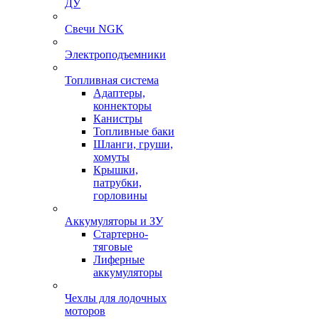
ДУ
Свечи NGK
Электроподъемники
Топливная система
Адаптеры,
коннекторы
Канистры
Топливные баки
Шланги, груши,
хомуты
Крышки,
патрубки,
горловины
Аккумуляторы и ЗУ
Стартерно-
тяговые
Лиферные
аккумуляторы
Чехлы для лодочных
моторов