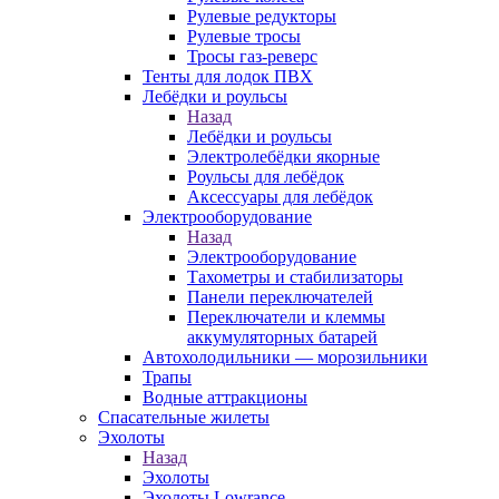
Рулевые редукторы
Рулевые тросы
Тросы газ-реверс
Тенты для лодок ПВХ
Лебёдки и роульсы
Назад
Лебёдки и роульсы
Электролебёдки якорные
Роульсы для лебёдок
Аксессуары для лебёдок
Электрооборудование
Назад
Электрооборудование
Тахометры и стабилизаторы
Панели переключателей
Переключатели и клеммы
аккумуляторных батарей
Автохолодильники — морозильники
Трапы
Водные аттракционы
Спасательные жилеты
Эхолоты
Назад
Эхолоты
Эхолоты Lowrance