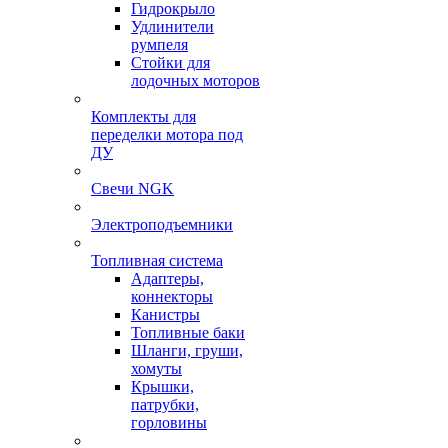
Гидрокрыло
Удлинители
румпеля
Стойки для
лодочных моторов
Комплекты для
переделки мотора под
ДУ
Свечи NGK
Электроподъемники
Топливная система
Адаптеры,
коннекторы
Канистры
Топливные баки
Шланги, груши,
хомуты
Крышки,
патрубки,
горловины