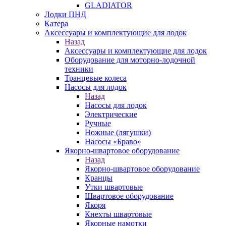
GLADIATOR
Лодки ПНД
Катера
Аксессуары и комплектующие для лодок
Назад
Аксессуары и комплектующие для лодок
Оборудование для моторно-лодочной
техники
Транцевые колеса
Насосы для лодок
Назад
Насосы для лодок
Электрические
Ручные
Ножные (лягушки)
Насосы «Браво»
Якорно-швартовое оборудование
Назад
Якорно-швартовое оборудование
Кранцы
Утки швартовые
Швартовое оборудование
Якоря
Кнехты швартовые
Якорные намотки