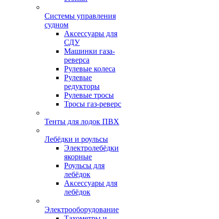
Системы управления
судном
Аксессуары для
СДУ
Машинки газа-
реверса
Рулевые колеса
Рулевые
редукторы
Рулевые тросы
Тросы газ-реверс
Тенты для лодок ПВХ
Лебёдки и роульсы
Электролебёдки
якорные
Роульсы для
лебёдок
Аксессуары для
лебёдок
Электрооборудование
Тахометры и