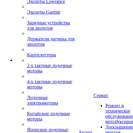
Эхолоты Lowrance
Эхолоты Garmin
Зарядные устройства
для эхолотов
Держатели датчика для
эхолотов
Картплоттеры
2-х тактные лодочные
моторы
4-х тактные лодочные
моторы
Сервис
Лодочные
электромоторы
Ремонт и
техническое
Китайские лодочные
обслуживани
моторы
мотобуксиро
Дооснащение
Японские лодочные
Акции
монтаж