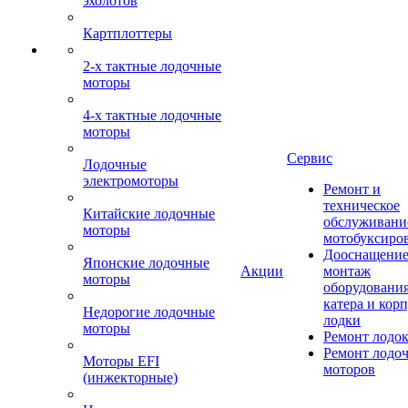
эхолотов
Картплоттеры
2-х тактные лодочные
моторы
4-х тактные лодочные
моторы
Сервис
Лодочные
электромоторы
Ремонт и
техническое
Китайские лодочные
обслуживани
моторы
мотобуксиро
Дооснащение
Японские лодочные
Акции
монтаж
моторы
оборудования
катера и кор
Недорогие лодочные
лодки
моторы
Ремонт лодо
Ремонт лодо
Моторы EFI
моторов
(инжекторные)