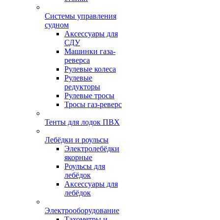
Системы управления
судном
Аксессуары для
СДУ
Машинки газа-
реверса
Рулевые колеса
Рулевые
редукторы
Рулевые тросы
Тросы газ-реверс
Тенты для лодок ПВХ
Лебёдки и роульсы
Электролебёдки
якорные
Роульсы для
лебёдок
Аксессуары для
лебёдок
Электрооборудование
Тахометры и