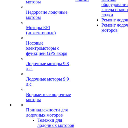
моторы
оборудования
катера и кор
Недорогие лодочные
лодки
моторы
Ремонт лодо
Ремонт лодо
Моторы EFI
моторов
(инжекторные)
Носовые
электромоторы с
функцией GPS якоря
Лодочные моторы 9.8
л.с.
Лодочные моторы 9.9
л.с.
Водометные лодочные
моторы
Принадлежности для
лодочных моторов
Тележки для
лодочных моторов