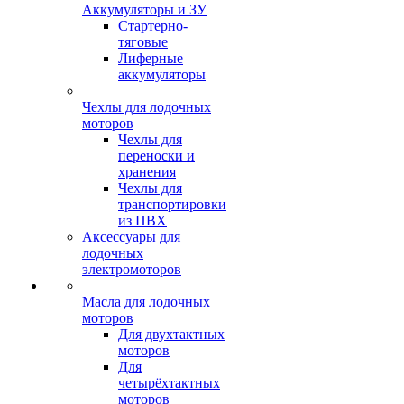
Аккумуляторы и ЗУ
Стартерно-
тяговые
Лиферные
аккумуляторы
Чехлы для лодочных
моторов
Чехлы для
переноски и
хранения
Чехлы для
транспортировки
из ПВХ
Аксессуары для
лодочных
электромоторов
Масла для лодочных
моторов
Для двухтактных
моторов
Для
четырёхтактных
моторов