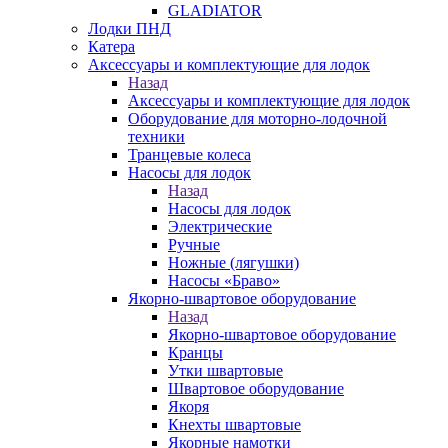
GLADIATOR
Лодки ПНД
Катера
Аксессуары и комплектующие для лодок
Назад
Аксессуары и комплектующие для лодок
Оборудование для моторно-лодочной
техники
Транцевые колеса
Насосы для лодок
Назад
Насосы для лодок
Электрические
Ручные
Ножные (лягушки)
Насосы «Браво»
Якорно-швартовое оборудование
Назад
Якорно-швартовое оборудование
Кранцы
Утки швартовые
Швартовое оборудование
Якоря
Кнехты швартовые
Якорные намотки