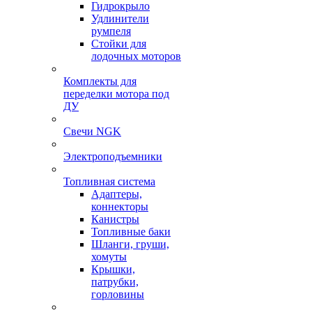
Гидрокрыло
Удлинители
румпеля
Стойки для
лодочных моторов
Комплекты для
переделки мотора под
ДУ
Свечи NGK
Электроподъемники
Топливная система
Адаптеры,
коннекторы
Канистры
Топливные баки
Шланги, груши,
хомуты
Крышки,
патрубки,
горловины