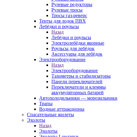
Рулевые редукторы
Рулевые тросы
Тросы газ-реверс
Тенты для лодок ПВХ
Лебёдки и роульсы
Назад
Лебёдки и роульсы
Электролебёдки якорные
Роульсы для лебёдок
Аксессуары для лебёдок
Электрооборудование
Назад
Электрооборудование
Тахометры и стабилизаторы
Панели переключателей
Переключатели и клеммы
аккумуляторных батарей
Автохолодильники — морозильники
Трапы
Водные аттракционы
Спасательные жилеты
Эхолоты
Назад
Эхолоты
Эхолоты Lowrance