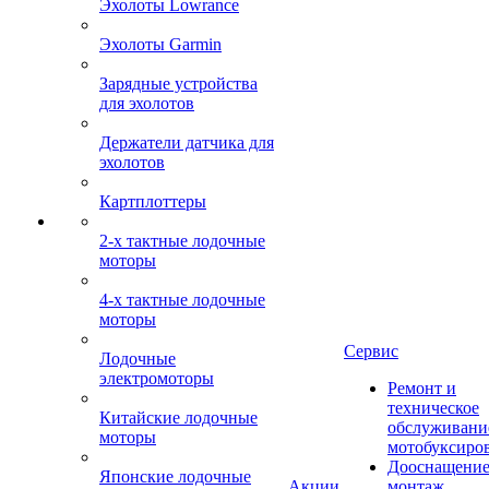
Эхолоты Lowrance
Эхолоты Garmin
Зарядные устройства
для эхолотов
Держатели датчика для
эхолотов
Картплоттеры
2-х тактные лодочные
моторы
4-х тактные лодочные
моторы
Сервис
Лодочные
электромоторы
Ремонт и
техническое
Китайские лодочные
обслуживани
моторы
мотобуксиро
Дооснащение
Японские лодочные
Акции
монтаж