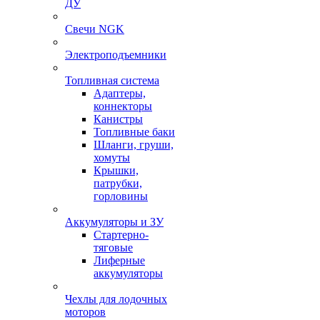
ДУ
Свечи NGK
Электроподъемники
Топливная система
Адаптеры,
коннекторы
Канистры
Топливные баки
Шланги, груши,
хомуты
Крышки,
патрубки,
горловины
Аккумуляторы и ЗУ
Стартерно-
тяговые
Лиферные
аккумуляторы
Чехлы для лодочных
моторов