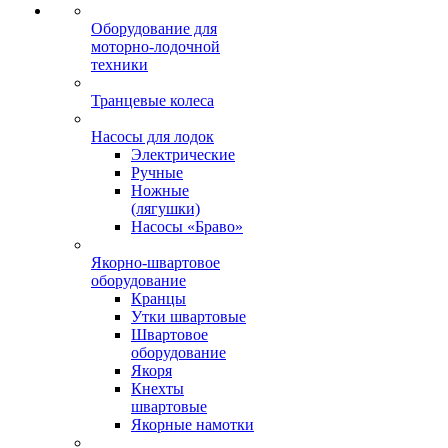
Оборудование для
моторно-лодочной
техники
Транцевые колеса
Насосы для лодок
Электрические
Ручные
Ножные
(лягушки)
Насосы «Браво»
Якорно-швартовое
оборудование
Кранцы
Утки швартовые
Швартовое
оборудование
Якоря
Кнехты
швартовые
Якорные намотки