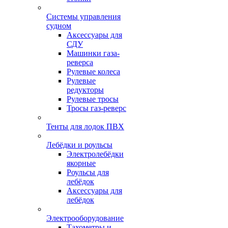
Системы управления
судном
Аксессуары для
СДУ
Машинки газа-
реверса
Рулевые колеса
Рулевые
редукторы
Рулевые тросы
Тросы газ-реверс
Тенты для лодок ПВХ
Лебёдки и роульсы
Электролебёдки
якорные
Роульсы для
лебёдок
Аксессуары для
лебёдок
Электрооборудование
Тахометры и