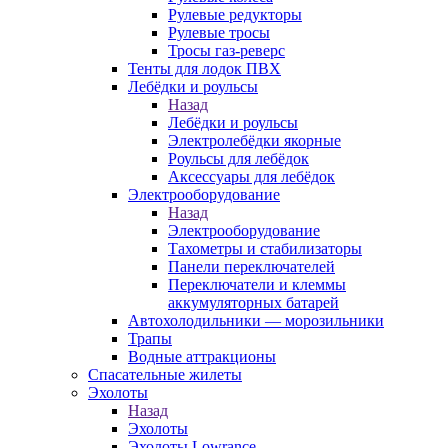
Рулевые редукторы
Рулевые тросы
Тросы газ-реверс
Тенты для лодок ПВХ
Лебёдки и роульсы
Назад
Лебёдки и роульсы
Электролебёдки якорные
Роульсы для лебёдок
Аксессуары для лебёдок
Электрооборудование
Назад
Электрооборудование
Тахометры и стабилизаторы
Панели переключателей
Переключатели и клеммы
аккумуляторных батарей
Автохолодильники — морозильники
Трапы
Водные аттракционы
Спасательные жилеты
Эхолоты
Назад
Эхолоты
Эхолоты Lowrance