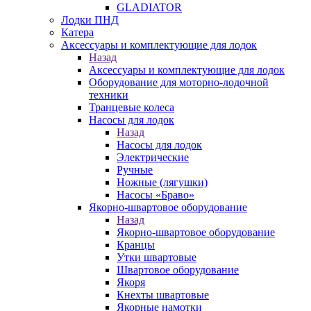
GLADIATOR
Лодки ПНД
Катера
Аксессуары и комплектующие для лодок
Назад
Аксессуары и комплектующие для лодок
Оборудование для моторно-лодочной
техники
Транцевые колеса
Насосы для лодок
Назад
Насосы для лодок
Электрические
Ручные
Ножные (лягушки)
Насосы «Браво»
Якорно-швартовое оборудование
Назад
Якорно-швартовое оборудование
Кранцы
Утки швартовые
Швартовое оборудование
Якоря
Кнехты швартовые
Якорные намотки