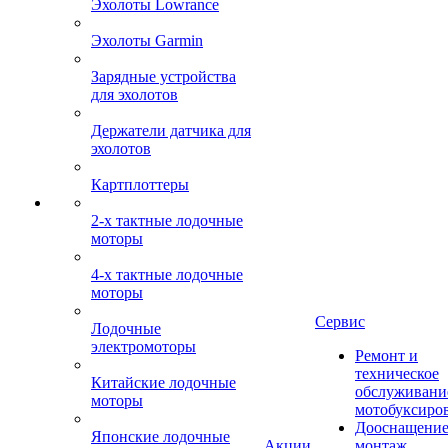
Эхолоты Lowrance
Эхолоты Garmin
Зарядные устройства
для эхолотов
Держатели датчика для
эхолотов
Картплоттеры
2-х тактные лодочные
моторы
4-х тактные лодочные
моторы
Сервис
Лодочные
электромоторы
Ремонт и
техническое
Китайские лодочные
обслуживани
моторы
мотобуксиро
Дооснащение
Японские лодочные
Акции
монтаж