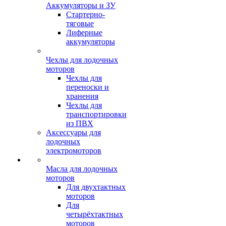
Аккумуляторы и ЗУ
Стартерно-
тяговые
Лиферные
аккумуляторы
Чехлы для лодочных
моторов
Чехлы для
переноски и
хранения
Чехлы для
транспортировки
из ПВХ
Аксессуары для
лодочных
электромоторов
Масла для лодочных
моторов
Для двухтактных
моторов
Для
четырёхтактных
моторов