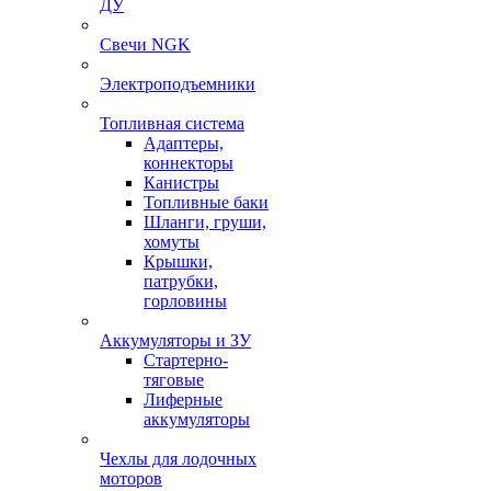
ДУ
Свечи NGK
Электроподъемники
Топливная система
Адаптеры,
коннекторы
Канистры
Топливные баки
Шланги, груши,
хомуты
Крышки,
патрубки,
горловины
Аккумуляторы и ЗУ
Стартерно-
тяговые
Лиферные
аккумуляторы
Чехлы для лодочных
моторов