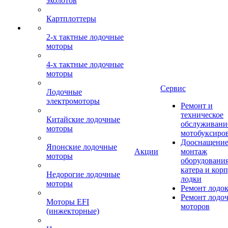
эхолотов
Картплоттеры
2-х тактные лодочные
моторы
4-х тактные лодочные
моторы
Сервис
Лодочные
электромоторы
Ремонт и
техническое
Китайские лодочные
обслуживани
моторы
мотобуксиро
Дооснащение
Японские лодочные
Акции
монтаж
моторы
оборудования
катера и кор
Недорогие лодочные
лодки
моторы
Ремонт лодо
Ремонт лодо
Моторы EFI
моторов
(инжекторные)