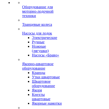
Оборудование для
моторно-лодочной
техники
Транцевые колеса
Насосы для лодок
Электрические
Ручные
Ножные
(лягушки)
Насосы «Браво»
Якорно-швартовое
оборудование
Кранцы
Утки швартовые
Швартовое
оборудование
Якоря
Кнехты
швартовые
Якорные намотки