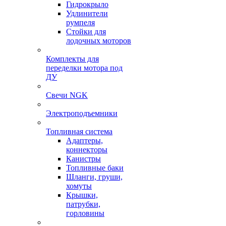
Гидрокрыло
Удлинители
румпеля
Стойки для
лодочных моторов
Комплекты для
переделки мотора под
ДУ
Свечи NGK
Электроподъемники
Топливная система
Адаптеры,
коннекторы
Канистры
Топливные баки
Шланги, груши,
хомуты
Крышки,
патрубки,
горловины