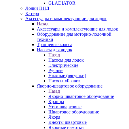
GLADIATOR
Лодки ПНД
Катера
Аксессуары и комплектующие для лодок
Назад
Аксессуары и комплектующие для лодок
Оборудование для моторно-лодочной
техники
Транцевые колеса
Насосы для лодок
Назад
Насосы для лодок
Электрические
Ручные
Ножные (лягушки)
Насосы «Браво»
Якорно-швартовое оборудование
Назад
Якорно-швартовое оборудование
Кранцы
Утки швартовые
Швартовое оборудование
Якоря
Кнехты швартовые
Якорные намотки