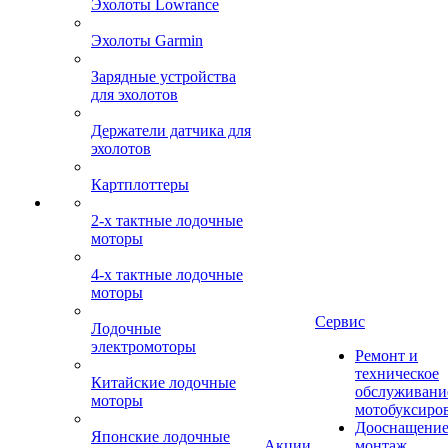
Эхолоты Lowrance
Эхолоты Garmin
Зарядные устройства
для эхолотов
Держатели датчика для
эхолотов
Картплоттеры
2-х тактные лодочные
моторы
4-х тактные лодочные
моторы
Сервис
Лодочные
электромоторы
Ремонт и
техническое
Китайские лодочные
обслуживани
моторы
мотобуксиро
Дооснащение
Японские лодочные
Акции
монтаж