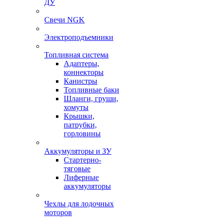
ДУ
Свечи NGK
Электроподъемники
Топливная система
Адаптеры,
коннекторы
Канистры
Топливные баки
Шланги, груши,
хомуты
Крышки,
патрубки,
горловины
Аккумуляторы и ЗУ
Стартерно-
тяговые
Лиферные
аккумуляторы
Чехлы для лодочных
моторов