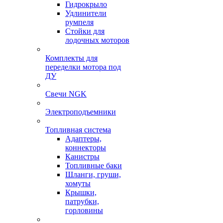
Гидрокрыло
Удлинители
румпеля
Стойки для
лодочных моторов
Комплекты для
переделки мотора под
ДУ
Свечи NGK
Электроподъемники
Топливная система
Адаптеры,
коннекторы
Канистры
Топливные баки
Шланги, груши,
хомуты
Крышки,
патрубки,
горловины