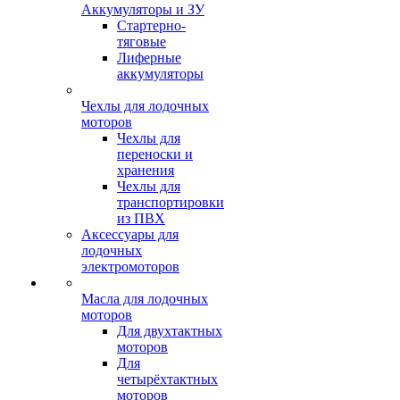
Аккумуляторы и ЗУ
Стартерно-
тяговые
Лиферные
аккумуляторы
Чехлы для лодочных
моторов
Чехлы для
переноски и
хранения
Чехлы для
транспортировки
из ПВХ
Аксессуары для
лодочных
электромоторов
Масла для лодочных
моторов
Для двухтактных
моторов
Для
четырёхтактных
моторов