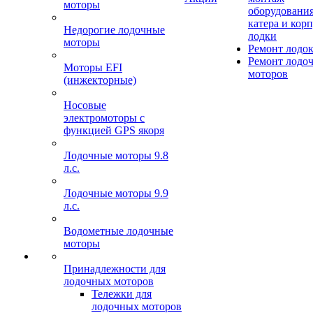
моторы
оборудования
катера и кор
Недорогие лодочные
лодки
моторы
Ремонт лодо
Ремонт лодо
Моторы EFI
моторов
(инжекторные)
Носовые
электромоторы с
функцией GPS якоря
Лодочные моторы 9.8
л.с.
Лодочные моторы 9.9
л.с.
Водометные лодочные
моторы
Принадлежности для
лодочных моторов
Тележки для
лодочных моторов