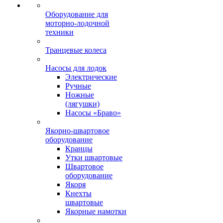
Оборудование для
моторно-лодочной
техники
Транцевые колеса
Насосы для лодок
Электрические
Ручные
Ножные
(лягушки)
Насосы «Браво»
Якорно-швартовое
оборудование
Кранцы
Утки швартовые
Швартовое
оборудование
Якоря
Кнехты
швартовые
Якорные намотки