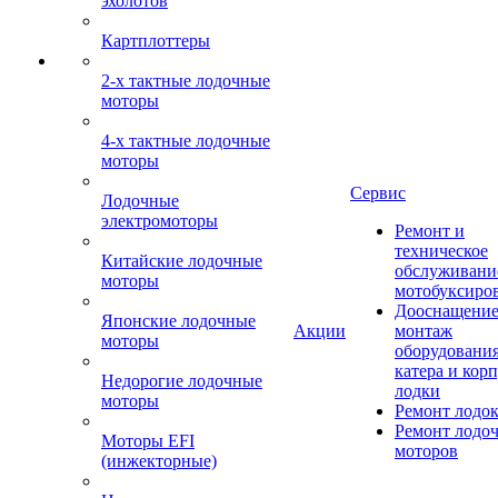
эхолотов
Картплоттеры
2-х тактные лодочные
моторы
4-х тактные лодочные
моторы
Сервис
Лодочные
электромоторы
Ремонт и
техническое
Китайские лодочные
обслуживани
моторы
мотобуксиро
Дооснащение
Японские лодочные
Акции
монтаж
моторы
оборудования
катера и кор
Недорогие лодочные
лодки
моторы
Ремонт лодо
Ремонт лодо
Моторы EFI
моторов
(инжекторные)