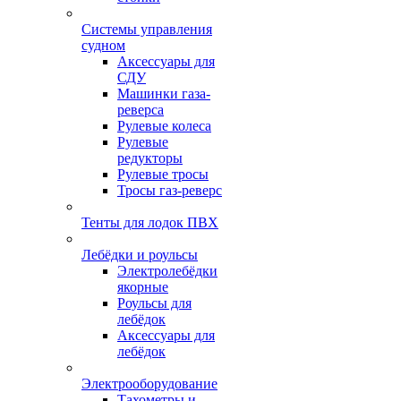
Системы управления
судном
Аксессуары для
СДУ
Машинки газа-
реверса
Рулевые колеса
Рулевые
редукторы
Рулевые тросы
Тросы газ-реверс
Тенты для лодок ПВХ
Лебёдки и роульсы
Электролебёдки
якорные
Роульсы для
лебёдок
Аксессуары для
лебёдок
Электрооборудование
Тахометры и