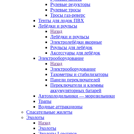
Рулевые редукторы
Рулевые тросы
Тросы газ-реверс
Тенты для лодок ПВХ
Лебёдки и роульсы
Назад
Лебёдки и роульсы
Электролебёдки якорные
Роульсы для лебёдок
Аксессуары для лебёдок
Электрооборудование
Назад
Электрооборудование
Тахометры и стабилизаторы
Панели переключателей
Переключатели и клеммы
аккумуляторных батарей
Автохолодильники — морозильники
Трапы
Водные аттракционы
Спасательные жилеты
Эхолоты
Назад
Эхолоты
Эхолоты Lowrance