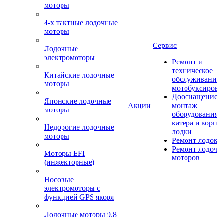
моторы
4-х тактные лодочные
моторы
Сервис
Лодочные
электромоторы
Ремонт и
техническое
Китайские лодочные
обслуживани
моторы
мотобуксиро
Дооснащение
Японские лодочные
Акции
монтаж
моторы
оборудования
катера и кор
Недорогие лодочные
лодки
моторы
Ремонт лодо
Ремонт лодо
Моторы EFI
моторов
(инжекторные)
Носовые
электромоторы с
функцией GPS якоря
Лодочные моторы 9.8