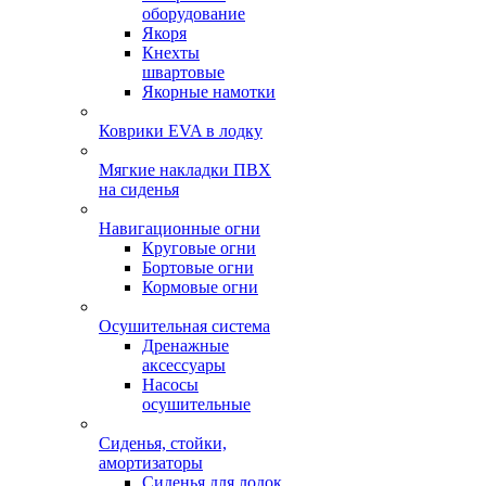
оборудование
Якоря
Кнехты
швартовые
Якорные намотки
Коврики EVA в лодку
Мягкие накладки ПВХ
на сиденья
Навигационные огни
Круговые огни
Бортовые огни
Кормовые огни
Осушительная система
Дренажные
аксессуары
Насосы
осушительные
Сиденья, стойки,
амортизаторы
Сиденья для лодок