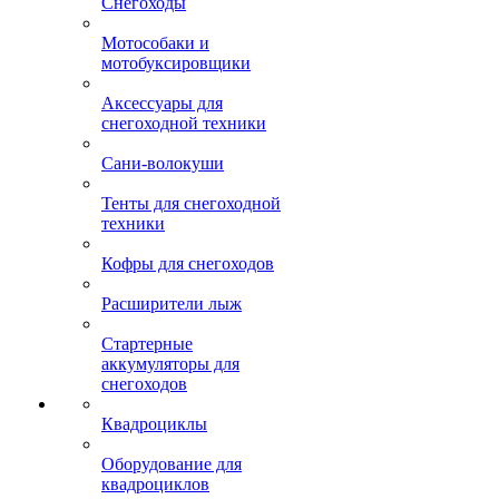
Снегоходы
Мотособаки и
мотобуксировщики
Аксессуары для
снегоходной техники
Сани-волокуши
Тенты для снегоходной
техники
Кофры для снегоходов
Расширители лыж
Стартерные
аккумуляторы для
снегоходов
Квадроциклы
Оборудование для
квадроциклов