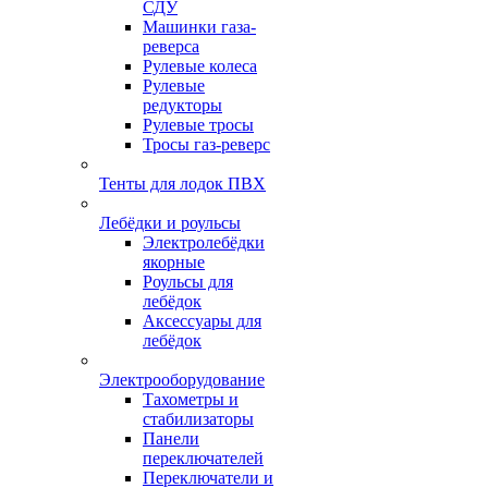
СДУ
Машинки газа-
реверса
Рулевые колеса
Рулевые
редукторы
Рулевые тросы
Тросы газ-реверс
Тенты для лодок ПВХ
Лебёдки и роульсы
Электролебёдки
якорные
Роульсы для
лебёдок
Аксессуары для
лебёдок
Электрооборудование
Тахометры и
стабилизаторы
Панели
переключателей
Переключатели и