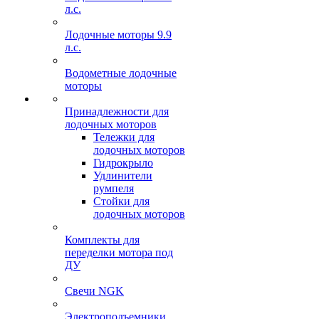
л.с.
Лодочные моторы 9.9
л.с.
Водометные лодочные
моторы
Принадлежности для
лодочных моторов
Тележки для
лодочных моторов
Гидрокрыло
Удлинители
румпеля
Стойки для
лодочных моторов
Комплекты для
переделки мотора под
ДУ
Свечи NGK
Электроподъемники