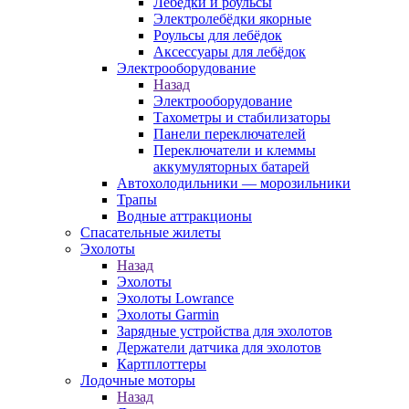
Лебёдки и роульсы
Электролебёдки якорные
Роульсы для лебёдок
Аксессуары для лебёдок
Электрооборудование
Назад
Электрооборудование
Тахометры и стабилизаторы
Панели переключателей
Переключатели и клеммы
аккумуляторных батарей
Автохолодильники — морозильники
Трапы
Водные аттракционы
Спасательные жилеты
Эхолоты
Назад
Эхолоты
Эхолоты Lowrance
Эхолоты Garmin
Зарядные устройства для эхолотов
Держатели датчика для эхолотов
Картплоттеры
Лодочные моторы
Назад