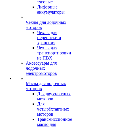
тяговые
Лиферные
аккумуляторы
Чехлы для лодочных
моторов
Чехлы для
переноски и
хранения
Чехлы для
транспортировки
из ПВХ
Аксессуары для
лодочных
электромоторов
Масла для лодочных
моторов
Для двухтактных
моторов
Для
четырёхтактных
моторов
Трансмиссионное
масло для