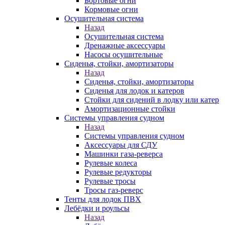
Бортовые огни
Кормовые огни
Осушительная система
Назад
Осушительная система
Дренажные аксессуары
Насосы осушительные
Сиденья, стойки, амортизаторы
Назад
Сиденья, стойки, амортизаторы
Сиденья для лодок и катеров
Стойки для сидений в лодку или катер
Амортизационные стойки
Системы управления судном
Назад
Системы управления судном
Аксессуары для СДУ
Машинки газа-реверса
Рулевые колеса
Рулевые редукторы
Рулевые тросы
Тросы газ-реверс
Тенты для лодок ПВХ
Лебёдки и роульсы
Назад