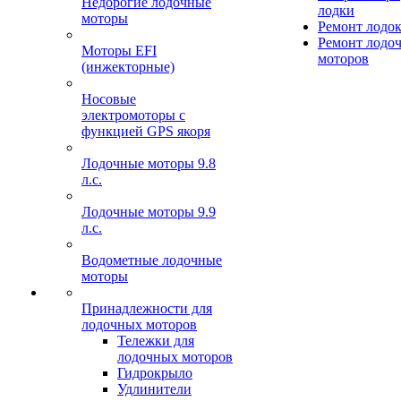
Недорогие лодочные
лодки
моторы
Ремонт лодо
Ремонт лодо
Моторы EFI
моторов
(инжекторные)
Носовые
электромоторы с
функцией GPS якоря
Лодочные моторы 9.8
л.с.
Лодочные моторы 9.9
л.с.
Водометные лодочные
моторы
Принадлежности для
лодочных моторов
Тележки для
лодочных моторов
Гидрокрыло
Удлинители