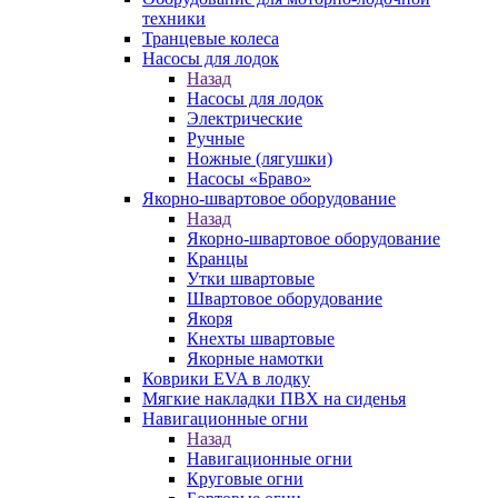
техники
Транцевые колеса
Насосы для лодок
Назад
Насосы для лодок
Электрические
Ручные
Ножные (лягушки)
Насосы «Браво»
Якорно-швартовое оборудование
Назад
Якорно-швартовое оборудование
Кранцы
Утки швартовые
Швартовое оборудование
Якоря
Кнехты швартовые
Якорные намотки
Коврики EVA в лодку
Мягкие накладки ПВХ на сиденья
Навигационные огни
Назад
Навигационные огни
Круговые огни