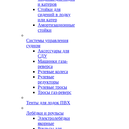
и катеров
Стойки для
сидений в лодку
или катер
Амортизационные
стойки
Системы управления
судном
Аксессуары для
СДУ
Машинки газа-
реверса
Рулевые колеса
Рулевые
редукторы
Рулевые тросы
Тросы газ-реверс
Тенты для лодок ПВХ
Лебёдки и роульсы
Электролебёдки
якорные
Роульсы для