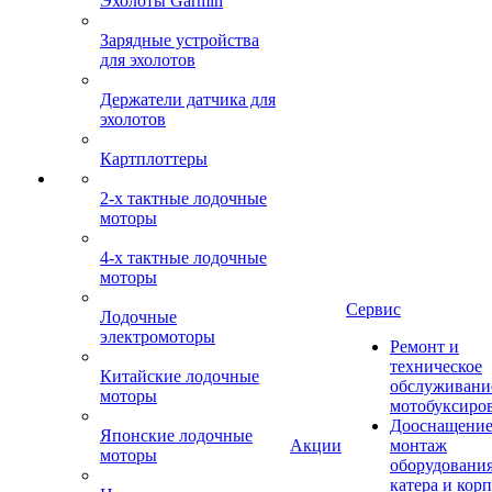
Эхолоты Garmin
Зарядные устройства
для эхолотов
Держатели датчика для
эхолотов
Картплоттеры
2-х тактные лодочные
моторы
4-х тактные лодочные
моторы
Сервис
Лодочные
электромоторы
Ремонт и
техническое
Китайские лодочные
обслуживани
моторы
мотобуксиро
Дооснащение
Японские лодочные
Акции
монтаж
моторы
оборудования
катера и кор