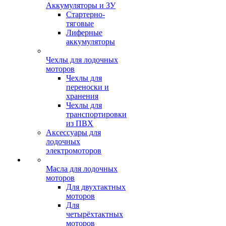
Аккумуляторы и ЗУ
Стартерно-
тяговые
Лиферные
аккумуляторы
Чехлы для лодочных
моторов
Чехлы для
переноски и
хранения
Чехлы для
транспортировки
из ПВХ
Аксессуары для
лодочных
электромоторов
Масла для лодочных
моторов
Для двухтактных
моторов
Для
четырёхтактных
моторов