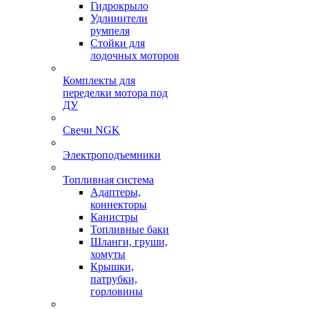
Гидрокрыло
Удлинители
румпеля
Стойки для
лодочных моторов
Комплекты для
переделки мотора под
ДУ
Свечи NGK
Электроподъемники
Топливная система
Адаптеры,
коннекторы
Канистры
Топливные баки
Шланги, груши,
хомуты
Крышки,
патрубки,
горловины