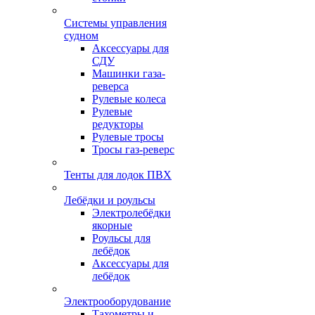
Системы управления
судном
Аксессуары для
СДУ
Машинки газа-
реверса
Рулевые колеса
Рулевые
редукторы
Рулевые тросы
Тросы газ-реверс
Тенты для лодок ПВХ
Лебёдки и роульсы
Электролебёдки
якорные
Роульсы для
лебёдок
Аксессуары для
лебёдок
Электрооборудование
Тахометры и