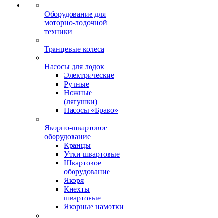
Оборудование для
моторно-лодочной
техники
Транцевые колеса
Насосы для лодок
Электрические
Ручные
Ножные
(лягушки)
Насосы «Браво»
Якорно-швартовое
оборудование
Кранцы
Утки швартовые
Швартовое
оборудование
Якоря
Кнехты
швартовые
Якорные намотки