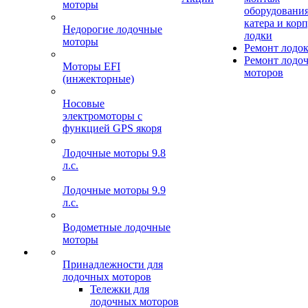
моторы
оборудования
катера и кор
Недорогие лодочные
лодки
моторы
Ремонт лодо
Ремонт лодо
Моторы EFI
моторов
(инжекторные)
Носовые
электромоторы с
функцией GPS якоря
Лодочные моторы 9.8
л.с.
Лодочные моторы 9.9
л.с.
Водометные лодочные
моторы
Принадлежности для
лодочных моторов
Тележки для
лодочных моторов