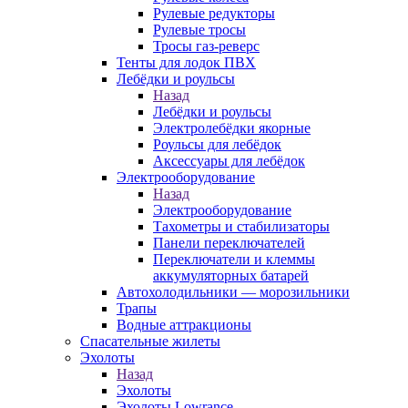
Рулевые редукторы
Рулевые тросы
Тросы газ-реверс
Тенты для лодок ПВХ
Лебёдки и роульсы
Назад
Лебёдки и роульсы
Электролебёдки якорные
Роульсы для лебёдок
Аксессуары для лебёдок
Электрооборудование
Назад
Электрооборудование
Тахометры и стабилизаторы
Панели переключателей
Переключатели и клеммы
аккумуляторных батарей
Автохолодильники — морозильники
Трапы
Водные аттракционы
Спасательные жилеты
Эхолоты
Назад
Эхолоты
Эхолоты Lowrance