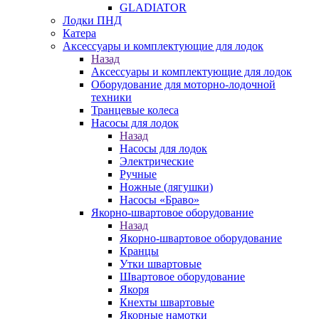
GLADIATOR
Лодки ПНД
Катера
Аксессуары и комплектующие для лодок
Назад
Аксессуары и комплектующие для лодок
Оборудование для моторно-лодочной
техники
Транцевые колеса
Насосы для лодок
Назад
Насосы для лодок
Электрические
Ручные
Ножные (лягушки)
Насосы «Браво»
Якорно-швартовое оборудование
Назад
Якорно-швартовое оборудование
Кранцы
Утки швартовые
Швартовое оборудование
Якоря
Кнехты швартовые
Якорные намотки