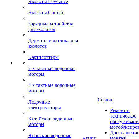
Эхолоты Lowrance
Эхолоты Garmin
Зарядные устройства
для эхолотов
Держатели датчика для
эхолотов
Картплоттеры
2-х тактные лодочные
моторы
4-х тактные лодочные
моторы
Сервис
Лодочные
электромоторы
Ремонт и
техническое
Китайские лодочные
обслуживани
моторы
мотобуксиро
Дооснащение
Японские лодочные
Акции
монтаж