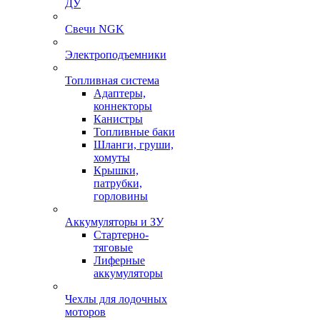
ДУ
Свечи NGK
Электроподъемники
Топливная система
Адаптеры,
коннекторы
Канистры
Топливные баки
Шланги, груши,
хомуты
Крышки,
патрубки,
горловины
Аккумуляторы и ЗУ
Стартерно-
тяговые
Лиферные
аккумуляторы
Чехлы для лодочных
моторов