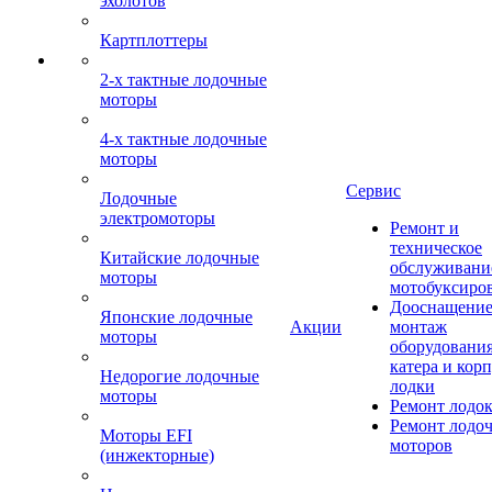
эхолотов
Картплоттеры
2-х тактные лодочные
моторы
4-х тактные лодочные
моторы
Сервис
Лодочные
электромоторы
Ремонт и
техническое
Китайские лодочные
обслуживани
моторы
мотобуксиро
Дооснащение
Японские лодочные
Акции
монтаж
моторы
оборудования
катера и кор
Недорогие лодочные
лодки
моторы
Ремонт лодо
Ремонт лодо
Моторы EFI
моторов
(инжекторные)