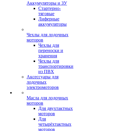
Аккумуляторы и ЗУ
Стартерно-
тяговые
Лиферные
аккумуляторы
Чехлы для лодочных
моторов
Чехлы для
переноски и
хранения
Чехлы для
транспортировки
из ПВХ
Аксессуары для
лодочных
электромоторов
Масла для лодочных
моторов
Для двухтактных
моторов
Для
четырёхтактных
моторов