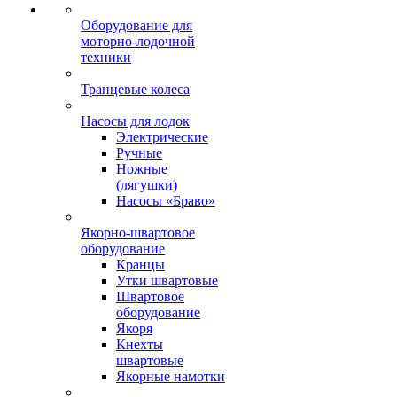
Оборудование для
моторно-лодочной
техники
Транцевые колеса
Насосы для лодок
Электрические
Ручные
Ножные
(лягушки)
Насосы «Браво»
Якорно-швартовое
оборудование
Кранцы
Утки швартовые
Швартовое
оборудование
Якоря
Кнехты
швартовые
Якорные намотки