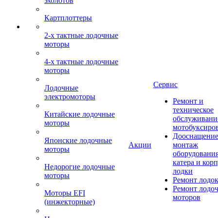
эхолотов
Картплоттеры
2-х тактные лодочные
моторы
4-х тактные лодочные
моторы
Сервис
Лодочные
электромоторы
Ремонт и
техническое
Китайские лодочные
обслуживани
моторы
мотобуксиро
Дооснащение
Японские лодочные
Акции
монтаж
моторы
оборудования
катера и кор
Недорогие лодочные
лодки
моторы
Ремонт лодо
Ремонт лодо
Моторы EFI
моторов
(инжекторные)