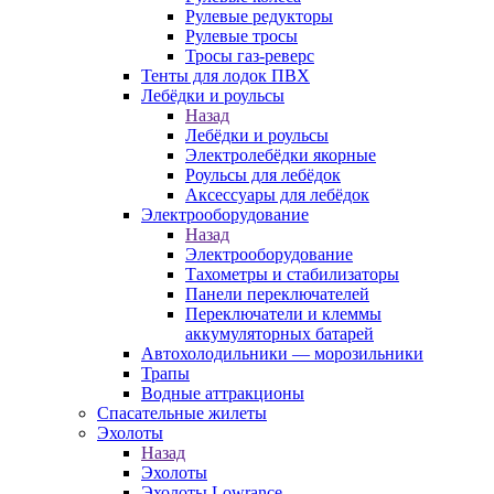
Рулевые редукторы
Рулевые тросы
Тросы газ-реверс
Тенты для лодок ПВХ
Лебёдки и роульсы
Назад
Лебёдки и роульсы
Электролебёдки якорные
Роульсы для лебёдок
Аксессуары для лебёдок
Электрооборудование
Назад
Электрооборудование
Тахометры и стабилизаторы
Панели переключателей
Переключатели и клеммы
аккумуляторных батарей
Автохолодильники — морозильники
Трапы
Водные аттракционы
Спасательные жилеты
Эхолоты
Назад
Эхолоты
Эхолоты Lowrance