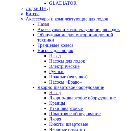
GLADIATOR
Лодки ПНД
Катера
Аксессуары и комплектующие для лодок
Назад
Аксессуары и комплектующие для лодок
Оборудование для моторно-лодочной
техники
Транцевые колеса
Насосы для лодок
Назад
Насосы для лодок
Электрические
Ручные
Ножные (лягушки)
Насосы «Браво»
Якорно-швартовое оборудование
Назад
Якорно-швартовое оборудование
Кранцы
Утки швартовые
Швартовое оборудование
Якоря
Кнехты швартовые
Якорные намотки