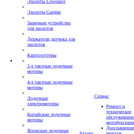
Эхолоты Lowrance
Эхолоты Garmin
Зарядные устройства
для эхолотов
Держатели датчика для
эхолотов
Картплоттеры
2-х тактные лодочные
моторы
4-х тактные лодочные
моторы
Сервис
Лодочные
электромоторы
Ремонт и
техническое
Китайские лодочные
обслуживани
моторы
мотобуксиро
Дооснащение
Японские лодочные
Акции
монтаж