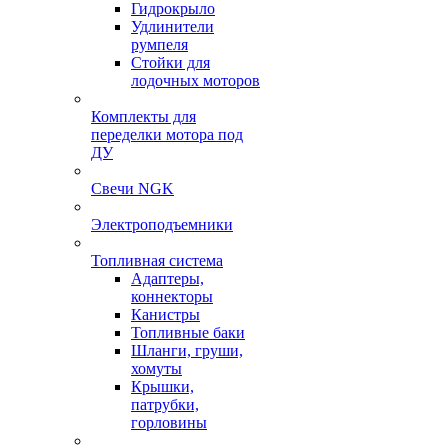
Гидрокрыло
Удлинители
румпеля
Стойки для
лодочных моторов
Комплекты для
переделки мотора под
ДУ
Свечи NGK
Электроподъемники
Топливная система
Адаптеры,
коннекторы
Канистры
Топливные баки
Шланги, груши,
хомуты
Крышки,
патрубки,
горловины