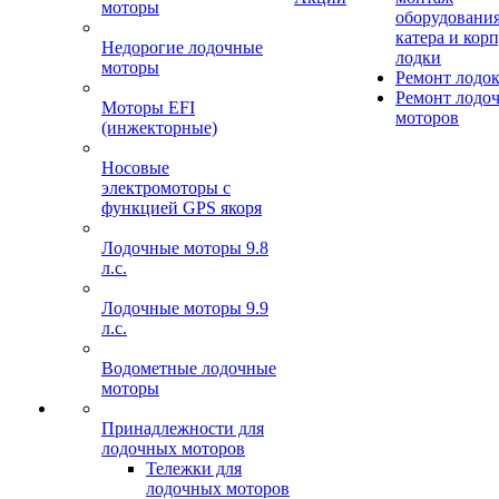
моторы
оборудования
катера и кор
Недорогие лодочные
лодки
моторы
Ремонт лодо
Ремонт лодо
Моторы EFI
моторов
(инжекторные)
Носовые
электромоторы с
функцией GPS якоря
Лодочные моторы 9.8
л.с.
Лодочные моторы 9.9
л.с.
Водометные лодочные
моторы
Принадлежности для
лодочных моторов
Тележки для
лодочных моторов