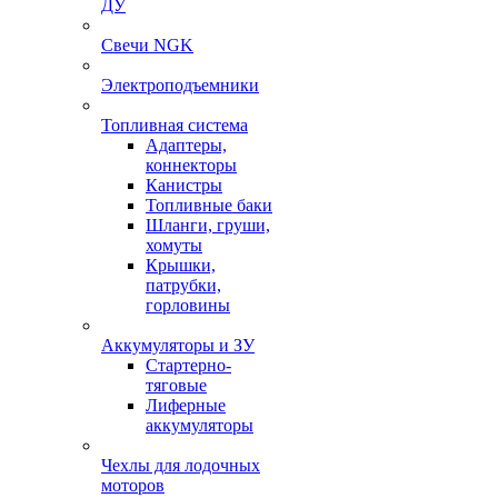
ДУ
Свечи NGK
Электроподъемники
Топливная система
Адаптеры,
коннекторы
Канистры
Топливные баки
Шланги, груши,
хомуты
Крышки,
патрубки,
горловины
Аккумуляторы и ЗУ
Стартерно-
тяговые
Лиферные
аккумуляторы
Чехлы для лодочных
моторов