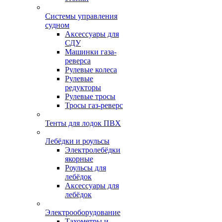
Системы управления
судном
Аксессуары для
СДУ
Машинки газа-
реверса
Рулевые колеса
Рулевые
редукторы
Рулевые тросы
Тросы газ-реверс
Тенты для лодок ПВХ
Лебёдки и роульсы
Электролебёдки
якорные
Роульсы для
лебёдок
Аксессуары для
лебёдок
Электрооборудование
Тахометры и