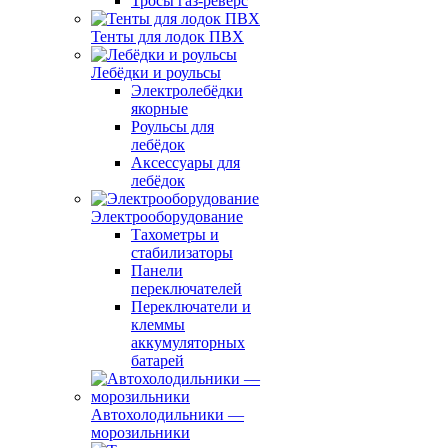
Тросы газ-реверс
Тенты для лодок ПВХ
Лебёдки и роульсы
Электролебёдки
якорные
Роульсы для
лебёдок
Аксессуары для
лебёдок
Электрооборудование
Тахометры и
стабилизаторы
Панели
переключателей
Переключатели и
клеммы
аккумуляторных
батарей
Автохолодильники —
морозильники