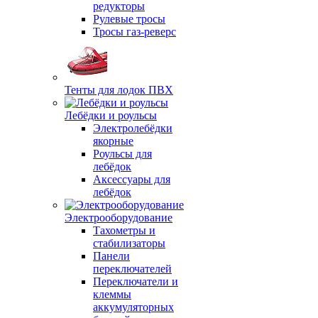
редукторы
Рулевые тросы
Тросы газ-реверс
Тенты для лодок ПВХ
Лебёдки и роульсы
Электролебёдки
якорные
Роульсы для
лебёдок
Аксессуары для
лебёдок
Электрооборудование
Тахометры и
стабилизаторы
Панели
переключателей
Переключатели и
клеммы
аккумуляторных