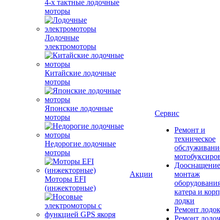
4-х тактные лодочные
моторы
Лодочные
электромоторы
Китайские лодочные
моторы
Японские лодочные
Сервис
моторы
Ремонт и
техническое
Недорогие лодочные
обслуживани
моторы
мотобуксиро
Дооснащение
Акции
монтаж
Моторы EFI
оборудования
(инжекторные)
катера и кор
лодки
Ремонт лодо
Ремонт лодо