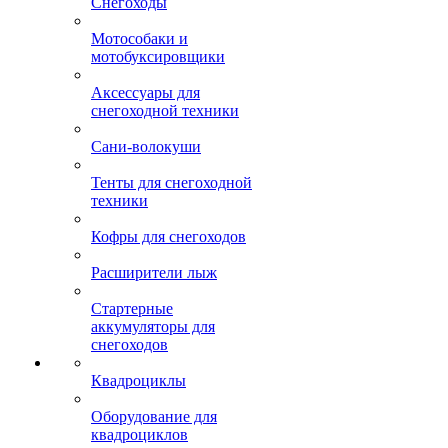
Снегоходы
Мотособаки и
мотобуксировщики
Аксессуары для
снегоходной техники
Сани-волокуши
Тенты для снегоходной
техники
Кофры для снегоходов
Расширители лыж
Стартерные
аккумуляторы для
снегоходов
Квадроциклы
Оборудование для
квадроциклов