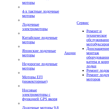
моторы
4-х тактные лодочные
моторы
Сервис
Лодочные
электромоторы
Ремонт и
техническое
Китайские лодочные
обслуживани
моторы
мотобуксиро
Дооснащение
Японские лодочные
Акции
монтаж
моторы
оборудования
катера и кор
Недорогие лодочные
лодки
моторы
Ремонт лодо
Ремонт лодо
Моторы EFI
моторов
(инжекторные)
Носовые
электромоторы с
функцией GPS якоря
Лодочные моторы 9.8