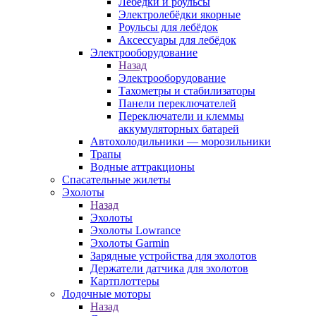
Лебёдки и роульсы
Электролебёдки якорные
Роульсы для лебёдок
Аксессуары для лебёдок
Электрооборудование
Назад
Электрооборудование
Тахометры и стабилизаторы
Панели переключателей
Переключатели и клеммы
аккумуляторных батарей
Автохолодильники — морозильники
Трапы
Водные аттракционы
Спасательные жилеты
Эхолоты
Назад
Эхолоты
Эхолоты Lowrance
Эхолоты Garmin
Зарядные устройства для эхолотов
Держатели датчика для эхолотов
Картплоттеры
Лодочные моторы
Назад