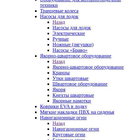
техники
Транцевые колеса
Насосы для лодок
Назад
Насосы для лодок
Электрические
Ручные
Ножные (лягушки)
Насосы «Браво»
Якорно-швартовое оборудование
Назад
Якорно-швартовое оборудование
Кранцы
Утки швартовые
Швартовое оборудование
Якоря
Кнехты швартовые
Якорные намотки
Коврики EVA в лодку
Мягкие накладки ПВХ на сиденья
Навигационные огни
Назад
Навигационные огни
Круговые огни