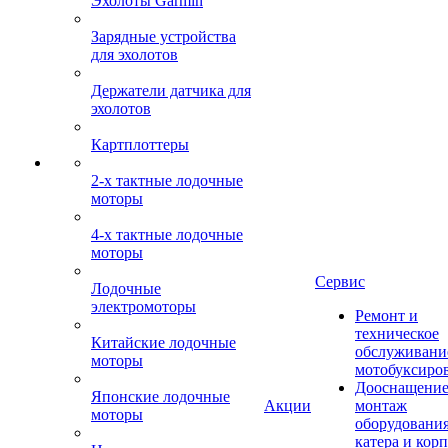
Эхолоты Garmin
Зарядные устройства
для эхолотов
Держатели датчика для
эхолотов
Картплоттеры
2-х тактные лодочные
моторы
4-х тактные лодочные
моторы
Сервис
Лодочные
электромоторы
Ремонт и
техническое
Китайские лодочные
обслуживани
моторы
мотобуксиро
Дооснащение
Японские лодочные
Акции
монтаж
моторы
оборудования
катера и кор