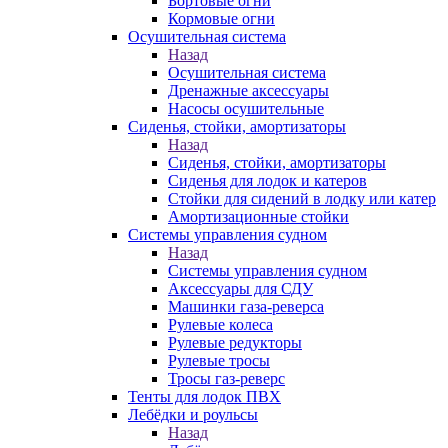
Бортовые огни
Кормовые огни
Осушительная система
Назад
Осушительная система
Дренажные аксессуары
Насосы осушительные
Сиденья, стойки, амортизаторы
Назад
Сиденья, стойки, амортизаторы
Сиденья для лодок и катеров
Стойки для сидений в лодку или катер
Амортизационные стойки
Системы управления судном
Назад
Системы управления судном
Аксессуары для СДУ
Машинки газа-реверса
Рулевые колеса
Рулевые редукторы
Рулевые тросы
Тросы газ-реверс
Тенты для лодок ПВХ
Лебёдки и роульсы
Назад