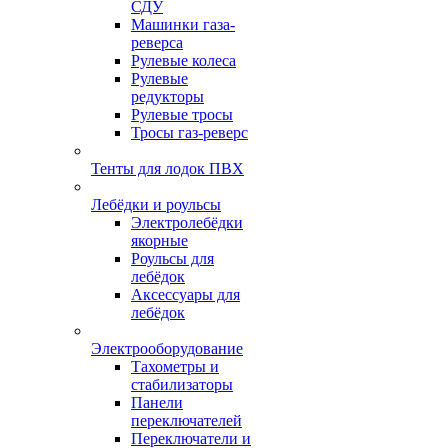
СДУ
Машинки газа-
реверса
Рулевые колеса
Рулевые
редукторы
Рулевые тросы
Тросы газ-реверс
Тенты для лодок ПВХ
Лебёдки и роульсы
Электролебёдки
якорные
Роульсы для
лебёдок
Аксессуары для
лебёдок
Электрооборудование
Тахометры и
стабилизаторы
Панели
переключателей
Переключатели и