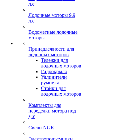
л.с.
Лодочные моторы 9.9
л.с.
Водометные лодочные
моторы
Принадлежности для
лодочных моторов
Тележки для
лодочных моторов
Гидрокрыло
Удлинители
румпеля
Стойки для
лодочных моторов
Комплекты для
переделки мотора под
ДУ
Свечи NGK
Электроподъемники