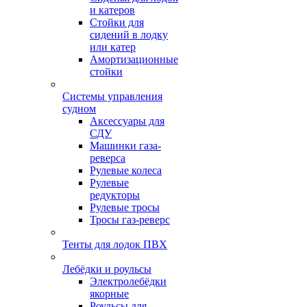
и катеров
Стойки для
сидений в лодку
или катер
Амортизационные
стойки
Системы управления
судном
Аксессуары для
СДУ
Машинки газа-
реверса
Рулевые колеса
Рулевые
редукторы
Рулевые тросы
Тросы газ-реверс
Тенты для лодок ПВХ
Лебёдки и роульсы
Электролебёдки
якорные
Роульсы для