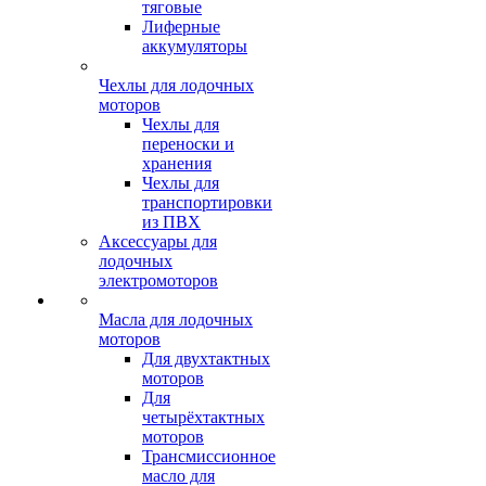
тяговые
Лиферные
аккумуляторы
Чехлы для лодочных
моторов
Чехлы для
переноски и
хранения
Чехлы для
транспортировки
из ПВХ
Аксессуары для
лодочных
электромоторов
Масла для лодочных
моторов
Для двухтактных
моторов
Для
четырёхтактных
моторов
Трансмиссионное
масло для