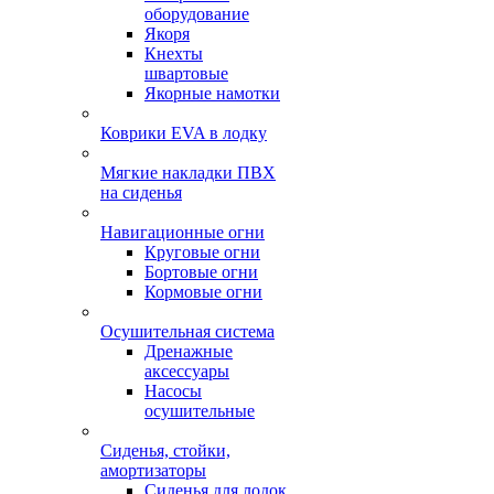
оборудование
Якоря
Кнехты
швартовые
Якорные намотки
Коврики EVA в лодку
Мягкие накладки ПВХ
на сиденья
Навигационные огни
Круговые огни
Бортовые огни
Кормовые огни
Осушительная система
Дренажные
аксессуары
Насосы
осушительные
Сиденья, стойки,
амортизаторы
Сиденья для лодок