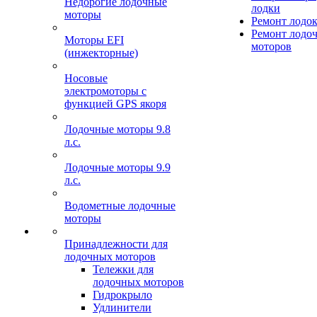
Недорогие лодочные
лодки
моторы
Ремонт лодо
Ремонт лодо
Моторы EFI
моторов
(инжекторные)
Носовые
электромоторы с
функцией GPS якоря
Лодочные моторы 9.8
л.с.
Лодочные моторы 9.9
л.с.
Водометные лодочные
моторы
Принадлежности для
лодочных моторов
Тележки для
лодочных моторов
Гидрокрыло
Удлинители