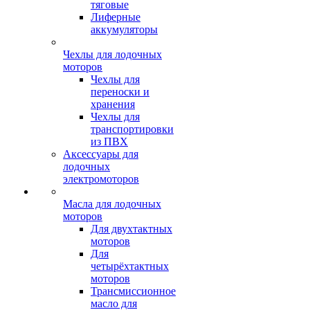
тяговые
Лиферные
аккумуляторы
Чехлы для лодочных
моторов
Чехлы для
переноски и
хранения
Чехлы для
транспортировки
из ПВХ
Аксессуары для
лодочных
электромоторов
Масла для лодочных
моторов
Для двухтактных
моторов
Для
четырёхтактных
моторов
Трансмиссионное
масло для