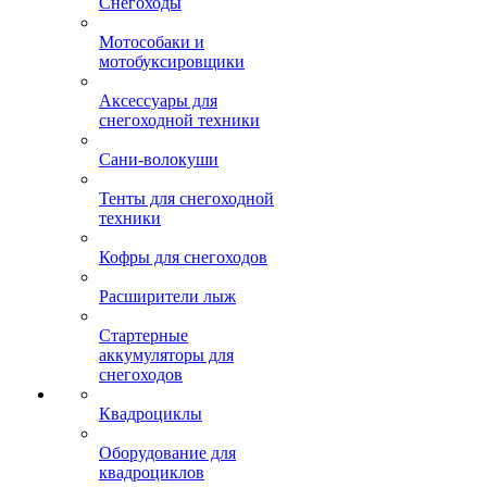
Снегоходы
Мотособаки и
мотобуксировщики
Аксессуары для
снегоходной техники
Сани-волокуши
Тенты для снегоходной
техники
Кофры для снегоходов
Расширители лыж
Стартерные
аккумуляторы для
снегоходов
Квадроциклы
Оборудование для
квадроциклов