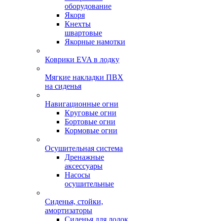
оборудование
Якоря
Кнехты
швартовые
Якорные намотки
Коврики EVA в лодку
Мягкие накладки ПВХ
на сиденья
Навигационные огни
Круговые огни
Бортовые огни
Кормовые огни
Осушительная система
Дренажные
аксессуары
Насосы
осушительные
Сиденья, стойки,
амортизаторы
Сиденья для лодок