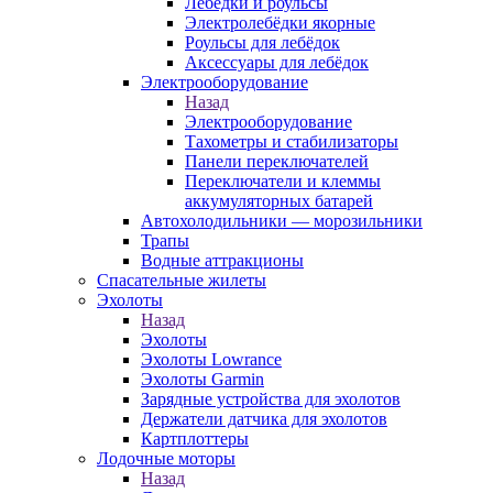
Лебёдки и роульсы
Электролебёдки якорные
Роульсы для лебёдок
Аксессуары для лебёдок
Электрооборудование
Назад
Электрооборудование
Тахометры и стабилизаторы
Панели переключателей
Переключатели и клеммы
аккумуляторных батарей
Автохолодильники — морозильники
Трапы
Водные аттракционы
Спасательные жилеты
Эхолоты
Назад
Эхолоты
Эхолоты Lowrance
Эхолоты Garmin
Зарядные устройства для эхолотов
Держатели датчика для эхолотов
Картплоттеры
Лодочные моторы
Назад