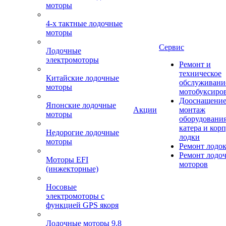
моторы
4-х тактные лодочные
моторы
Сервис
Лодочные
электромоторы
Ремонт и
техническое
Китайские лодочные
обслуживани
моторы
мотобуксиро
Дооснащение
Японские лодочные
Акции
монтаж
моторы
оборудования
катера и кор
Недорогие лодочные
лодки
моторы
Ремонт лодо
Ремонт лодо
Моторы EFI
моторов
(инжекторные)
Носовые
электромоторы с
функцией GPS якоря
Лодочные моторы 9.8