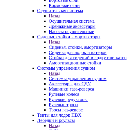
Бортовые огни
Кормовые огни
Осушительная система
Назад
Осушительная система
Дренажные аксессуары
Насосы осушительные
Сиденья, стойки, амортизаторы
Назад
Сиденья, стойки, амортизаторы
Сиденья для лодок и катеров
Стойки для сидений в лодку или катер
Амортизационные стойки
Системы управления судном
Назад
Системы управления судном
Аксессуары для СДУ
Машинки газа-реверса
Рулевые колеса
Рулевые редукторы
Рулевые тросы
Тросы газ-реверс
Тенты для лодок ПВХ
Лебёдки и роульсы
Назад