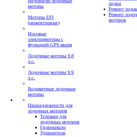
Недорогие лодочные
лодки
моторы
Ремонт лодо
Ремонт лодо
Моторы EFI
моторов
(инжекторные)
Носовые
электромоторы с
функцией GPS якоря
Лодочные моторы 9.8
л.с.
Лодочные моторы 9.9
л.с.
Водометные лодочные
моторы
Принадлежности для
лодочных моторов
Тележки для
лодочных моторов
Гидрокрыло
Удлинители