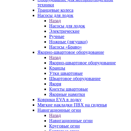
техники
Транцевые колеса
Насосы для лодок
Назад
Насосы для лодок
Электрические
Ручные
Ножные (лягушки)
Насосы «Браво»
Якорно-швартовое оборудование
Назад
Якорно-швартовое оборудование
Кранцы
Утки швартовые
Швартовое оборудование
Якоря
Кнехты швартовые
Якорные намотки
Коврики EVA в лодку
Мягкие накладки ПВХ на сиденья
Навигационные огни
Назад
Навигационные огни
Круговые огни