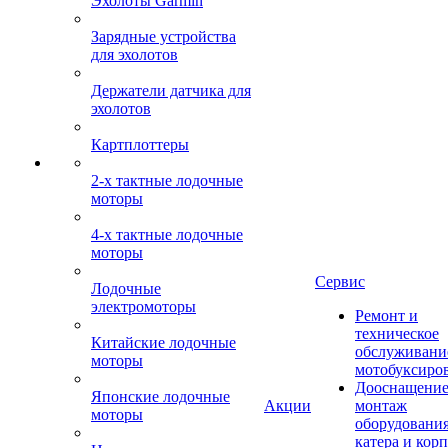
Эхолоты Garmin
Зарядные устройства
для эхолотов
Держатели датчика для
эхолотов
Картплоттеры
2-х тактные лодочные
моторы
4-х тактные лодочные
моторы
Сервис
Лодочные
электромоторы
Ремонт и
техническое
Китайские лодочные
обслуживани
моторы
мотобуксиро
Дооснащение
Японские лодочные
Акции
монтаж
моторы
оборудования
катера и кор