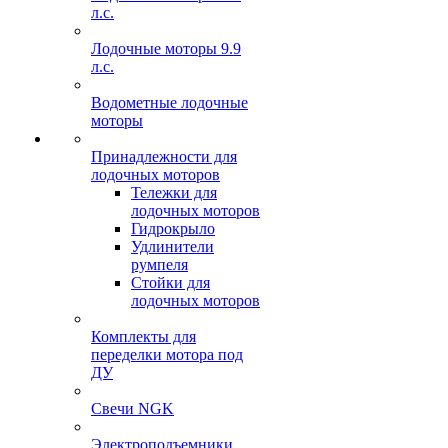
л.с.
Лодочные моторы 9.9
л.с.
Водометные лодочные
моторы
Принадлежности для
лодочных моторов
Тележки для
лодочных моторов
Гидрокрыло
Удлинители
румпеля
Стойки для
лодочных моторов
Комплекты для
переделки мотора под
ДУ
Свечи NGK
Электроподъемники