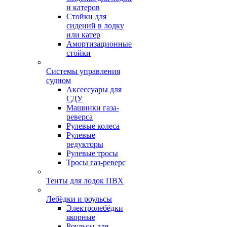
и катеров
Стойки для
сидений в лодку
или катер
Амортизационные
стойки
Системы управления
судном
Аксессуары для
СДУ
Машинки газа-
реверса
Рулевые колеса
Рулевые
редукторы
Рулевые тросы
Тросы газ-реверс
Тенты для лодок ПВХ
Лебёдки и роульсы
Электролебёдки
якорные
Роульсы для