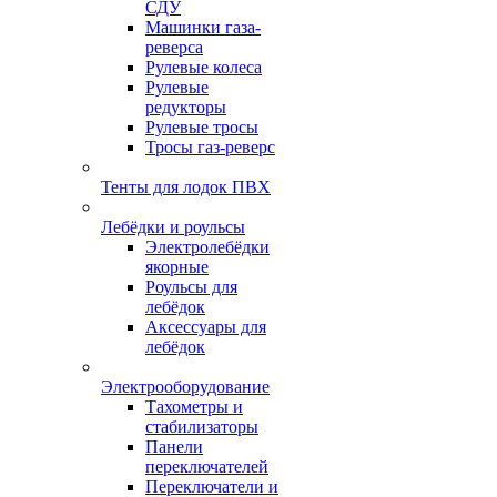
СДУ
Машинки газа-
реверса
Рулевые колеса
Рулевые
редукторы
Рулевые тросы
Тросы газ-реверс
Тенты для лодок ПВХ
Лебёдки и роульсы
Электролебёдки
якорные
Роульсы для
лебёдок
Аксессуары для
лебёдок
Электрооборудование
Тахометры и
стабилизаторы
Панели
переключателей
Переключатели и