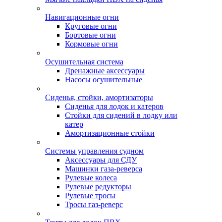
Навигационные огни
Круговые огни
Бортовые огни
Кормовые огни
Осушительная система
Дренажные аксессуары
Насосы осушительные
Сиденья, стойки, амортизаторы
Сиденья для лодок и катеров
Стойки для сидений в лодку или
катер
Амортизационные стойки
Системы управления судном
Аксессуары для СДУ
Машинки газа-реверса
Рулевые колеса
Рулевые редукторы
Рулевые тросы
Тросы газ-реверс