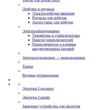
Тенты для лодок ПВХ
Лебёдки и роульсы
Электролебёдки якорные
Роульсы для лебёдок
Аксессуары для лебёдок
Электрооборудование
Тахометры и стабилизаторы
Панели переключателей
Переключатели и клеммы
аккумуляторных батарей
Автохолодильники — морозильники
Трапы
Водные аттракционы
Эхолоты Lowrance
Эхолоты Garmin
Зарядные устройства для эхолотов