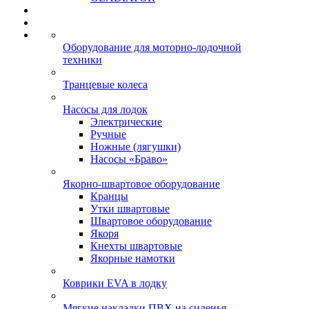
Оборудование для моторно-лодочной
техники
Транцевые колеса
Насосы для лодок
Электрические
Ручные
Ножные (лягушки)
Насосы «Браво»
Якорно-швартовое оборудование
Кранцы
Утки швартовые
Швартовое оборудование
Якоря
Кнехты швартовые
Якорные намотки
Коврики EVA в лодку
Мягкие накладки ПВХ на сиденья