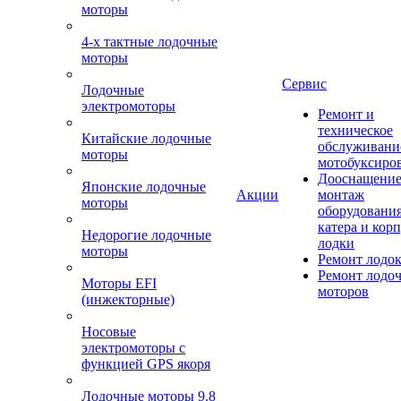
моторы
4-х тактные лодочные
моторы
Сервис
Лодочные
электромоторы
Ремонт и
техническое
Китайские лодочные
обслуживани
моторы
мотобуксиро
Дооснащение
Японские лодочные
Акции
монтаж
моторы
оборудования
катера и кор
Недорогие лодочные
лодки
моторы
Ремонт лодо
Ремонт лодо
Моторы EFI
моторов
(инжекторные)
Носовые
электромоторы с
функцией GPS якоря
Лодочные моторы 9.8