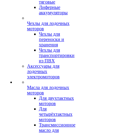
тяговые
Лиферные
аккумуляторы
Чехлы для лодочных
моторов
Чехлы для
переноски и
хранения
Чехлы для
транспортировки
из ПВХ
Аксессуары для
лодочных
электромоторов
Масла для лодочных
моторов
Для двухтактных
моторов
Для
четырёхтактных
моторов
Трансмиссионное
масло для