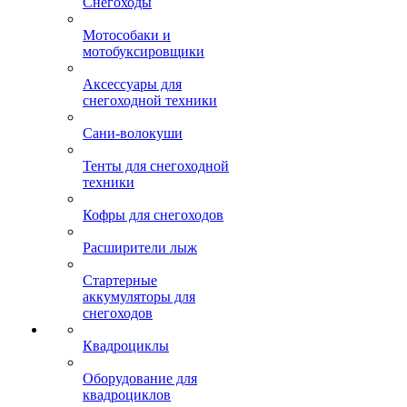
Снегоходы
Мотособаки и
мотобуксировщики
Аксессуары для
снегоходной техники
Сани-волокуши
Тенты для снегоходной
техники
Кофры для снегоходов
Расширители лыж
Стартерные
аккумуляторы для
снегоходов
Квадроциклы
Оборудование для
квадроциклов