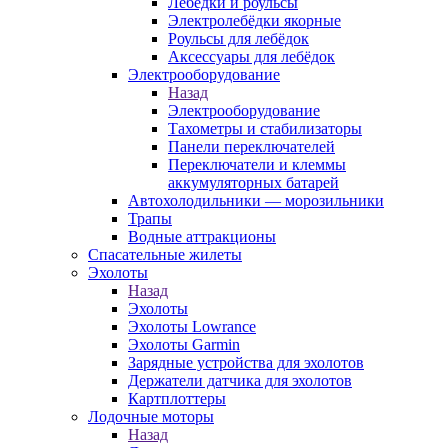
Лебёдки и роульсы
Электролебёдки якорные
Роульсы для лебёдок
Аксессуары для лебёдок
Электрооборудование
Назад
Электрооборудование
Тахометры и стабилизаторы
Панели переключателей
Переключатели и клеммы
аккумуляторных батарей
Автохолодильники — морозильники
Трапы
Водные аттракционы
Спасательные жилеты
Эхолоты
Назад
Эхолоты
Эхолоты Lowrance
Эхолоты Garmin
Зарядные устройства для эхолотов
Держатели датчика для эхолотов
Картплоттеры
Лодочные моторы
Назад