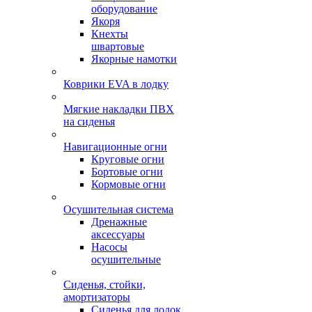
оборудование
Якоря
Кнехты
швартовые
Якорные намотки
Коврики EVA в лодку
Мягкие накладки ПВХ
на сиденья
Навигационные огни
Круговые огни
Бортовые огни
Кормовые огни
Осушительная система
Дренажные
аксессуары
Насосы
осушительные
Сиденья, стойки,
амортизаторы
Сиденья для лодок