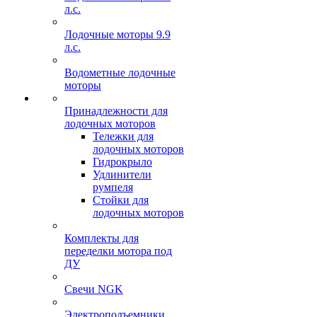
л.с.
Лодочные моторы 9.9
л.с.
Водометные лодочные
моторы
Принадлежности для
лодочных моторов
Тележки для
лодочных моторов
Гидрокрыло
Удлинители
румпеля
Стойки для
лодочных моторов
Комплекты для
переделки мотора под
ДУ
Свечи NGK
Электроподъемники