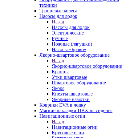
техники
Транцевые колеса
Насосы для лодок
Назад
Насосы для лодок
Электрические
Ручные
Ножные (лягушки)
Насосы «Браво»
Якорно-швартовое оборудование
Назад
Якорно-швартовое оборудование
Кранцы
Утки швартовые
Швартовое оборудование
Якоря
Кнехты швартовые
Якорные намотки
Коврики EVA в лодку
Мягкие накладки ПВХ на сиденья
Навигационные огни
Назад
Навигационные огни
Круговые огни