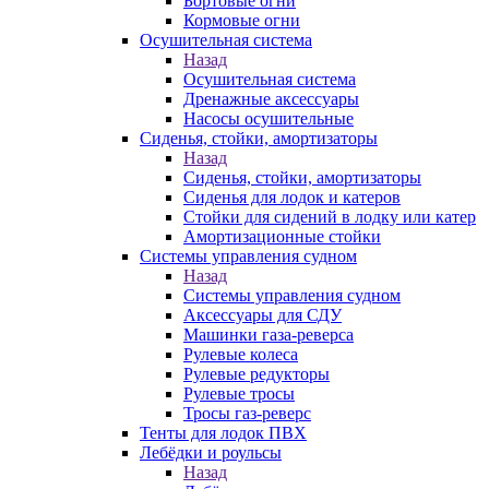
Бортовые огни
Кормовые огни
Осушительная система
Назад
Осушительная система
Дренажные аксессуары
Насосы осушительные
Сиденья, стойки, амортизаторы
Назад
Сиденья, стойки, амортизаторы
Сиденья для лодок и катеров
Стойки для сидений в лодку или катер
Амортизационные стойки
Системы управления судном
Назад
Системы управления судном
Аксессуары для СДУ
Машинки газа-реверса
Рулевые колеса
Рулевые редукторы
Рулевые тросы
Тросы газ-реверс
Тенты для лодок ПВХ
Лебёдки и роульсы
Назад