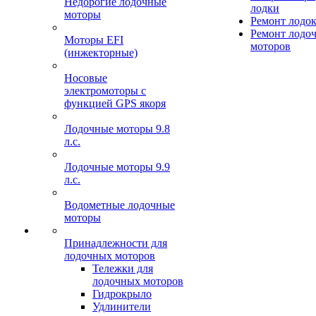
Недорогие лодочные
лодки
моторы
Ремонт лодо
Ремонт лодо
Моторы EFI
моторов
(инжекторные)
Носовые
электромоторы с
функцией GPS якоря
Лодочные моторы 9.8
л.с.
Лодочные моторы 9.9
л.с.
Водометные лодочные
моторы
Принадлежности для
лодочных моторов
Тележки для
лодочных моторов
Гидрокрыло
Удлинители