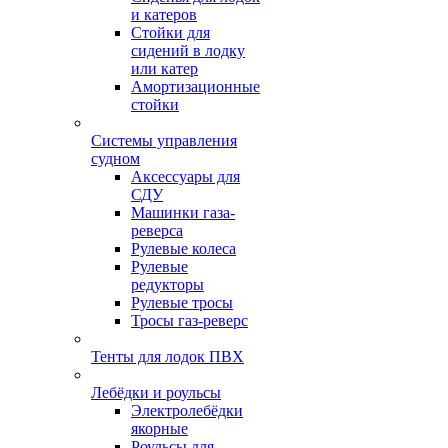
и катеров
Стойки для
сидений в лодку
или катер
Амортизационные
стойки
Системы управления
судном
Аксессуары для
СДУ
Машинки газа-
реверса
Рулевые колеса
Рулевые
редукторы
Рулевые тросы
Тросы газ-реверс
Тенты для лодок ПВХ
Лебёдки и роульсы
Электролебёдки
якорные
Роульсы для