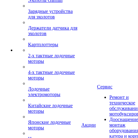
Эхолоты Garmin
Зарядные устройства
для эхолотов
Держатели датчика для
эхолотов
Картплоттеры
2-х тактные лодочные
моторы
4-х тактные лодочные
моторы
Сервис
Лодочные
электромоторы
Ремонт и
техническое
Китайские лодочные
обслуживани
моторы
мотобуксиро
Дооснащение
Японские лодочные
Акции
монтаж
моторы
оборудования
катера и кор