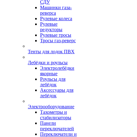
СДУ
Машинки газа-
реверса
Рулевые колеса
Рулевые
редукторы
Рулевые тросы
Тросы газ-реверс
Тенты для лодок ПВХ
Лебёдки и роульсы
Электролебёдки
якорные
Роульсы для
лебёдок
Аксессуары для
лебёдок
Электрооборудование
Тахометры и
стабилизаторы
Панели
переключателей
Переключатели и