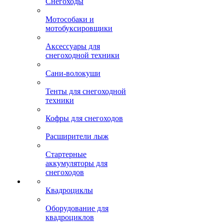
Снегоходы
Мотособаки и
мотобуксировщики
Аксессуары для
снегоходной техники
Сани-волокуши
Тенты для снегоходной
техники
Кофры для снегоходов
Расширители лыж
Стартерные
аккумуляторы для
снегоходов
Квадроциклы
Оборудование для
квадроциклов