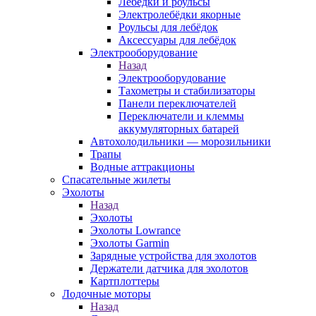
Лебёдки и роульсы
Электролебёдки якорные
Роульсы для лебёдок
Аксессуары для лебёдок
Электрооборудование
Назад
Электрооборудование
Тахометры и стабилизаторы
Панели переключателей
Переключатели и клеммы
аккумуляторных батарей
Автохолодильники — морозильники
Трапы
Водные аттракционы
Спасательные жилеты
Эхолоты
Назад
Эхолоты
Эхолоты Lowrance
Эхолоты Garmin
Зарядные устройства для эхолотов
Держатели датчика для эхолотов
Картплоттеры
Лодочные моторы
Назад