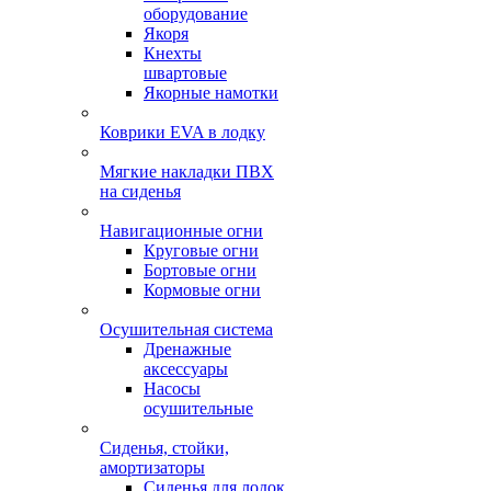
оборудование
Якоря
Кнехты
швартовые
Якорные намотки
Коврики EVA в лодку
Мягкие накладки ПВХ
на сиденья
Навигационные огни
Круговые огни
Бортовые огни
Кормовые огни
Осушительная система
Дренажные
аксессуары
Насосы
осушительные
Сиденья, стойки,
амортизаторы
Сиденья для лодок