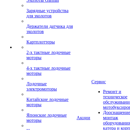
Эхолоты Garmin
Зарядные устройства
для эхолотов
Держатели датчика для
эхолотов
Картплоттеры
2-х тактные лодочные
моторы
4-х тактные лодочные
моторы
Сервис
Лодочные
электромоторы
Ремонт и
техническое
Китайские лодочные
обслуживани
моторы
мотобуксиро
Дооснащение
Японские лодочные
Акции
монтаж
моторы
оборудования
катера и кор