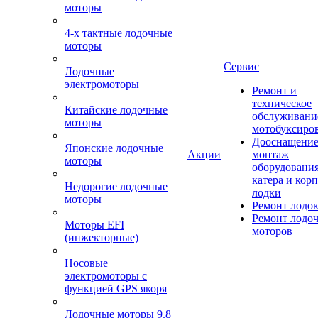
моторы
4-х тактные лодочные
моторы
Сервис
Лодочные
электромоторы
Ремонт и
техническое
Китайские лодочные
обслуживани
моторы
мотобуксиро
Дооснащение
Японские лодочные
Акции
монтаж
моторы
оборудования
катера и кор
Недорогие лодочные
лодки
моторы
Ремонт лодо
Ремонт лодо
Моторы EFI
моторов
(инжекторные)
Носовые
электромоторы с
функцией GPS якоря
Лодочные моторы 9.8