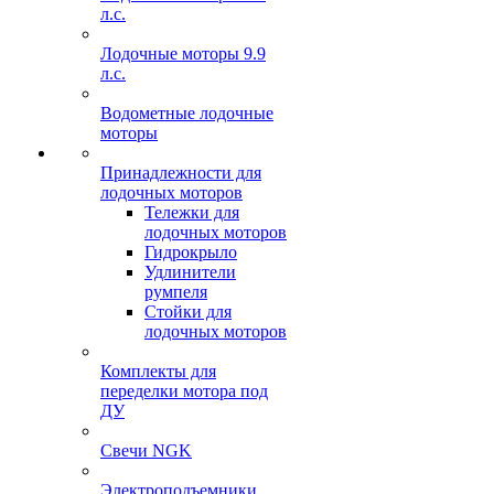
л.с.
Лодочные моторы 9.9
л.с.
Водометные лодочные
моторы
Принадлежности для
лодочных моторов
Тележки для
лодочных моторов
Гидрокрыло
Удлинители
румпеля
Стойки для
лодочных моторов
Комплекты для
переделки мотора под
ДУ
Свечи NGK
Электроподъемники