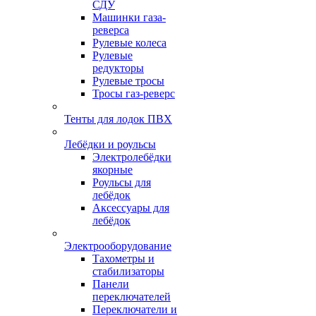
СДУ
Машинки газа-
реверса
Рулевые колеса
Рулевые
редукторы
Рулевые тросы
Тросы газ-реверс
Тенты для лодок ПВХ
Лебёдки и роульсы
Электролебёдки
якорные
Роульсы для
лебёдок
Аксессуары для
лебёдок
Электрооборудование
Тахометры и
стабилизаторы
Панели
переключателей
Переключатели и