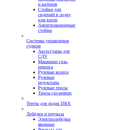
и катеров
Стойки для
сидений в лодку
или катер
Амортизационные
стойки
Системы управления
судном
Аксессуары для
СДУ
Машинки газа-
реверса
Рулевые колеса
Рулевые
редукторы
Рулевые тросы
Тросы газ-реверс
Тенты для лодок ПВХ
Лебёдки и роульсы
Электролебёдки
якорные
Роульсы для