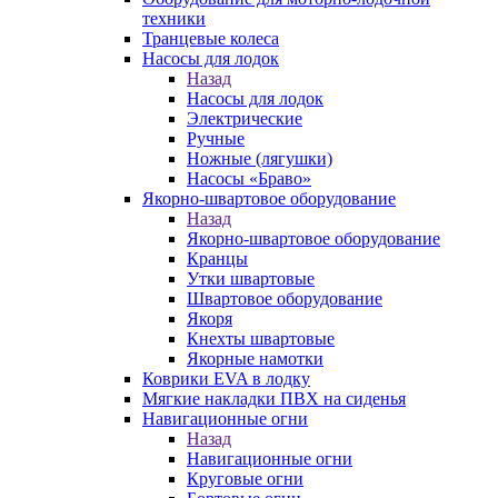
техники
Транцевые колеса
Насосы для лодок
Назад
Насосы для лодок
Электрические
Ручные
Ножные (лягушки)
Насосы «Браво»
Якорно-швартовое оборудование
Назад
Якорно-швартовое оборудование
Кранцы
Утки швартовые
Швартовое оборудование
Якоря
Кнехты швартовые
Якорные намотки
Коврики EVA в лодку
Мягкие накладки ПВХ на сиденья
Навигационные огни
Назад
Навигационные огни
Круговые огни