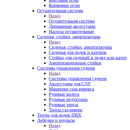
Бортовые огни
Кормовые огни
Осушительная система
Назад
Осушительная система
Дренажные аксессуары
Насосы осушительные
Сиденья, стойки, амортизаторы
Назад
Сиденья, стойки, амортизаторы
Сиденья для лодок и катеров
Стойки для сидений в лодку или катер
Амортизационные стойки
Системы управления судном
Назад
Системы управления судном
Аксессуары для СДУ
Машинки газа-реверса
Рулевые колеса
Рулевые редукторы
Рулевые тросы
Тросы газ-реверс
Тенты для лодок ПВХ
Лебёдки и роульсы
Назад