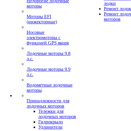
Недорогие лодочные
лодки
моторы
Ремонт лодо
Ремонт лодо
Моторы EFI
моторов
(инжекторные)
Носовые
электромоторы с
функцией GPS якоря
Лодочные моторы 9.8
л.с.
Лодочные моторы 9.9
л.с.
Водометные лодочные
моторы
Принадлежности для
лодочных моторов
Тележки для
лодочных моторов
Гидрокрыло
Удлинители