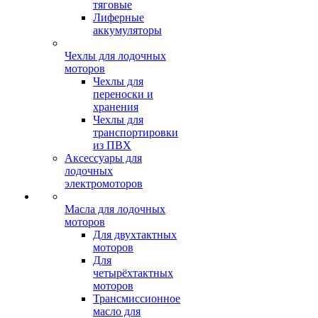
тяговые
Лиферные
аккумуляторы
Чехлы для лодочных
моторов
Чехлы для
переноски и
хранения
Чехлы для
транспортировки
из ПВХ
Аксессуары для
лодочных
электромоторов
Масла для лодочных
моторов
Для двухтактных
моторов
Для
четырёхтактных
моторов
Трансмиссионное
масло для