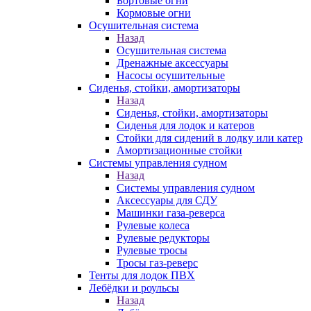
Бортовые огни
Кормовые огни
Осушительная система
Назад
Осушительная система
Дренажные аксессуары
Насосы осушительные
Сиденья, стойки, амортизаторы
Назад
Сиденья, стойки, амортизаторы
Сиденья для лодок и катеров
Стойки для сидений в лодку или катер
Амортизационные стойки
Системы управления судном
Назад
Системы управления судном
Аксессуары для СДУ
Машинки газа-реверса
Рулевые колеса
Рулевые редукторы
Рулевые тросы
Тросы газ-реверс
Тенты для лодок ПВХ
Лебёдки и роульсы
Назад