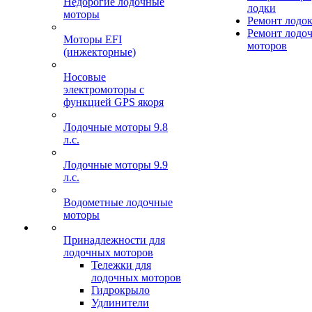
Недорогие лодочные
лодки
моторы
Ремонт лодо
Ремонт лодо
Моторы EFI
моторов
(инжекторные)
Носовые
электромоторы с
функцией GPS якоря
Лодочные моторы 9.8
л.с.
Лодочные моторы 9.9
л.с.
Водометные лодочные
моторы
Принадлежности для
лодочных моторов
Тележки для
лодочных моторов
Гидрокрыло
Удлинители