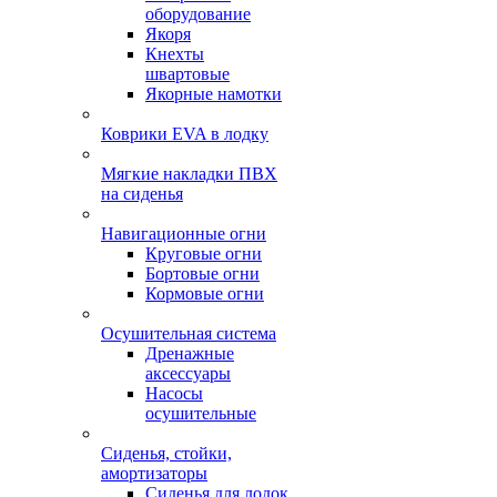
оборудование
Якоря
Кнехты
швартовые
Якорные намотки
Коврики EVA в лодку
Мягкие накладки ПВХ
на сиденья
Навигационные огни
Круговые огни
Бортовые огни
Кормовые огни
Осушительная система
Дренажные
аксессуары
Насосы
осушительные
Сиденья, стойки,
амортизаторы
Сиденья для лодок