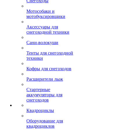
Снегоходы
Мотособаки и
мотобуксировщики
Аксессуары для
снегоходной техники
Сани-волокуши
Тенты для снегоходной
техники
Кофры для снегоходов
Расширители лыж
Стартерные
аккумуляторы для
снегоходов
Квадроциклы
Оборудование для
квадроциклов