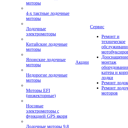
моторы
4-х тактные лодочные
моторы
Сервис
Лодочные
электромоторы
Ремонт и
техническое
Китайские лодочные
обслуживани
моторы
мотобуксиро
Дооснащение
Японские лодочные
Акции
монтаж
моторы
оборудования
катера и кор
Недорогие лодочные
лодки
моторы
Ремонт лодо
Ремонт лодо
Моторы EFI
моторов
(инжекторные)
Носовые
электромоторы с
функцией GPS якоря
Лодочные моторы 9.8