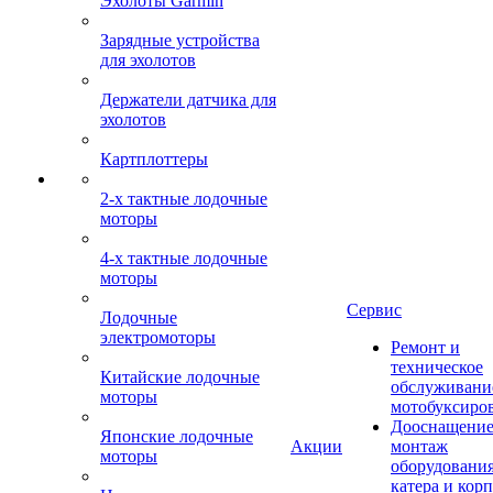
Эхолоты Garmin
Зарядные устройства
для эхолотов
Держатели датчика для
эхолотов
Картплоттеры
2-х тактные лодочные
моторы
4-х тактные лодочные
моторы
Сервис
Лодочные
электромоторы
Ремонт и
техническое
Китайские лодочные
обслуживани
моторы
мотобуксиро
Дооснащение
Японские лодочные
Акции
монтаж
моторы
оборудования
катера и кор