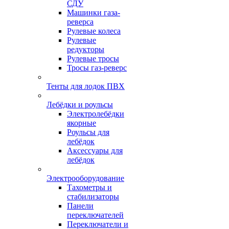
СДУ
Машинки газа-
реверса
Рулевые колеса
Рулевые
редукторы
Рулевые тросы
Тросы газ-реверс
Тенты для лодок ПВХ
Лебёдки и роульсы
Электролебёдки
якорные
Роульсы для
лебёдок
Аксессуары для
лебёдок
Электрооборудование
Тахометры и
стабилизаторы
Панели
переключателей
Переключатели и