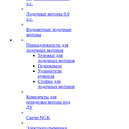
л.с.
Лодочные моторы 9.9
л.с.
Водометные лодочные
моторы
Принадлежности для
лодочных моторов
Тележки для
лодочных моторов
Гидрокрыло
Удлинители
румпеля
Стойки для
лодочных моторов
Комплекты для
переделки мотора под
ДУ
Свечи NGK
Электроподъемники