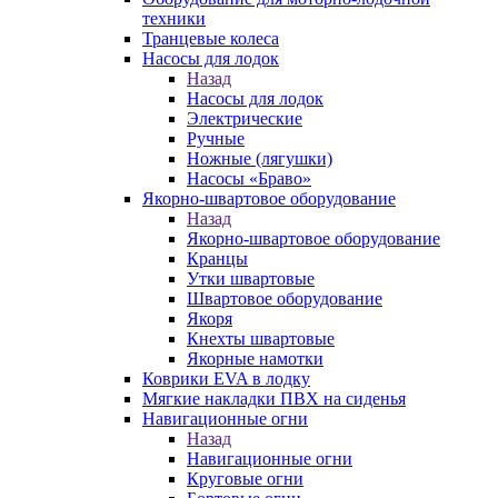
техники
Транцевые колеса
Насосы для лодок
Назад
Насосы для лодок
Электрические
Ручные
Ножные (лягушки)
Насосы «Браво»
Якорно-швартовое оборудование
Назад
Якорно-швартовое оборудование
Кранцы
Утки швартовые
Швартовое оборудование
Якоря
Кнехты швартовые
Якорные намотки
Коврики EVA в лодку
Мягкие накладки ПВХ на сиденья
Навигационные огни
Назад
Навигационные огни
Круговые огни