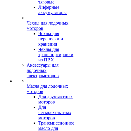
тяговые
Лиферные
аккумуляторы
Чехлы для лодочных
моторов
Чехлы для
переноски и
хранения
Чехлы для
транспортировки
из ПВХ
Аксессуары для
лодочных
электромоторов
Масла для лодочных
моторов
Для двухтактных
моторов
Для
четырёхтактных
моторов
Трансмиссионное
масло для