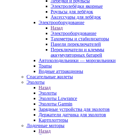
Лебёдки и роульсы
Электролебёдки якорные
Роульсы для лебёдок
Аксессуары для лебёдок
Электрооборудование
Назад
Электрооборудование
Тахометры и стабилизаторы
Панели переключателей
Переключатели и клеммы
аккумуляторных батарей
Автохолодильники — морозильники
Трапы
Водные аттракционы
Спасательные жилеты
Эхолоты
Назад
Эхолоты
Эхолоты Lowrance
Эхолоты Garmin
Зарядные устройства для эхолотов
Держатели датчика для эхолотов
Картплоттеры
Лодочные моторы
Назад