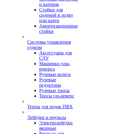
и катеров
Стойки для
сидений в лодку
или катер
Амортизационные
стойки
Системы управления
судном
Аксессуары для
СДУ
Машинки газа-
реверса
Рулевые колеса
Рулевые
редукторы
Рулевые тросы
Тросы газ-реверс
Тенты для лодок ПВХ
Лебёдки и роульсы
Электролебёдки
якорные
Роульсы для