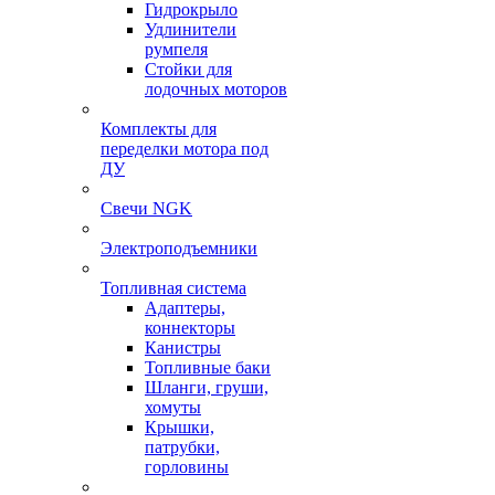
Гидрокрыло
Удлинители
румпеля
Стойки для
лодочных моторов
Комплекты для
переделки мотора под
ДУ
Свечи NGK
Электроподъемники
Топливная система
Адаптеры,
коннекторы
Канистры
Топливные баки
Шланги, груши,
хомуты
Крышки,
патрубки,
горловины