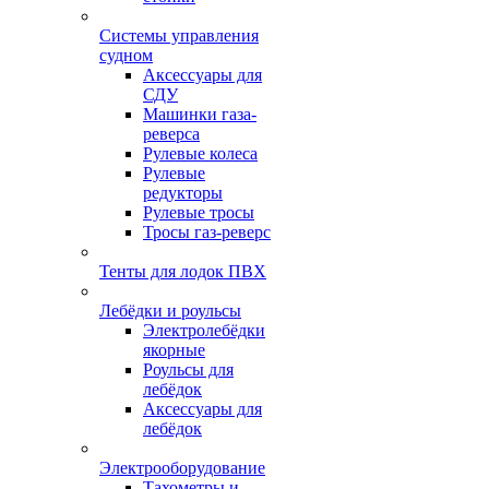
Системы управления
судном
Аксессуары для
СДУ
Машинки газа-
реверса
Рулевые колеса
Рулевые
редукторы
Рулевые тросы
Тросы газ-реверс
Тенты для лодок ПВХ
Лебёдки и роульсы
Электролебёдки
якорные
Роульсы для
лебёдок
Аксессуары для
лебёдок
Электрооборудование
Тахометры и