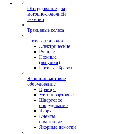
Оборудование для
моторно-лодочной
техники
Транцевые колеса
Насосы для лодок
Электрические
Ручные
Ножные
(лягушки)
Насосы «Браво»
Якорно-швартовое
оборудование
Кранцы
Утки швартовые
Швартовое
оборудование
Якоря
Кнехты
швартовые
Якорные намотки