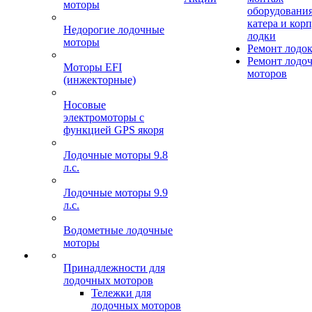
моторы
оборудования
катера и кор
Недорогие лодочные
лодки
моторы
Ремонт лодо
Ремонт лодо
Моторы EFI
моторов
(инжекторные)
Носовые
электромоторы с
функцией GPS якоря
Лодочные моторы 9.8
л.с.
Лодочные моторы 9.9
л.с.
Водометные лодочные
моторы
Принадлежности для
лодочных моторов
Тележки для
лодочных моторов