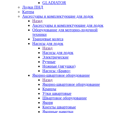
GLADIATOR
Лодки ПНД
Катера
Аксессуары и комплектующие для лодок
Назад
Аксессуары и комплектующие для лодок
Оборудование для моторно-лодочной
техники
Транцевые колеса
Насосы для лодок
Назад
Насосы для лодок
Электрические
Ручные
Ножные (лягушки)
Насосы «Браво»
Якорно-швартовое оборудование
Назад
Якорно-швартовое оборудование
Кранцы
Утки швартовые
Швартовое оборудование
Якоря
Кнехты швартовые
Якорные намотки