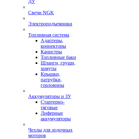
ДУ
Свечи NGK
Электроподъемники
Топливная система
Адаптеры,
коннекторы
Канистры
Топливные баки
Шланги, груши,
хомуты
Крышки,
патрубки,
горловины
Аккумуляторы и ЗУ
Стартерно-
тяговые
Лиферные
аккумуляторы
Чехлы для лодочных
моторов