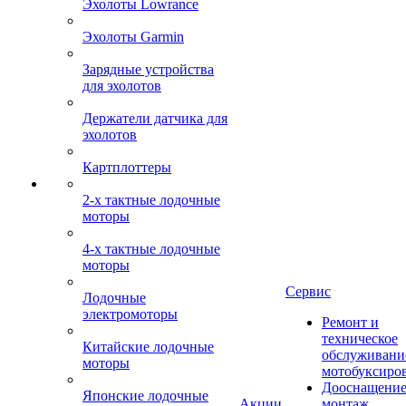
Эхолоты Lowrance
Эхолоты Garmin
Зарядные устройства
для эхолотов
Держатели датчика для
эхолотов
Картплоттеры
2-х тактные лодочные
моторы
4-х тактные лодочные
моторы
Сервис
Лодочные
электромоторы
Ремонт и
техническое
Китайские лодочные
обслуживани
моторы
мотобуксиро
Дооснащение
Японские лодочные
Акции
монтаж