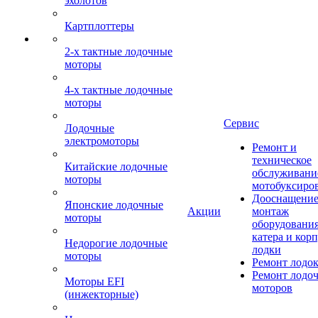
эхолотов
Картплоттеры
2-х тактные лодочные
моторы
4-х тактные лодочные
моторы
Сервис
Лодочные
электромоторы
Ремонт и
техническое
Китайские лодочные
обслуживани
моторы
мотобуксиро
Дооснащение
Японские лодочные
Акции
монтаж
моторы
оборудования
катера и кор
Недорогие лодочные
лодки
моторы
Ремонт лодо
Ремонт лодо
Моторы EFI
моторов
(инжекторные)