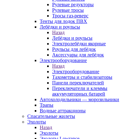
Рулевые редукторы
Рулевые тросы
Тросы газ-реверс
Тенты для лодок ПВХ
Лебёдки и роульсы
Назад
Лебёдки и роульсы
Электролебёдки якорные
Роульсы для лебёдок
Аксессуары для лебёдок
Электрооборудование
Назад
Электрооборудование
Тахометры и стабилизаторы
Панели переключателей
Переключатели и клеммы
аккумуляторных батарей
Автохолодильники — морозильники
Трапы
Водные аттракционы
Спасательные жилеты
Эхолоты
Назад
Эхолоты
Эхолоты Lowrance