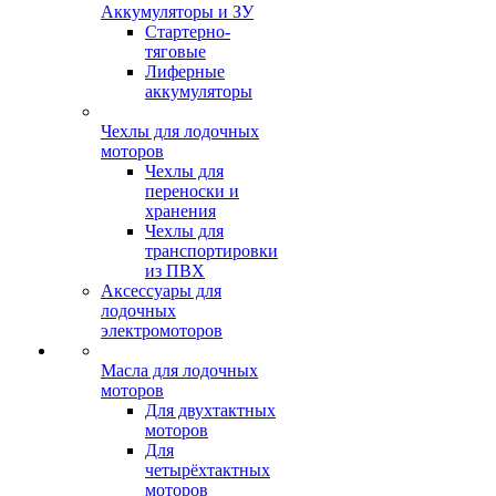
Аккумуляторы и ЗУ
Стартерно-
тяговые
Лиферные
аккумуляторы
Чехлы для лодочных
моторов
Чехлы для
переноски и
хранения
Чехлы для
транспортировки
из ПВХ
Аксессуары для
лодочных
электромоторов
Масла для лодочных
моторов
Для двухтактных
моторов
Для
четырёхтактных
моторов