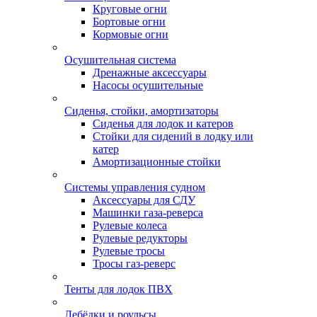
Круговые огни
Бортовые огни
Кормовые огни
Осушительная система
Дренажные аксессуары
Насосы осушительные
Сиденья, стойки, амортизаторы
Сиденья для лодок и катеров
Стойки для сидений в лодку или
катер
Амортизационные стойки
Системы управления судном
Аксессуары для СДУ
Машинки газа-реверса
Рулевые колеса
Рулевые редукторы
Рулевые тросы
Тросы газ-реверс
Тенты для лодок ПВХ
Лебёдки и роульсы