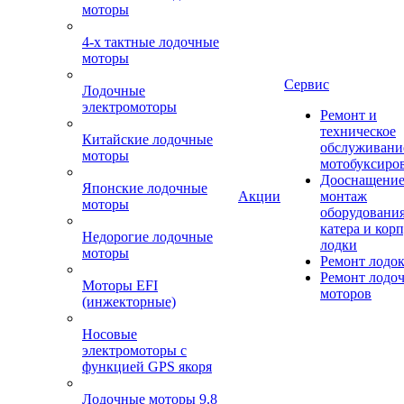
моторы
4-х тактные лодочные
моторы
Сервис
Лодочные
электромоторы
Ремонт и
техническое
Китайские лодочные
обслуживани
моторы
мотобуксиро
Дооснащение
Японские лодочные
Акции
монтаж
моторы
оборудования
катера и кор
Недорогие лодочные
лодки
моторы
Ремонт лодо
Ремонт лодо
Моторы EFI
моторов
(инжекторные)
Носовые
электромоторы с
функцией GPS якоря
Лодочные моторы 9.8