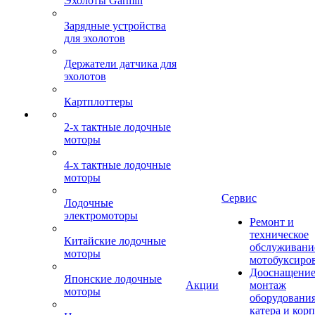
Эхолоты Garmin
Зарядные устройства
для эхолотов
Держатели датчика для
эхолотов
Картплоттеры
2-х тактные лодочные
моторы
4-х тактные лодочные
моторы
Сервис
Лодочные
электромоторы
Ремонт и
техническое
Китайские лодочные
обслуживани
моторы
мотобуксиро
Дооснащение
Японские лодочные
Акции
монтаж
моторы
оборудования
катера и кор