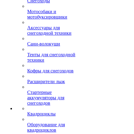
Снегоходы
Мотособаки и
мотобуксировщики
Аксессуары для
снегоходной техники
Сани-волокуши
Тенты для снегоходной
техники
Кофры для снегоходов
Расширители лыж
Стартерные
аккумуляторы для
снегоходов
Квадроциклы
Оборудование для
квадроциклов