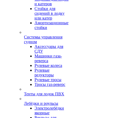
и катеров
Стойки для
сидений в лодку
или катер
Амортизационные
стойки
Системы управления
судном
Аксессуары для
СДУ
Машинки газа-
реверса
Рулевые колеса
Рулевые
редукторы
Рулевые тросы
Тросы газ-реверс
Тенты для лодок ПВХ
Лебёдки и роульсы
Электролебёдки
якорные
Роульсы для