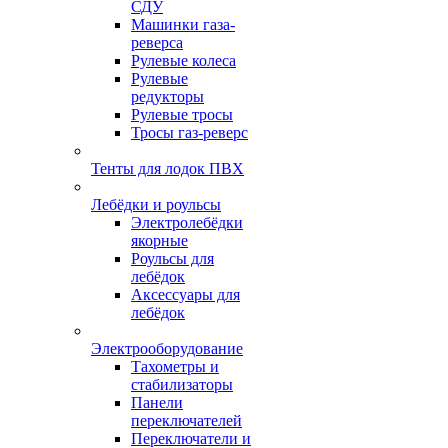
СДУ
Машинки газа-
реверса
Рулевые колеса
Рулевые
редукторы
Рулевые тросы
Тросы газ-реверс
Тенты для лодок ПВХ
Лебёдки и роульсы
Электролебёдки
якорные
Роульсы для
лебёдок
Аксессуары для
лебёдок
Электрооборудование
Тахометры и
стабилизаторы
Панели
переключателей
Переключатели и