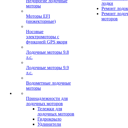
Недорогие лодочные
лодки
моторы
Ремонт лодо
Ремонт лодо
Моторы EFI
моторов
(инжекторные)
Носовые
электромоторы с
функцией GPS якоря
Лодочные моторы 9.8
л.с.
Лодочные моторы 9.9
л.с.
Водометные лодочные
моторы
Принадлежности для
лодочных моторов
Тележки для
лодочных моторов
Гидрокрыло
Удлинители