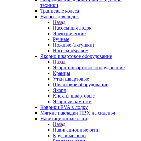
техники
Транцевые колеса
Насосы для лодок
Назад
Насосы для лодок
Электрические
Ручные
Ножные (лягушки)
Насосы «Браво»
Якорно-швартовое оборудование
Назад
Якорно-швартовое оборудование
Кранцы
Утки швартовые
Швартовое оборудование
Якоря
Кнехты швартовые
Якорные намотки
Коврики EVA в лодку
Мягкие накладки ПВХ на сиденья
Навигационные огни
Назад
Навигационные огни
Круговые огни