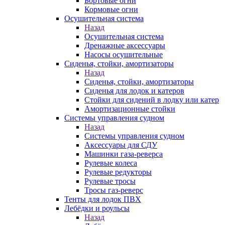
Бортовые огни
Кормовые огни
Осушительная система
Назад
Осушительная система
Дренажные аксессуары
Насосы осушительные
Сиденья, стойки, амортизаторы
Назад
Сиденья, стойки, амортизаторы
Сиденья для лодок и катеров
Стойки для сидений в лодку или катер
Амортизационные стойки
Системы управления судном
Назад
Системы управления судном
Аксессуары для СДУ
Машинки газа-реверса
Рулевые колеса
Рулевые редукторы
Рулевые тросы
Тросы газ-реверс
Тенты для лодок ПВХ
Лебёдки и роульсы
Назад