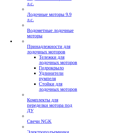
л.с.
Лодочные моторы 9.9
л.с.
Водометные лодочные
моторы
Принадлежности для
лодочных моторов
Тележки для
лодочных моторов
Гидрокрыло
Удлинители
румпеля
Стойки для
лодочных моторов
Комплекты для
переделки мотора под
ДУ
Свечи NGK
Электроподъемники