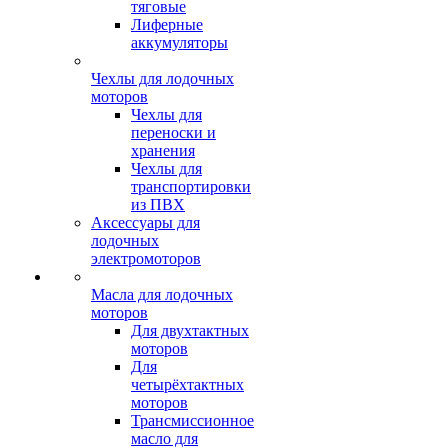
тяговые
Лиферные
аккумуляторы
Чехлы для лодочных
моторов
Чехлы для
переноски и
хранения
Чехлы для
транспортировки
из ПВХ
Аксессуары для
лодочных
электромоторов
Масла для лодочных
моторов
Для двухтактных
моторов
Для
четырёхтактных
моторов
Трансмиссионное
масло для