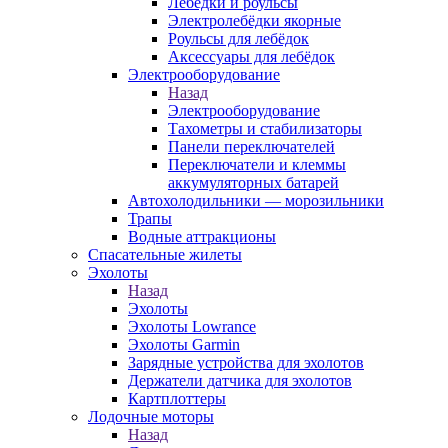
Лебёдки и роульсы
Электролебёдки якорные
Роульсы для лебёдок
Аксессуары для лебёдок
Электрооборудование
Назад
Электрооборудование
Тахометры и стабилизаторы
Панели переключателей
Переключатели и клеммы
аккумуляторных батарей
Автохолодильники — морозильники
Трапы
Водные аттракционы
Спасательные жилеты
Эхолоты
Назад
Эхолоты
Эхолоты Lowrance
Эхолоты Garmin
Зарядные устройства для эхолотов
Держатели датчика для эхолотов
Картплоттеры
Лодочные моторы
Назад