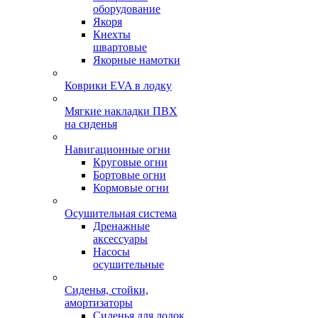
оборудование
Якоря
Кнехты
швартовые
Якорные намотки
Коврики EVA в лодку
Мягкие накладки ПВХ
на сиденья
Навигационные огни
Круговые огни
Бортовые огни
Кормовые огни
Осушительная система
Дренажные
аксессуары
Насосы
осушительные
Сиденья, стойки,
амортизаторы
Сиденья для лодок