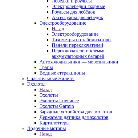
Лебёдки и роульсы
Электролебёдки якорные
Роульсы для лебёдок
Аксессуары для лебёдок
Электрооборудование
Назад
Электрооборудование
Тахометры и стабилизаторы
Панели переключателей
Переключатели и клеммы
аккумуляторных батарей
Автохолодильники — морозильники
Трапы
Водные аттракционы
Спасательные жилеты
Эхолоты
Назад
Эхолоты
Эхолоты Lowrance
Эхолоты Garmin
Зарядные устройства для эхолотов
Держатели датчика для эхолотов
Картплоттеры
Лодочные моторы
Назад