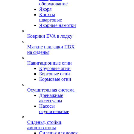
оборудование
Якоря
Кнехты
швартовые
Якорные намотки
Коврики EVA в лодку
Мягкие накладки ПВХ
на сиденья
Навигационные огни
Круговые огни
Бортовые огни
Кормовые огни
Осушительная система
Дренажные
аксессуары
Насосы
осушительные
Сиденья, стойки,
амортизаторы
Сиденья для лодок