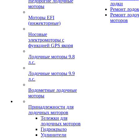
Недорогие лодочные
лодки
моторы
Ремонт лодо
Ремонт лодо
Моторы EFI
моторов
(инжекторные)
Носовые
электромоторы с
функцией GPS якоря
Лодочные моторы 9.8
л.с.
Лодочные моторы 9.9
л.с.
Водометные лодочные
моторы
Принадлежности для
лодочных моторов
Тележки для
лодочных моторов
Гидрокрыло
Удлинители