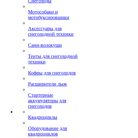
Снегоходы
Мотособаки и
мотобуксировщики
Аксессуары для
снегоходной техники
Сани-волокуши
Тенты для снегоходной
техники
Кофры для снегоходов
Расширители лыж
Стартерные
аккумуляторы для
снегоходов
Квадроциклы
Оборудование для
квадроциклов