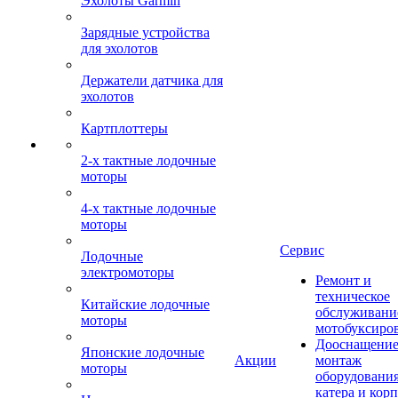
Эхолоты Garmin
Зарядные устройства
для эхолотов
Держатели датчика для
эхолотов
Картплоттеры
2-х тактные лодочные
моторы
4-х тактные лодочные
моторы
Сервис
Лодочные
электромоторы
Ремонт и
техническое
Китайские лодочные
обслуживани
моторы
мотобуксиро
Дооснащение
Японские лодочные
Акции
монтаж
моторы
оборудования
катера и кор