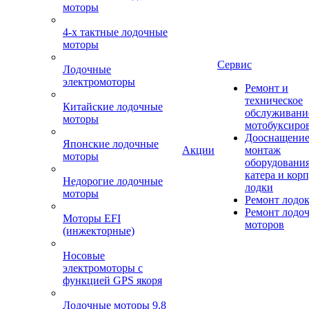
моторы
4-х тактные лодочные
моторы
Сервис
Лодочные
электромоторы
Ремонт и
техническое
Китайские лодочные
обслуживани
моторы
мотобуксиро
Дооснащение
Японские лодочные
Акции
монтаж
моторы
оборудования
катера и кор
Недорогие лодочные
лодки
моторы
Ремонт лодо
Ремонт лодо
Моторы EFI
моторов
(инжекторные)
Носовые
электромоторы с
функцией GPS якоря
Лодочные моторы 9.8