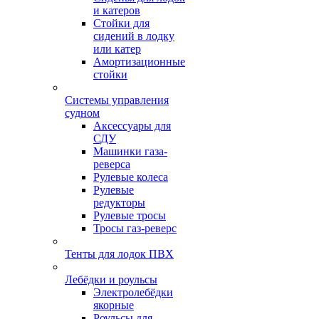
и катеров
Стойки для
сидений в лодку
или катер
Амортизационные
стойки
Системы управления
судном
Аксессуары для
СДУ
Машинки газа-
реверса
Рулевые колеса
Рулевые
редукторы
Рулевые тросы
Тросы газ-реверс
Тенты для лодок ПВХ
Лебёдки и роульсы
Электролебёдки
якорные
Роульсы для