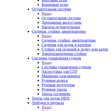
Бортовые огни
Кормовые огни
Осушительная система
Назад
Осушительная система
Дренажные аксессуары
Насосы осушительные
Сиденья, стойки, амортизаторы
Назад
Сиденья, стойки, амортизаторы
Сиденья для лодок и катеров
Стойки для сидений в лодку или катер
Амортизационные стойки
Системы управления судном
Назад
Системы управления судном
Аксессуары для СДУ
Машинки газа-реверса
Рулевые колеса
Рулевые редукторы
Рулевые тросы
Тросы газ-реверс
Тенты для лодок ПВХ
Лебёдки и роульсы
Назад