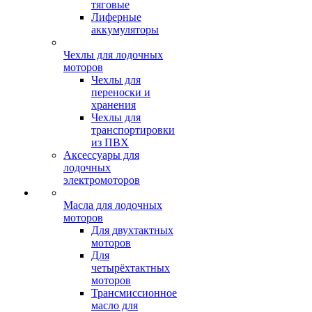
тяговые
Лиферные
аккумуляторы
Чехлы для лодочных
моторов
Чехлы для
переноски и
хранения
Чехлы для
транспортировки
из ПВХ
Аксессуары для
лодочных
электромоторов
Масла для лодочных
моторов
Для двухтактных
моторов
Для
четырёхтактных
моторов
Трансмиссионное
масло для