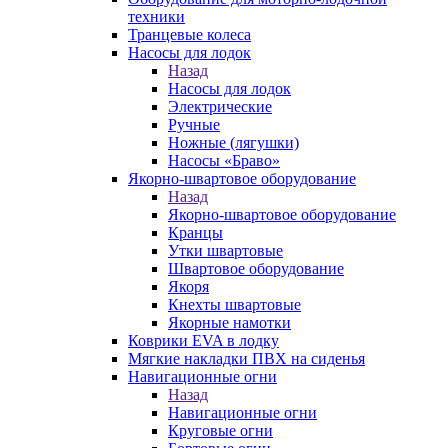
техники
Транцевые колеса
Насосы для лодок
Назад
Насосы для лодок
Электрические
Ручные
Ножные (лягушки)
Насосы «Браво»
Якорно-швартовое оборудование
Назад
Якорно-швартовое оборудование
Кранцы
Утки швартовые
Швартовое оборудование
Якоря
Кнехты швартовые
Якорные намотки
Коврики EVA в лодку
Мягкие накладки ПВХ на сиденья
Навигационные огни
Назад
Навигационные огни
Круговые огни