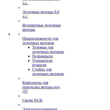
л.с.
Лодочные моторы 9.9
л.с.
Водометные лодочные
моторы
Принадлежности для
лодочных моторов
Тележки для
лодочных моторов
Гидрокрыло
Удлинители
румпеля
Стойки для
лодочных моторов
Комплекты для
переделки мотора под
ДУ
Свечи NGK
Электроподъемники