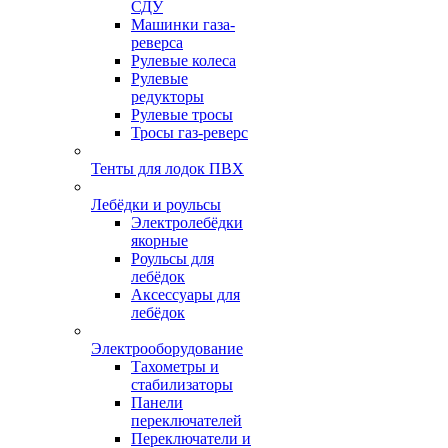
СДУ
Машинки газа-
реверса
Рулевые колеса
Рулевые
редукторы
Рулевые тросы
Тросы газ-реверс
Тенты для лодок ПВХ
Лебёдки и роульсы
Электролебёдки
якорные
Роульсы для
лебёдок
Аксессуары для
лебёдок
Электрооборудование
Тахометры и
стабилизаторы
Панели
переключателей
Переключатели и