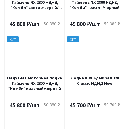
Таймень NX 2800 НДНД
Таймень NX 2800 НДНД
"Комби" светло-серый/
"Комби" графит/черный
графит
45 800
₽
/шт
45 800
₽
/шт
50 380
₽
50 380
₽
ХИТ
ХИТ
Надувная моторная лодка
Лодка ПВХ Адмирал 320
Таймень NX 2800 НДНД
Classic НДНД New
"Комби" красный/черный
45 800
₽
/шт
45 700
₽
/шт
50 380
₽
50 700
₽