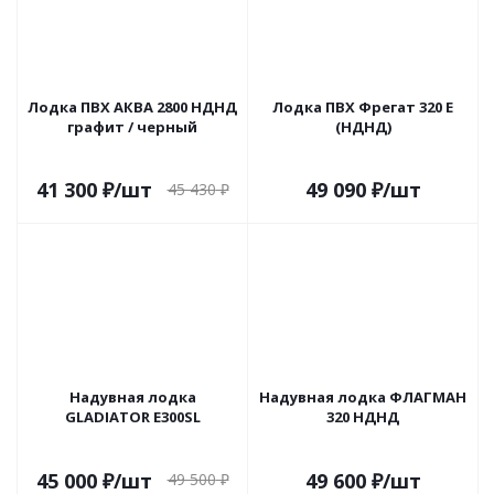
Лодка ПВХ АКВА 2800 НДНД
Лодка ПВХ Фрегат 320 Е
графит / черный
(НДНД)
41 300
₽
/шт
49 090
₽
/шт
45 430
₽
Надувная лодка
Надувная лодка ФЛАГМАН
GLADIATOR E300SL
320 НДНД
45 000
₽
/шт
49 600
₽
/шт
49 500
₽