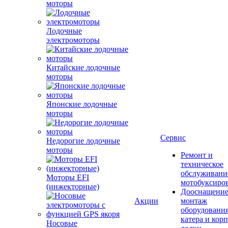
моторы
Лодочные
электромоторы
Китайские лодочные
моторы
Японские лодочные
моторы
Сервис
Недорогие лодочные
моторы
Ремонт и
техническое
обслуживани
Моторы EFI
мотобуксиро
(инжекторные)
Дооснащение
Акции
монтаж
оборудования
катера и кор
Носовые