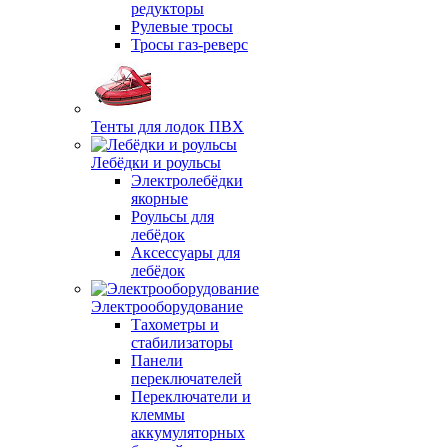
редукторы
Рулевые тросы
Тросы газ-реверс
Тенты для лодок ПВХ
Лебёдки и роульсы
Электролебёдки
якорные
Роульсы для
лебёдок
Аксессуары для
лебёдок
Электрооборудование
Тахометры и
стабилизаторы
Панели
переключателей
Переключатели и
клеммы
аккумуляторных