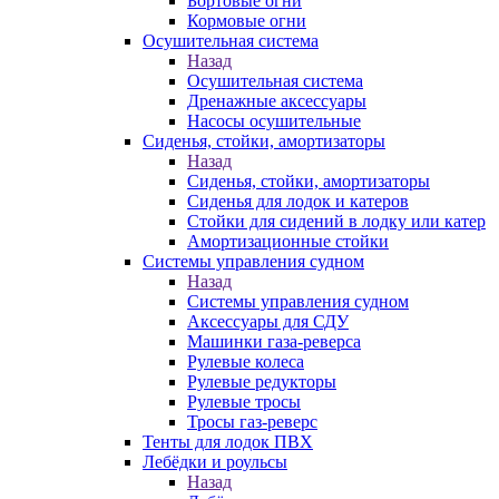
Бортовые огни
Кормовые огни
Осушительная система
Назад
Осушительная система
Дренажные аксессуары
Насосы осушительные
Сиденья, стойки, амортизаторы
Назад
Сиденья, стойки, амортизаторы
Сиденья для лодок и катеров
Стойки для сидений в лодку или катер
Амортизационные стойки
Системы управления судном
Назад
Системы управления судном
Аксессуары для СДУ
Машинки газа-реверса
Рулевые колеса
Рулевые редукторы
Рулевые тросы
Тросы газ-реверс
Тенты для лодок ПВХ
Лебёдки и роульсы
Назад