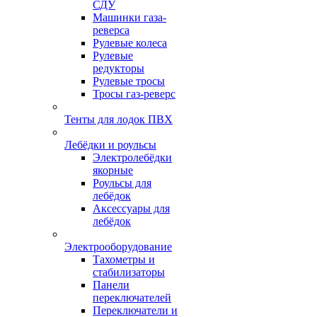
СДУ
Машинки газа-
реверса
Рулевые колеса
Рулевые
редукторы
Рулевые тросы
Тросы газ-реверс
Тенты для лодок ПВХ
Лебёдки и роульсы
Электролебёдки
якорные
Роульсы для
лебёдок
Аксессуары для
лебёдок
Электрооборудование
Тахометры и
стабилизаторы
Панели
переключателей
Переключатели и