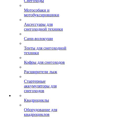
Снегоходы
Мотособаки и
мотобуксировщики
Аксессуары для
снегоходной техники
Сани-волокуши
Тенты для снегоходной
техники
Кофры для снегоходов
Расширители лыж
Стартерные
аккумуляторы для
снегоходов
Квадроциклы
Оборудование для
квадроциклов