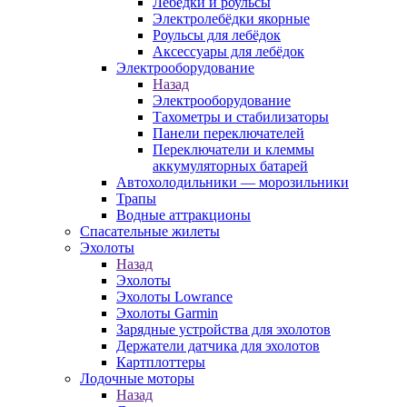
Лебёдки и роульсы
Электролебёдки якорные
Роульсы для лебёдок
Аксессуары для лебёдок
Электрооборудование
Назад
Электрооборудование
Тахометры и стабилизаторы
Панели переключателей
Переключатели и клеммы
аккумуляторных батарей
Автохолодильники — морозильники
Трапы
Водные аттракционы
Спасательные жилеты
Эхолоты
Назад
Эхолоты
Эхолоты Lowrance
Эхолоты Garmin
Зарядные устройства для эхолотов
Держатели датчика для эхолотов
Картплоттеры
Лодочные моторы
Назад