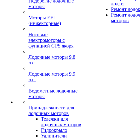
Недорогие лодочные
лодки
моторы
Ремонт лодо
Ремонт лодо
Моторы EFI
моторов
(инжекторные)
Носовые
электромоторы с
функцией GPS якоря
Лодочные моторы 9.8
л.с.
Лодочные моторы 9.9
л.с.
Водометные лодочные
моторы
Принадлежности для
лодочных моторов
Тележки для
лодочных моторов
Гидрокрыло
Удлинители