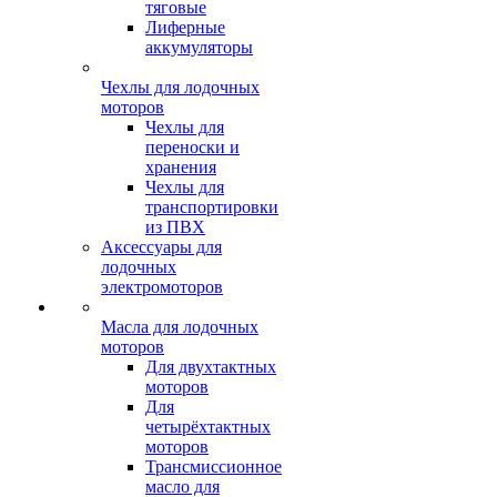
тяговые
Лиферные
аккумуляторы
Чехлы для лодочных
моторов
Чехлы для
переноски и
хранения
Чехлы для
транспортировки
из ПВХ
Аксессуары для
лодочных
электромоторов
Масла для лодочных
моторов
Для двухтактных
моторов
Для
четырёхтактных
моторов
Трансмиссионное
масло для