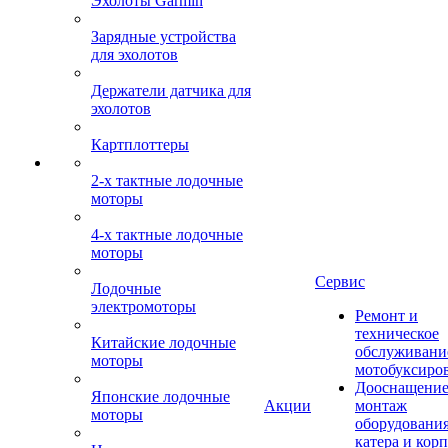
Эхолоты Garmin
Зарядные устройства
для эхолотов
Держатели датчика для
эхолотов
Картплоттеры
2-х тактные лодочные
моторы
4-х тактные лодочные
моторы
Сервис
Лодочные
электромоторы
Ремонт и
техническое
Китайские лодочные
обслуживани
моторы
мотобуксиро
Дооснащение
Японские лодочные
Акции
монтаж
моторы
оборудования
катера и кор