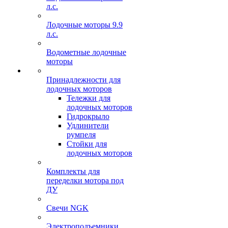
л.с.
Лодочные моторы 9.9
л.с.
Водометные лодочные
моторы
Принадлежности для
лодочных моторов
Тележки для
лодочных моторов
Гидрокрыло
Удлинители
румпеля
Стойки для
лодочных моторов
Комплекты для
переделки мотора под
ДУ
Свечи NGK
Электроподъемники