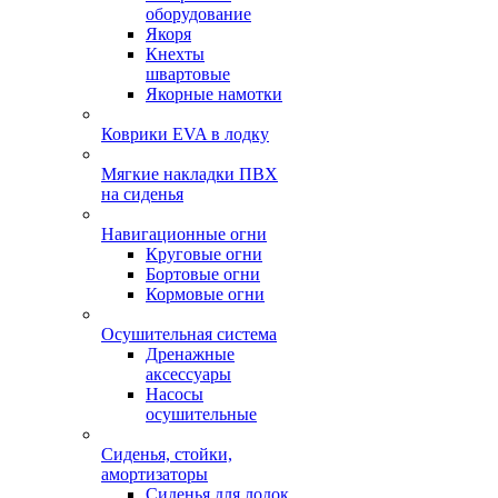
оборудование
Якоря
Кнехты
швартовые
Якорные намотки
Коврики EVA в лодку
Мягкие накладки ПВХ
на сиденья
Навигационные огни
Круговые огни
Бортовые огни
Кормовые огни
Осушительная система
Дренажные
аксессуары
Насосы
осушительные
Сиденья, стойки,
амортизаторы
Сиденья для лодок