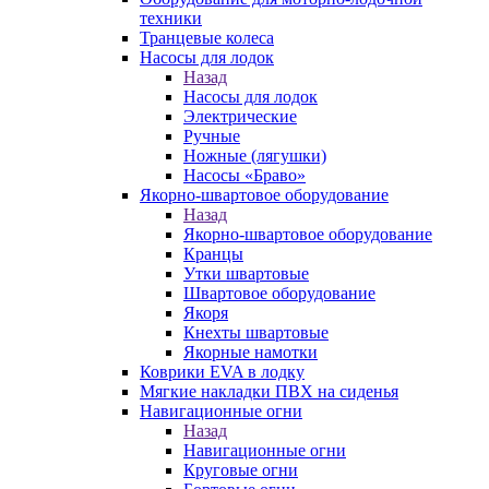
техники
Транцевые колеса
Насосы для лодок
Назад
Насосы для лодок
Электрические
Ручные
Ножные (лягушки)
Насосы «Браво»
Якорно-швартовое оборудование
Назад
Якорно-швартовое оборудование
Кранцы
Утки швартовые
Швартовое оборудование
Якоря
Кнехты швартовые
Якорные намотки
Коврики EVA в лодку
Мягкие накладки ПВХ на сиденья
Навигационные огни
Назад
Навигационные огни
Круговые огни