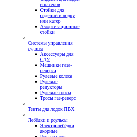
и катеров
Стойки для
сидений в лодку
или катер
Амортизационные
стойки
Системы управления
судном
Аксессуары для
СДУ
Машинки газа-
реверса
Рулевые колеса
Рулевые
редукторы
Рулевые тросы
Тросы газ-реверс
Тенты для лодок ПВХ
Лебёдки и роульсы
Электролебёдки
якорные
Роульсы для