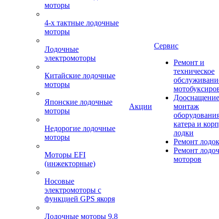
моторы
4-х тактные лодочные
моторы
Сервис
Лодочные
электромоторы
Ремонт и
техническое
Китайские лодочные
обслуживани
моторы
мотобуксиро
Дооснащение
Японские лодочные
Акции
монтаж
моторы
оборудования
катера и кор
Недорогие лодочные
лодки
моторы
Ремонт лодо
Ремонт лодо
Моторы EFI
моторов
(инжекторные)
Носовые
электромоторы с
функцией GPS якоря
Лодочные моторы 9.8