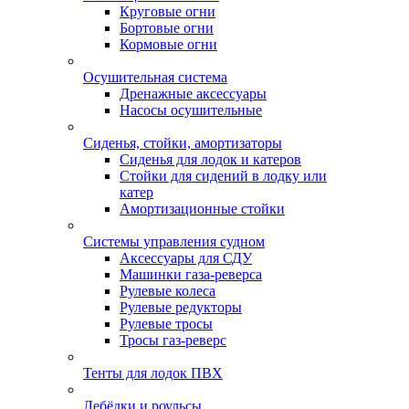
Круговые огни
Бортовые огни
Кормовые огни
Осушительная система
Дренажные аксессуары
Насосы осушительные
Сиденья, стойки, амортизаторы
Сиденья для лодок и катеров
Стойки для сидений в лодку или
катер
Амортизационные стойки
Системы управления судном
Аксессуары для СДУ
Машинки газа-реверса
Рулевые колеса
Рулевые редукторы
Рулевые тросы
Тросы газ-реверс
Тенты для лодок ПВХ
Лебёдки и роульсы