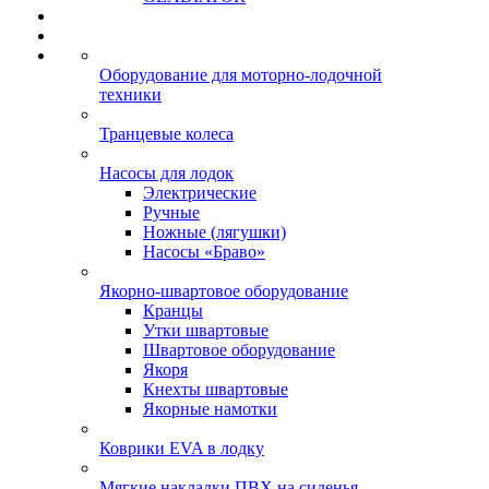
Оборудование для моторно-лодочной
техники
Транцевые колеса
Насосы для лодок
Электрические
Ручные
Ножные (лягушки)
Насосы «Браво»
Якорно-швартовое оборудование
Кранцы
Утки швартовые
Швартовое оборудование
Якоря
Кнехты швартовые
Якорные намотки
Коврики EVA в лодку
Мягкие накладки ПВХ на сиденья