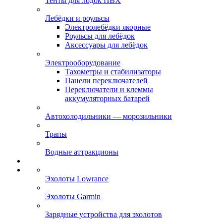
Тенты для лодок ПВХ
Лебёдки и роульсы
Электролебёдки якорные
Роульсы для лебёдок
Аксессуары для лебёдок
Электрооборудование
Тахометры и стабилизаторы
Панели переключателей
Переключатели и клеммы
аккумуляторных батарей
Автохолодильники — морозильники
Трапы
Водные аттракционы
Эхолоты Lowrance
Эхолоты Garmin
Зарядные устройства для эхолотов