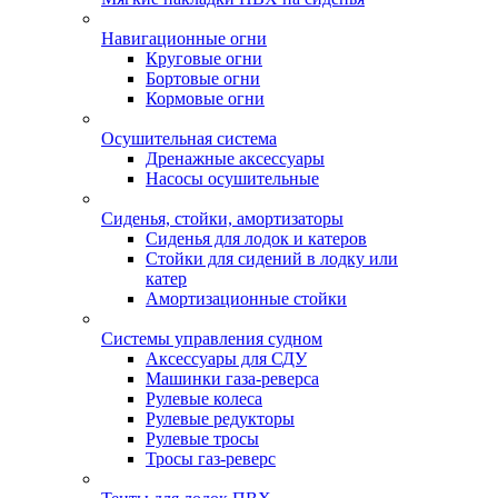
Навигационные огни
Круговые огни
Бортовые огни
Кормовые огни
Осушительная система
Дренажные аксессуары
Насосы осушительные
Сиденья, стойки, амортизаторы
Сиденья для лодок и катеров
Стойки для сидений в лодку или
катер
Амортизационные стойки
Системы управления судном
Аксессуары для СДУ
Машинки газа-реверса
Рулевые колеса
Рулевые редукторы
Рулевые тросы
Тросы газ-реверс