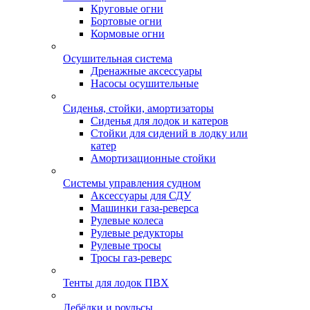
Круговые огни
Бортовые огни
Кормовые огни
Осушительная система
Дренажные аксессуары
Насосы осушительные
Сиденья, стойки, амортизаторы
Сиденья для лодок и катеров
Стойки для сидений в лодку или
катер
Амортизационные стойки
Системы управления судном
Аксессуары для СДУ
Машинки газа-реверса
Рулевые колеса
Рулевые редукторы
Рулевые тросы
Тросы газ-реверс
Тенты для лодок ПВХ
Лебёдки и роульсы