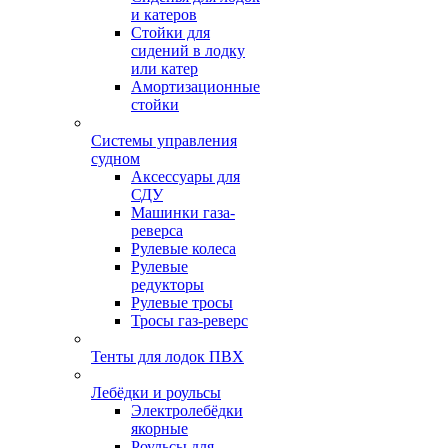
и катеров
Стойки для
сидений в лодку
или катер
Амортизационные
стойки
Системы управления
судном
Аксессуары для
СДУ
Машинки газа-
реверса
Рулевые колеса
Рулевые
редукторы
Рулевые тросы
Тросы газ-реверс
Тенты для лодок ПВХ
Лебёдки и роульсы
Электролебёдки
якорные
Роульсы для