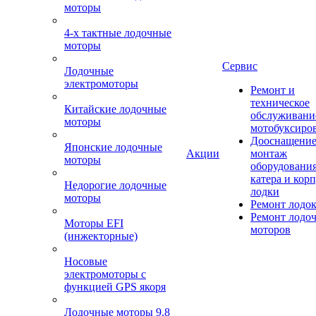
моторы
4-х тактные лодочные
моторы
Сервис
Лодочные
электромоторы
Ремонт и
техническое
Китайские лодочные
обслуживани
моторы
мотобуксиро
Дооснащение
Японские лодочные
Акции
монтаж
моторы
оборудования
катера и кор
Недорогие лодочные
лодки
моторы
Ремонт лодо
Ремонт лодо
Моторы EFI
моторов
(инжекторные)
Носовые
электромоторы с
функцией GPS якоря
Лодочные моторы 9.8