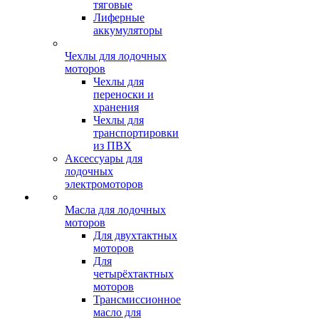
тяговые
Лиферные
аккумуляторы
Чехлы для лодочных
моторов
Чехлы для
переноски и
хранения
Чехлы для
транспортировки
из ПВХ
Аксессуары для
лодочных
электромоторов
Масла для лодочных
моторов
Для двухтактных
моторов
Для
четырёхтактных
моторов
Трансмиссионное
масло для