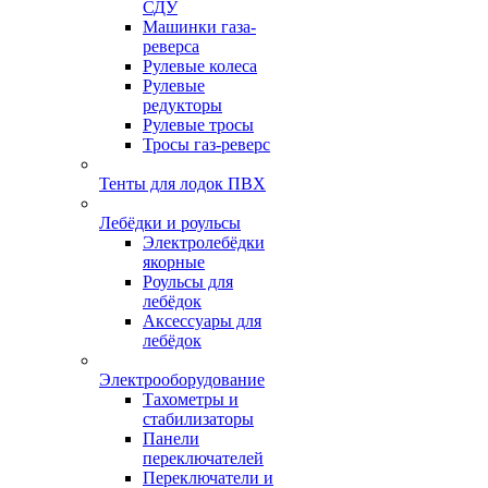
СДУ
Машинки газа-
реверса
Рулевые колеса
Рулевые
редукторы
Рулевые тросы
Тросы газ-реверс
Тенты для лодок ПВХ
Лебёдки и роульсы
Электролебёдки
якорные
Роульсы для
лебёдок
Аксессуары для
лебёдок
Электрооборудование
Тахометры и
стабилизаторы
Панели
переключателей
Переключатели и