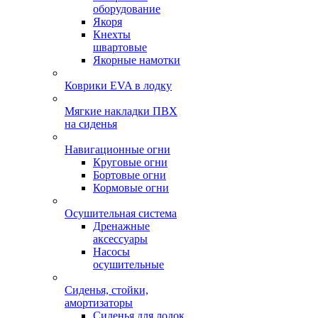
оборудование
Якоря
Кнехты
швартовые
Якорные намотки
Коврики EVA в лодку
Мягкие накладки ПВХ
на сиденья
Навигационные огни
Круговые огни
Бортовые огни
Кормовые огни
Осушительная система
Дренажные
аксессуары
Насосы
осушительные
Сиденья, стойки,
амортизаторы
Сиденья для лодок