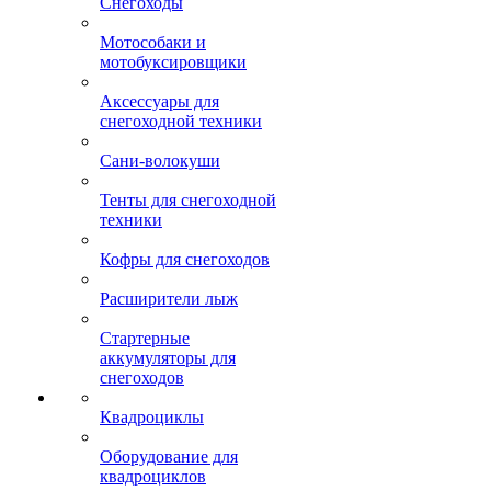
Снегоходы
Мотособаки и
мотобуксировщики
Аксессуары для
снегоходной техники
Сани-волокуши
Тенты для снегоходной
техники
Кофры для снегоходов
Расширители лыж
Стартерные
аккумуляторы для
снегоходов
Квадроциклы
Оборудование для
квадроциклов