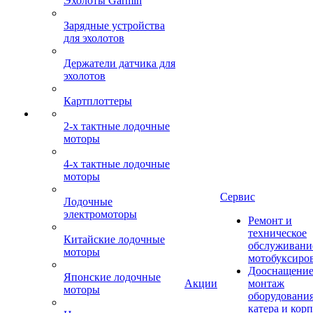
Эхолоты Garmin
Зарядные устройства
для эхолотов
Держатели датчика для
эхолотов
Картплоттеры
2-х тактные лодочные
моторы
4-х тактные лодочные
моторы
Сервис
Лодочные
электромоторы
Ремонт и
техническое
Китайские лодочные
обслуживани
моторы
мотобуксиро
Дооснащение
Японские лодочные
Акции
монтаж
моторы
оборудования
катера и кор