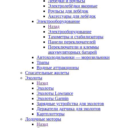
Лебёдки и роульсы
Электролебёдки якорные
Роульсы для лебёдок
Аксессуары для лебёдок
Электрооборудование
Назад
Электрооборудование
Тахометры и стабилизаторы
Панели переключателей
Переключатели и клеммы
аккумуляторных батарей
Автохолодильники — морозильники
Трапы
Водные аттракционы
Спасательные жилеты
Эхолоты
Назад
Эхолоты
Эхолоты Lowrance
Эхолоты Garmin
Зарядные устройства для эхолотов
Держатели датчика для эхолотов
Картплоттеры
Лодочные моторы
Назад