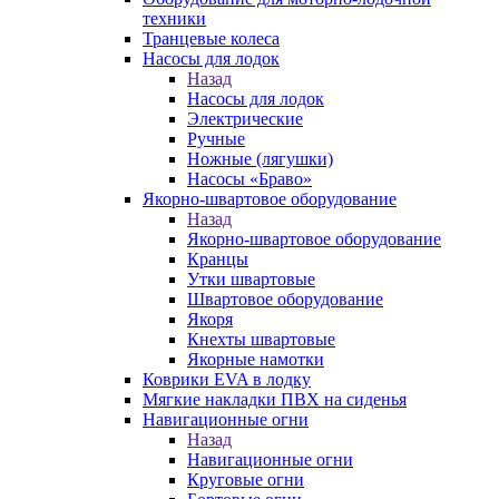
техники
Транцевые колеса
Насосы для лодок
Назад
Насосы для лодок
Электрические
Ручные
Ножные (лягушки)
Насосы «Браво»
Якорно-швартовое оборудование
Назад
Якорно-швартовое оборудование
Кранцы
Утки швартовые
Швартовое оборудование
Якоря
Кнехты швартовые
Якорные намотки
Коврики EVA в лодку
Мягкие накладки ПВХ на сиденья
Навигационные огни
Назад
Навигационные огни
Круговые огни