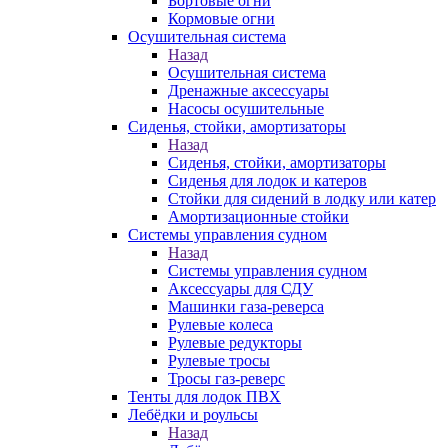
Бортовые огни
Кормовые огни
Осушительная система
Назад
Осушительная система
Дренажные аксессуары
Насосы осушительные
Сиденья, стойки, амортизаторы
Назад
Сиденья, стойки, амортизаторы
Сиденья для лодок и катеров
Стойки для сидений в лодку или катер
Амортизационные стойки
Системы управления судном
Назад
Системы управления судном
Аксессуары для СДУ
Машинки газа-реверса
Рулевые колеса
Рулевые редукторы
Рулевые тросы
Тросы газ-реверс
Тенты для лодок ПВХ
Лебёдки и роульсы
Назад