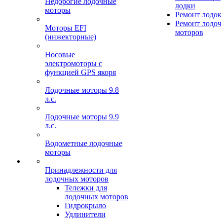
Недорогие лодочные
лодки
моторы
Ремонт лодо
Ремонт лодо
Моторы EFI
моторов
(инжекторные)
Носовые
электромоторы с
функцией GPS якоря
Лодочные моторы 9.8
л.с.
Лодочные моторы 9.9
л.с.
Водометные лодочные
моторы
Принадлежности для
лодочных моторов
Тележки для
лодочных моторов
Гидрокрыло
Удлинители