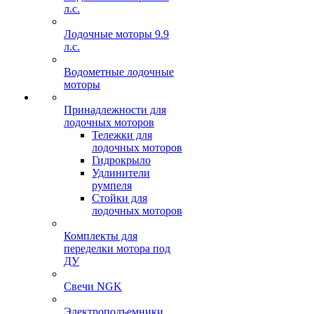
л.с.
Лодочные моторы 9.9
л.с.
Водометные лодочные
моторы
Принадлежности для
лодочных моторов
Тележки для
лодочных моторов
Гидрокрыло
Удлинители
румпеля
Стойки для
лодочных моторов
Комплекты для
переделки мотора под
ДУ
Свечи NGK
Электроподъемники