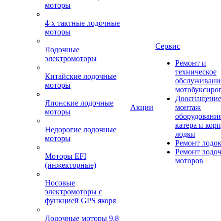
моторы
4-х тактные лодочные
моторы
Сервис
Лодочные
электромоторы
Ремонт и
техническое
Китайские лодочные
обслуживани
моторы
мотобуксиро
Дооснащение
Японские лодочные
Акции
монтаж
моторы
оборудования
катера и кор
Недорогие лодочные
лодки
моторы
Ремонт лодо
Ремонт лодо
Моторы EFI
моторов
(инжекторные)
Носовые
электромоторы с
функцией GPS якоря
Лодочные моторы 9.8