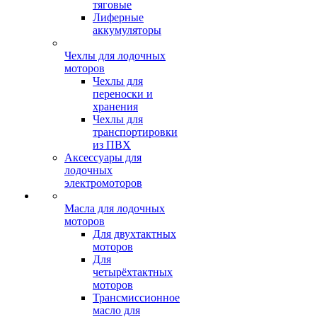
тяговые
Лиферные
аккумуляторы
Чехлы для лодочных
моторов
Чехлы для
переноски и
хранения
Чехлы для
транспортировки
из ПВХ
Аксессуары для
лодочных
электромоторов
Масла для лодочных
моторов
Для двухтактных
моторов
Для
четырёхтактных
моторов
Трансмиссионное
масло для