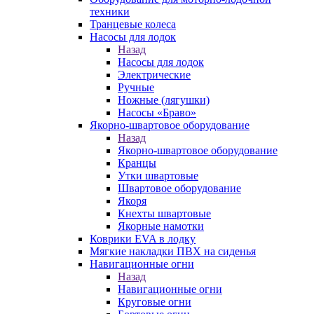
техники
Транцевые колеса
Насосы для лодок
Назад
Насосы для лодок
Электрические
Ручные
Ножные (лягушки)
Насосы «Браво»
Якорно-швартовое оборудование
Назад
Якорно-швартовое оборудование
Кранцы
Утки швартовые
Швартовое оборудование
Якоря
Кнехты швартовые
Якорные намотки
Коврики EVA в лодку
Мягкие накладки ПВХ на сиденья
Навигационные огни
Назад
Навигационные огни
Круговые огни