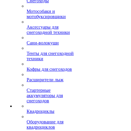
Снегоходы
Мотособаки и
мотобуксировщики
Аксессуары для
снегоходной техники
Сани-волокуши
Тенты для снегоходной
техники
Кофры для снегоходов
Расширители лыж
Стартерные
аккумуляторы для
снегоходов
Квадроциклы
Оборудование для
квадроциклов