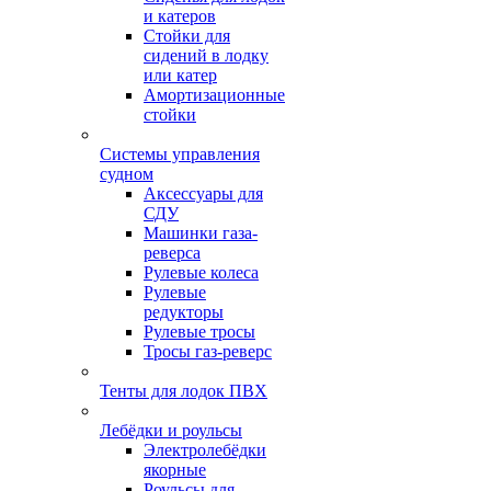
и катеров
Стойки для
сидений в лодку
или катер
Амортизационные
стойки
Системы управления
судном
Аксессуары для
СДУ
Машинки газа-
реверса
Рулевые колеса
Рулевые
редукторы
Рулевые тросы
Тросы газ-реверс
Тенты для лодок ПВХ
Лебёдки и роульсы
Электролебёдки
якорные
Роульсы для