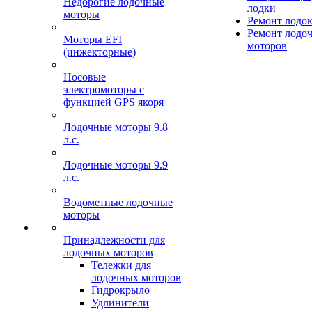
Недорогие лодочные
лодки
моторы
Ремонт лодо
Ремонт лодо
Моторы EFI
моторов
(инжекторные)
Носовые
электромоторы с
функцией GPS якоря
Лодочные моторы 9.8
л.с.
Лодочные моторы 9.9
л.с.
Водометные лодочные
моторы
Принадлежности для
лодочных моторов
Тележки для
лодочных моторов
Гидрокрыло
Удлинители