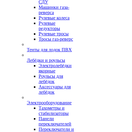
СДУ
Машинки газа-
реверса
Рулевые колеса
Рулевые
редукторы
Рулевые тросы
Тросы газ-реверс
Тенты для лодок ПВХ
Лебёдки и роульсы
Электролебёдки
якорные
Роульсы для
лебёдок
Аксессуары для
лебёдок
Электрооборудование
Тахометры и
стабилизаторы
Панели
переключателей
Переключатели и