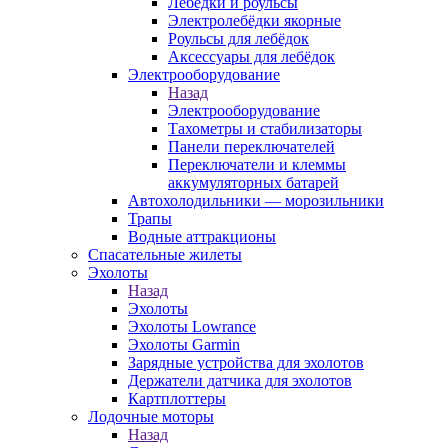
Лебёдки и роульсы
Электролебёдки якорные
Роульсы для лебёдок
Аксессуары для лебёдок
Электрооборудование
Назад
Электрооборудование
Тахометры и стабилизаторы
Панели переключателей
Переключатели и клеммы
аккумуляторных батарей
Автохолодильники — морозильники
Трапы
Водные аттракционы
Спасательные жилеты
Эхолоты
Назад
Эхолоты
Эхолоты Lowrance
Эхолоты Garmin
Зарядные устройства для эхолотов
Держатели датчика для эхолотов
Картплоттеры
Лодочные моторы
Назад