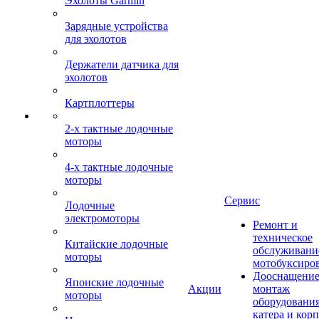
Эхолоты Garmin
Зарядные устройства
для эхолотов
Держатели датчика для
эхолотов
Картплоттеры
2-х тактные лодочные
моторы
4-х тактные лодочные
моторы
Сервис
Лодочные
электромоторы
Ремонт и
техническое
Китайские лодочные
обслуживани
моторы
мотобуксиро
Дооснащение
Японские лодочные
Акции
монтаж
моторы
оборудования
катера и кор