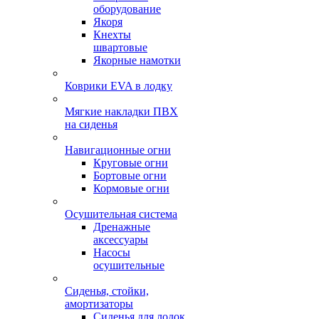
оборудование
Якоря
Кнехты
швартовые
Якорные намотки
Коврики EVA в лодку
Мягкие накладки ПВХ
на сиденья
Навигационные огни
Круговые огни
Бортовые огни
Кормовые огни
Осушительная система
Дренажные
аксессуары
Насосы
осушительные
Сиденья, стойки,
амортизаторы
Сиденья для лодок