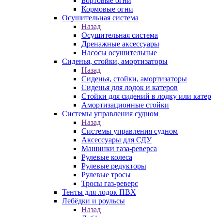
Бортовые огни
Кормовые огни
Осушительная система
Назад
Осушительная система
Дренажные аксессуары
Насосы осушительные
Сиденья, стойки, амортизаторы
Назад
Сиденья, стойки, амортизаторы
Сиденья для лодок и катеров
Стойки для сидений в лодку или катер
Амортизационные стойки
Системы управления судном
Назад
Системы управления судном
Аксессуары для СДУ
Машинки газа-реверса
Рулевые колеса
Рулевые редукторы
Рулевые тросы
Тросы газ-реверс
Тенты для лодок ПВХ
Лебёдки и роульсы
Назад