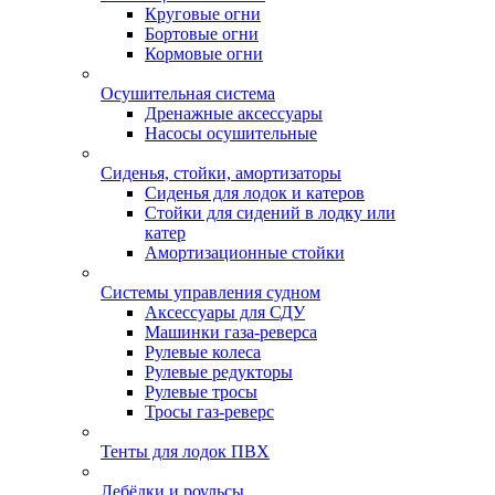
Круговые огни
Бортовые огни
Кормовые огни
Осушительная система
Дренажные аксессуары
Насосы осушительные
Сиденья, стойки, амортизаторы
Сиденья для лодок и катеров
Стойки для сидений в лодку или
катер
Амортизационные стойки
Системы управления судном
Аксессуары для СДУ
Машинки газа-реверса
Рулевые колеса
Рулевые редукторы
Рулевые тросы
Тросы газ-реверс
Тенты для лодок ПВХ
Лебёдки и роульсы