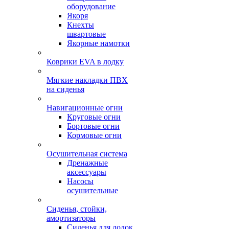
оборудование
Якоря
Кнехты
швартовые
Якорные намотки
Коврики EVA в лодку
Мягкие накладки ПВХ
на сиденья
Навигационные огни
Круговые огни
Бортовые огни
Кормовые огни
Осушительная система
Дренажные
аксессуары
Насосы
осушительные
Сиденья, стойки,
амортизаторы
Сиденья для лодок