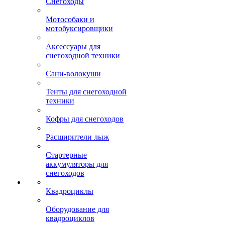
Снегоходы
Мотособаки и
мотобуксировщики
Аксессуары для
снегоходной техники
Сани-волокуши
Тенты для снегоходной
техники
Кофры для снегоходов
Расширители лыж
Стартерные
аккумуляторы для
снегоходов
Квадроциклы
Оборудование для
квадроциклов