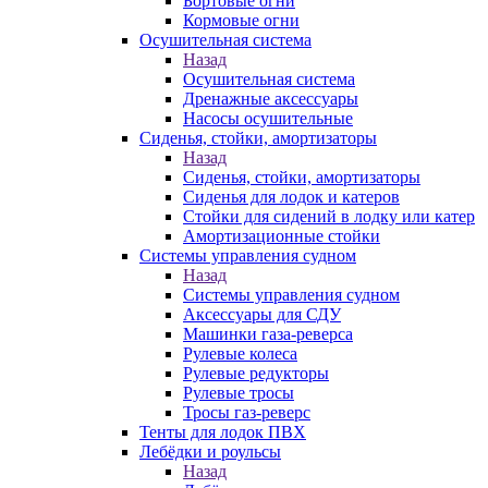
Бортовые огни
Кормовые огни
Осушительная система
Назад
Осушительная система
Дренажные аксессуары
Насосы осушительные
Сиденья, стойки, амортизаторы
Назад
Сиденья, стойки, амортизаторы
Сиденья для лодок и катеров
Стойки для сидений в лодку или катер
Амортизационные стойки
Системы управления судном
Назад
Системы управления судном
Аксессуары для СДУ
Машинки газа-реверса
Рулевые колеса
Рулевые редукторы
Рулевые тросы
Тросы газ-реверс
Тенты для лодок ПВХ
Лебёдки и роульсы
Назад