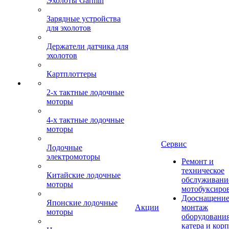
Эхолоты Garmin
Зарядные устройства
для эхолотов
Держатели датчика для
эхолотов
Картплоттеры
2-х тактные лодочные
моторы
4-х тактные лодочные
моторы
Сервис
Лодочные
электромоторы
Ремонт и
техническое
Китайские лодочные
обслуживани
моторы
мотобуксиро
Дооснащение
Японские лодочные
Акции
монтаж
моторы
оборудования
катера и кор