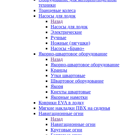
техники
Транцевые колеса
Насосы для лодок
Назад
Насосы для лодок
Электрические
Ручные
Ножные (лягушки)
Насосы «Браво»
Якорно-швартовое оборудование
Назад
Якорно-швартовое оборудование
Кранцы
Утки швартовые
Швартовое оборудование
Якоря
Кнехты швартовые
Якорные намотки
Коврики EVA в лодку
Мягкие накладки ПВХ на сиденья
Навигационные огни
Назад
Навигационные огни
Круговые огни