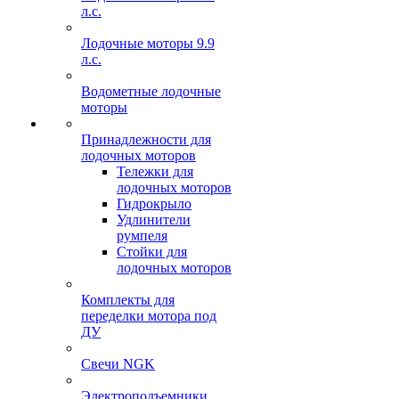
л.с.
Лодочные моторы 9.9
л.с.
Водометные лодочные
моторы
Принадлежности для
лодочных моторов
Тележки для
лодочных моторов
Гидрокрыло
Удлинители
румпеля
Стойки для
лодочных моторов
Комплекты для
переделки мотора под
ДУ
Свечи NGK
Электроподъемники