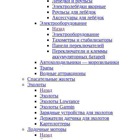
Лебёдки и роульсы
Электролебёдки якорные
Роульсы для лебёдок
Аксессуары для лебёдок
Электрооборудование
Назад
Электрооборудование
Тахометры и стабилизаторы
Панели переключателей
Переключатели и клеммы
аккумуляторных батарей
Автохолодильники — морозильники
Трапы
Водные аттракционы
Спасательные жилеты
Эхолоты
Назад
Эхолоты
Эхолоты Lowrance
Эхолоты Garmin
Зарядные устройства для эхолотов
Держатели датчика для эхолотов
Картплоттеры
Лодочные моторы
Назад