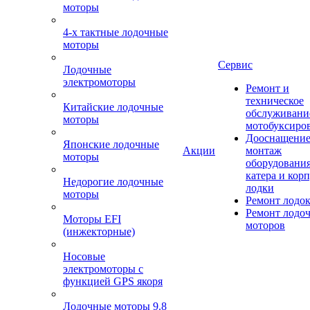
моторы
4-х тактные лодочные
моторы
Сервис
Лодочные
электромоторы
Ремонт и
техническое
Китайские лодочные
обслуживани
моторы
мотобуксиро
Дооснащение
Японские лодочные
Акции
монтаж
моторы
оборудования
катера и кор
Недорогие лодочные
лодки
моторы
Ремонт лодо
Ремонт лодо
Моторы EFI
моторов
(инжекторные)
Носовые
электромоторы с
функцией GPS якоря
Лодочные моторы 9.8