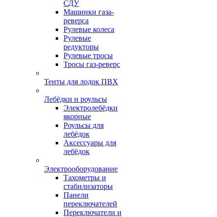
СДУ
Машинки газа-
реверса
Рулевые колеса
Рулевые
редукторы
Рулевые тросы
Тросы газ-реверс
Тенты для лодок ПВХ
Лебёдки и роульсы
Электролебёдки
якорные
Роульсы для
лебёдок
Аксессуары для
лебёдок
Электрооборудование
Тахометры и
стабилизаторы
Панели
переключателей
Переключатели и