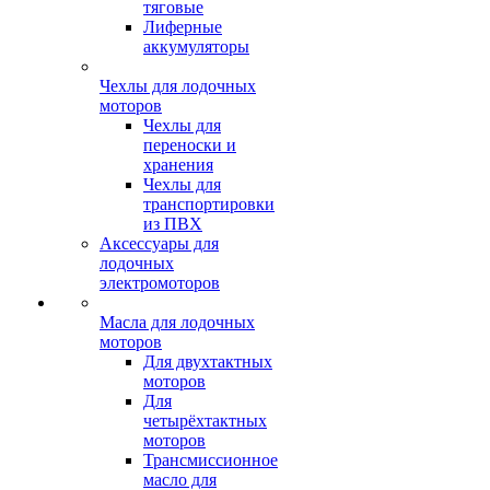
тяговые
Лиферные
аккумуляторы
Чехлы для лодочных
моторов
Чехлы для
переноски и
хранения
Чехлы для
транспортировки
из ПВХ
Аксессуары для
лодочных
электромоторов
Масла для лодочных
моторов
Для двухтактных
моторов
Для
четырёхтактных
моторов
Трансмиссионное
масло для