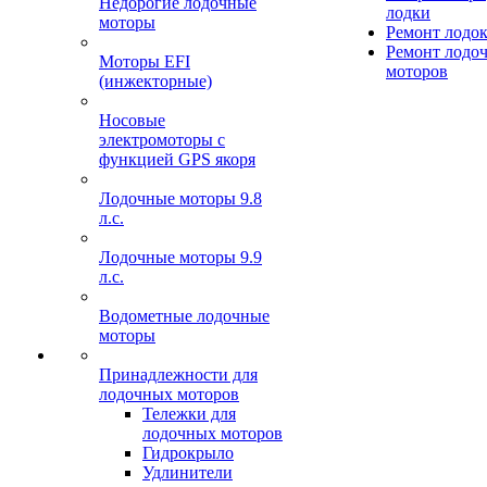
Недорогие лодочные
лодки
моторы
Ремонт лодо
Ремонт лодо
Моторы EFI
моторов
(инжекторные)
Носовые
электромоторы с
функцией GPS якоря
Лодочные моторы 9.8
л.с.
Лодочные моторы 9.9
л.с.
Водометные лодочные
моторы
Принадлежности для
лодочных моторов
Тележки для
лодочных моторов
Гидрокрыло
Удлинители