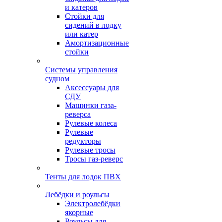
и катеров
Стойки для
сидений в лодку
или катер
Амортизационные
стойки
Системы управления
судном
Аксессуары для
СДУ
Машинки газа-
реверса
Рулевые колеса
Рулевые
редукторы
Рулевые тросы
Тросы газ-реверс
Тенты для лодок ПВХ
Лебёдки и роульсы
Электролебёдки
якорные
Роульсы для