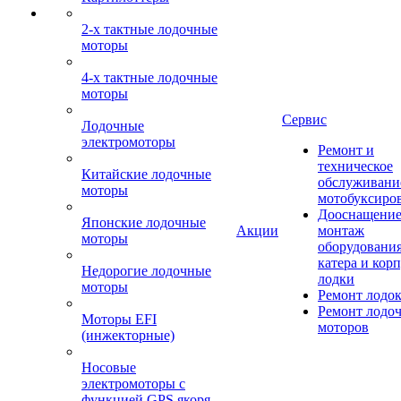
2-х тактные лодочные
моторы
4-х тактные лодочные
моторы
Сервис
Лодочные
электромоторы
Ремонт и
техническое
Китайские лодочные
обслуживани
моторы
мотобуксиро
Дооснащение
Японские лодочные
Акции
монтаж
моторы
оборудования
катера и кор
Недорогие лодочные
лодки
моторы
Ремонт лодо
Ремонт лодо
Моторы EFI
моторов
(инжекторные)
Носовые
электромоторы с
функцией GPS якоря