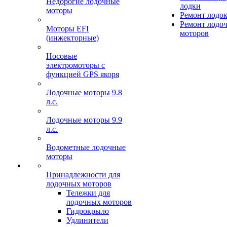
Недорогие лодочные
лодки
моторы
Ремонт лодо
Ремонт лодо
Моторы EFI
моторов
(инжекторные)
Носовые
электромоторы с
функцией GPS якоря
Лодочные моторы 9.8
л.с.
Лодочные моторы 9.9
л.с.
Водометные лодочные
моторы
Принадлежности для
лодочных моторов
Тележки для
лодочных моторов
Гидрокрыло
Удлинители