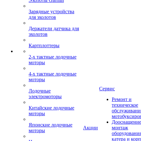
Эхолоты Garmin
Зарядные устройства
для эхолотов
Держатели датчика для
эхолотов
Картплоттеры
2-х тактные лодочные
моторы
4-х тактные лодочные
моторы
Сервис
Лодочные
электромоторы
Ремонт и
техническое
Китайские лодочные
обслуживани
моторы
мотобуксиро
Дооснащение
Японские лодочные
Акции
монтаж
моторы
оборудования
катера и кор