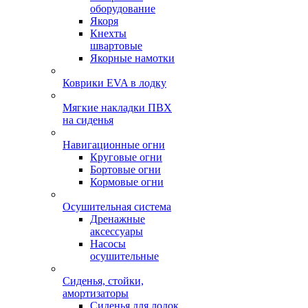
оборудование
Якоря
Кнехты
швартовые
Якорные намотки
Коврики EVA в лодку
Мягкие накладки ПВХ
на сиденья
Навигационные огни
Круговые огни
Бортовые огни
Кормовые огни
Осушительная система
Дренажные
аксессуары
Насосы
осушительные
Сиденья, стойки,
амортизаторы
Сиденья для лодок