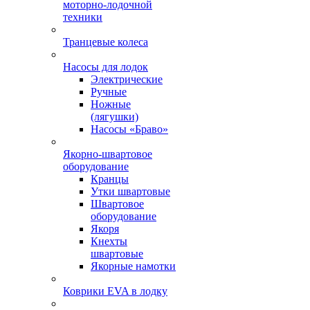
моторно-лодочной
техники
Транцевые колеса
Насосы для лодок
Электрические
Ручные
Ножные
(лягушки)
Насосы «Браво»
Якорно-швартовое
оборудование
Кранцы
Утки швартовые
Швартовое
оборудование
Якоря
Кнехты
швартовые
Якорные намотки
Коврики EVA в лодку