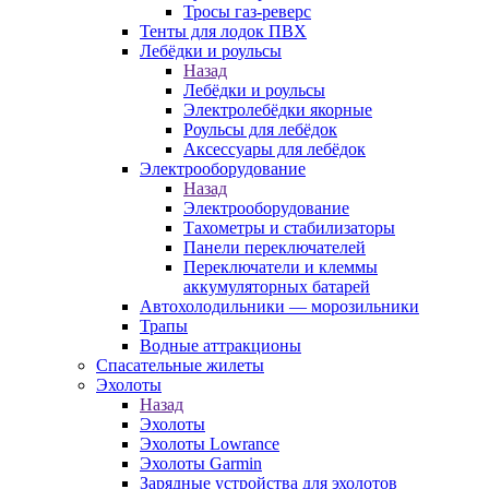
Тросы газ-реверс
Тенты для лодок ПВХ
Лебёдки и роульсы
Назад
Лебёдки и роульсы
Электролебёдки якорные
Роульсы для лебёдок
Аксессуары для лебёдок
Электрооборудование
Назад
Электрооборудование
Тахометры и стабилизаторы
Панели переключателей
Переключатели и клеммы
аккумуляторных батарей
Автохолодильники — морозильники
Трапы
Водные аттракционы
Спасательные жилеты
Эхолоты
Назад
Эхолоты
Эхолоты Lowrance
Эхолоты Garmin
Зарядные устройства для эхолотов