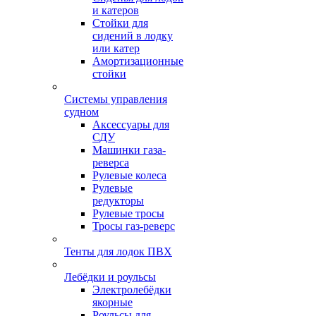
и катеров
Стойки для
сидений в лодку
или катер
Амортизационные
стойки
Системы управления
судном
Аксессуары для
СДУ
Машинки газа-
реверса
Рулевые колеса
Рулевые
редукторы
Рулевые тросы
Тросы газ-реверс
Тенты для лодок ПВХ
Лебёдки и роульсы
Электролебёдки
якорные
Роульсы для