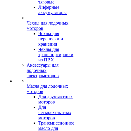
тяговые
Лиферные
аккумуляторы
Чехлы для лодочных
моторов
Чехлы для
переноски и
хранения
Чехлы для
транспортировки
из ПВХ
Аксессуары для
лодочных
электромоторов
Масла для лодочных
моторов
Для двухтактных
моторов
Для
четырёхтактных
моторов
Трансмиссионное
масло для