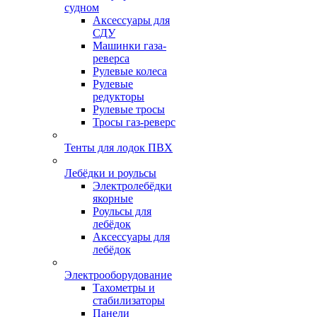
судном
Аксессуары для
СДУ
Машинки газа-
реверса
Рулевые колеса
Рулевые
редукторы
Рулевые тросы
Тросы газ-реверс
Тенты для лодок ПВХ
Лебёдки и роульсы
Электролебёдки
якорные
Роульсы для
лебёдок
Аксессуары для
лебёдок
Электрооборудование
Тахометры и
стабилизаторы
Панели