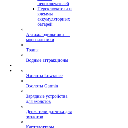
переключателей
Переключатели и
клеммы
аккумуляторных
батарей
Автохолодильники —
морозильники
Трапы
Водные аттракционы
Эхолоты Lowrance
Эхолоты Garmin
Зарядные устройства
для эхолотов
Держатели датчика для
эхолотов
Картплоттеры