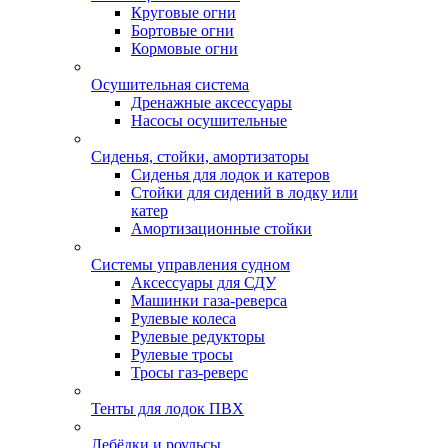
Круговые огни
Бортовые огни
Кормовые огни
Осушительная система
Дренажные аксессуары
Насосы осушительные
Сиденья, стойки, амортизаторы
Сиденья для лодок и катеров
Стойки для сидений в лодку или
катер
Амортизационные стойки
Системы управления судном
Аксессуары для СДУ
Машинки газа-реверса
Рулевые колеса
Рулевые редукторы
Рулевые тросы
Тросы газ-реверс
Тенты для лодок ПВХ
Лебёдки и роульсы