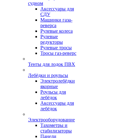
судном
Аксессуары для
СДУ
Машинки газа-
реверса
Рулевые колеса
Рулевые
редукторы
Рулевые тросы
Тросы газ-реверс
Тенты для лодок ПВХ
Лебёдки и роульсы
Электролебёдки
якорные
Роульсы для
лебёдок
Аксессуары для
лебёдок
Электрооборудование
Тахометры и
стабилизаторы
Панели