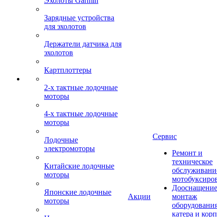
Эхолоты Garmin
Зарядные устройства
для эхолотов
Держатели датчика для
эхолотов
Картплоттеры
2-х тактные лодочные
моторы
4-х тактные лодочные
моторы
Сервис
Лодочные
электромоторы
Ремонт и
техническое
Китайские лодочные
обслуживани
моторы
мотобуксиро
Дооснащение
Японские лодочные
Акции
монтаж
моторы
оборудования
катера и кор