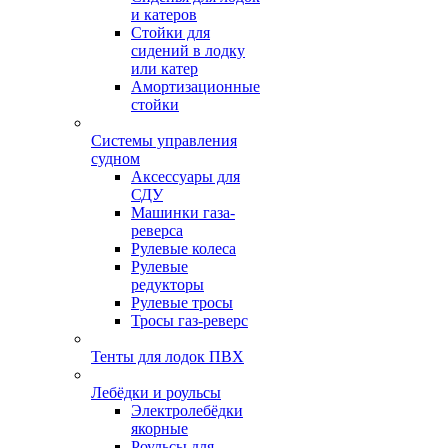
и катеров
Стойки для
сидений в лодку
или катер
Амортизационные
стойки
Системы управления
судном
Аксессуары для
СДУ
Машинки газа-
реверса
Рулевые колеса
Рулевые
редукторы
Рулевые тросы
Тросы газ-реверс
Тенты для лодок ПВХ
Лебёдки и роульсы
Электролебёдки
якорные
Роульсы для