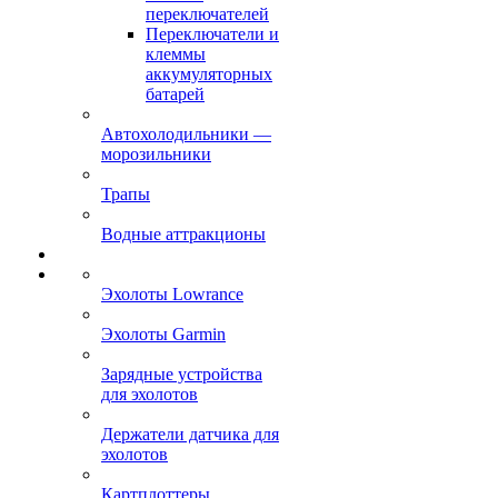
переключателей
Переключатели и
клеммы
аккумуляторных
батарей
Автохолодильники —
морозильники
Трапы
Водные аттракционы
Эхолоты Lowrance
Эхолоты Garmin
Зарядные устройства
для эхолотов
Держатели датчика для
эхолотов
Картплоттеры