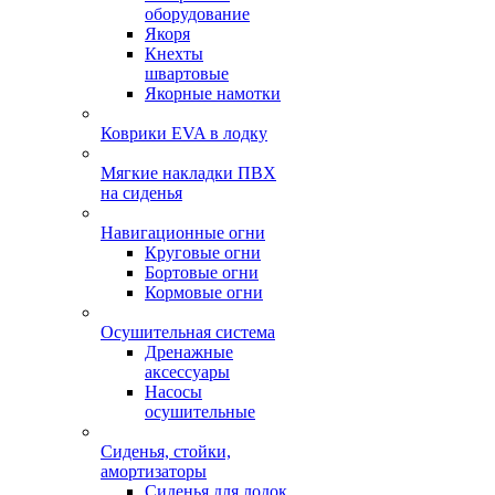
оборудование
Якоря
Кнехты
швартовые
Якорные намотки
Коврики EVA в лодку
Мягкие накладки ПВХ
на сиденья
Навигационные огни
Круговые огни
Бортовые огни
Кормовые огни
Осушительная система
Дренажные
аксессуары
Насосы
осушительные
Сиденья, стойки,
амортизаторы
Сиденья для лодок