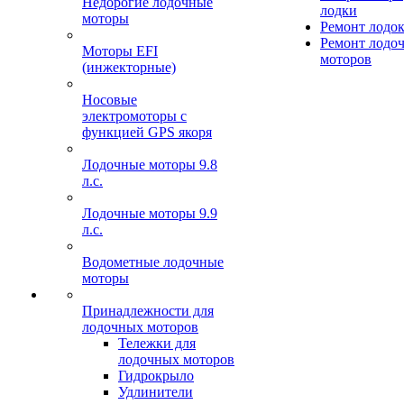
Недорогие лодочные
лодки
моторы
Ремонт лодо
Ремонт лодо
Моторы EFI
моторов
(инжекторные)
Носовые
электромоторы с
функцией GPS якоря
Лодочные моторы 9.8
л.с.
Лодочные моторы 9.9
л.с.
Водометные лодочные
моторы
Принадлежности для
лодочных моторов
Тележки для
лодочных моторов
Гидрокрыло
Удлинители