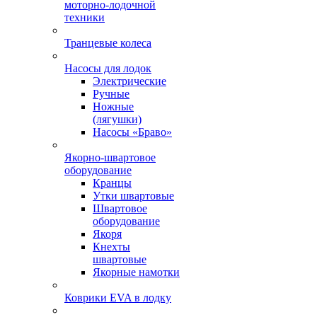
моторно-лодочной
техники
Транцевые колеса
Насосы для лодок
Электрические
Ручные
Ножные
(лягушки)
Насосы «Браво»
Якорно-швартовое
оборудование
Кранцы
Утки швартовые
Швартовое
оборудование
Якоря
Кнехты
швартовые
Якорные намотки
Коврики EVA в лодку