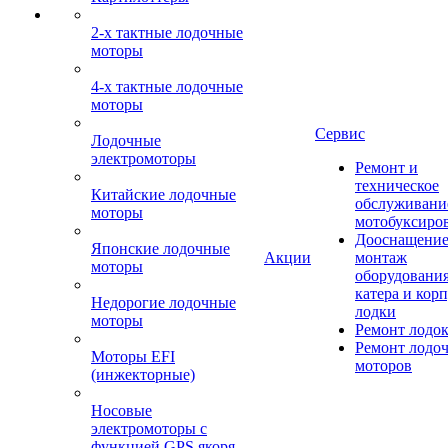
2-х тактные лодочные
моторы
4-х тактные лодочные
моторы
Сервис
Лодочные
электромоторы
Ремонт и
техническое
Китайские лодочные
обслуживани
моторы
мотобуксиро
Дооснащение
Японские лодочные
Акции
монтаж
моторы
оборудования
катера и кор
Недорогие лодочные
лодки
моторы
Ремонт лодо
Ремонт лодо
Моторы EFI
моторов
(инжекторные)
Носовые
электромоторы с
функцией GPS якоря