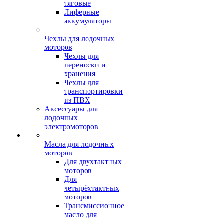
тяговые
Лиферные
аккумуляторы
Чехлы для лодочных
моторов
Чехлы для
переноски и
хранения
Чехлы для
транспортировки
из ПВХ
Аксессуары для
лодочных
электромоторов
Масла для лодочных
моторов
Для двухтактных
моторов
Для
четырёхтактных
моторов
Трансмиссионное
масло для