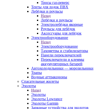
Тросы газ-реверс
Тенты для лодок ПВХ
Лебёдки и роульсы
Назад
Лебёдки и роульсы
Электролебёдки якорные
Роульсы для лебёдок
Аксессуары для лебёдок
Электрооборудование
Назад
Электрооборудование
Тахометры и стабилизаторы
Панели переключателей
Переключатели и клеммы
аккумуляторных батарей
Автохолодильники — морозильники
Трапы
Водные аттракционы
Спасательные жилеты
Эхолоты
Назад
Эхолоты
Эхолоты Lowrance
Эхолоты Garmin
Зарядные устройства для эхолотов