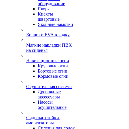
оборудование
Якоря
Кнехты
швартовые
Якорные намотки
Коврики EVA в лодку
Мягкие накладки ПВХ
на сиденья
Навигационные огни
Круговые огни
Бортовые огни
Кормовые огни
Осушительная система
Дренажные
аксессуары
Насосы
осушительные
Сиденья, стойки,
амортизаторы
Сиденья для лодок