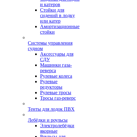
и катеров
Стойки для
сидений в лодку
или катер
Амортизационные
стойки
Системы управления
судном
Аксессуары для
СДУ
Машинки газа-
реверса
Рулевые колеса
Рулевые
редукторы
Рулевые тросы
Тросы газ-реверс
Тенты для лодок ПВХ
Лебёдки и роульсы
Электролебёдки
якорные
Роульсы для