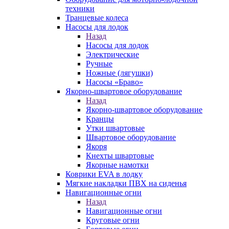
техники
Транцевые колеса
Насосы для лодок
Назад
Насосы для лодок
Электрические
Ручные
Ножные (лягушки)
Насосы «Браво»
Якорно-швартовое оборудование
Назад
Якорно-швартовое оборудование
Кранцы
Утки швартовые
Швартовое оборудование
Якоря
Кнехты швартовые
Якорные намотки
Коврики EVA в лодку
Мягкие накладки ПВХ на сиденья
Навигационные огни
Назад
Навигационные огни
Круговые огни