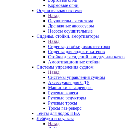
Бортовые огни
Кормовые огни
Осушительная система
Назад
Осушительная система
Дренажные аксессуары
Насосы осушительные
Сиденья, стойки, амортизаторы
Назад
Сиденья, стойки, амортизаторы
Сиденья для лодок и катеров
Стойки для сидений в лодку или катер
Амортизационные стойки
Системы управления судном
Назад
Системы управления судном
Аксессуары для СДУ
Машинки газа-реверса
Рулевые колеса
Рулевые редукторы
Рулевые тросы
Тросы газ-реверс
Тенты для лодок ПВХ
Лебёдки и роульсы
Назад