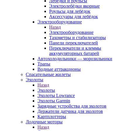
Лебёдки и роульсы
Электролебёдки якорные
Роульсы для лебёдок
Аксессуары для лебёдок
Электрооборудование
Назад
Электрооборудование
Тахометры и стабилизаторы
Панели переключателей
Переключатели и клеммы
аккумуляторных батарей
Автохолодильники — морозильники
Трапы
Водные аттракционы
Спасательные жилеты
Эхолоты
Назад
Эхолоты
Эхолоты Lowrance
Эхолоты Garmin
Зарядные устройства для эхолотов
Держатели датчика для эхолотов
Картплоттеры
Лодочные моторы
Назад