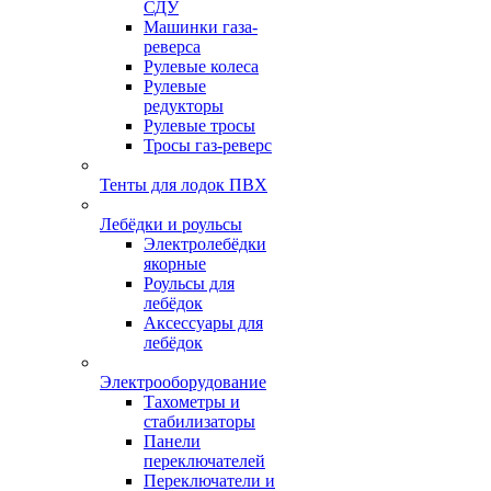
СДУ
Машинки газа-
реверса
Рулевые колеса
Рулевые
редукторы
Рулевые тросы
Тросы газ-реверс
Тенты для лодок ПВХ
Лебёдки и роульсы
Электролебёдки
якорные
Роульсы для
лебёдок
Аксессуары для
лебёдок
Электрооборудование
Тахометры и
стабилизаторы
Панели
переключателей
Переключатели и