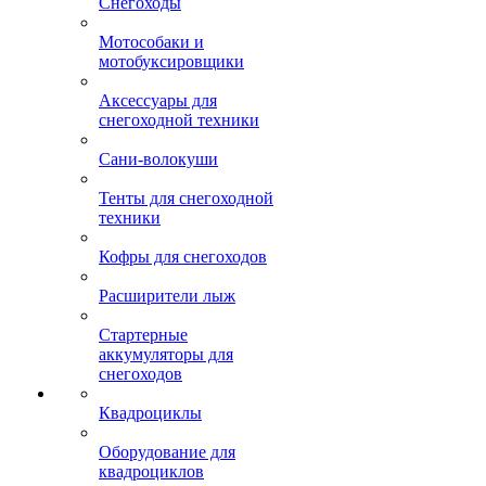
Снегоходы
Мотособаки и
мотобуксировщики
Аксессуары для
снегоходной техники
Сани-волокуши
Тенты для снегоходной
техники
Кофры для снегоходов
Расширители лыж
Стартерные
аккумуляторы для
снегоходов
Квадроциклы
Оборудование для
квадроциклов