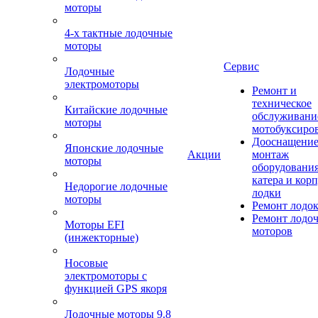
моторы
4-х тактные лодочные
моторы
Сервис
Лодочные
электромоторы
Ремонт и
техническое
Китайские лодочные
обслуживани
моторы
мотобуксиро
Дооснащение
Японские лодочные
Акции
монтаж
моторы
оборудования
катера и кор
Недорогие лодочные
лодки
моторы
Ремонт лодо
Ремонт лодо
Моторы EFI
моторов
(инжекторные)
Носовые
электромоторы с
функцией GPS якоря
Лодочные моторы 9.8