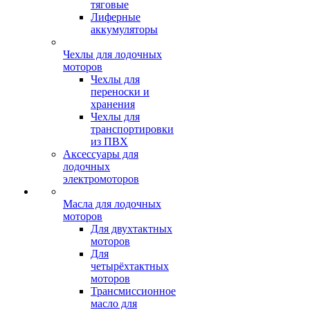
тяговые
Лиферные
аккумуляторы
Чехлы для лодочных
моторов
Чехлы для
переноски и
хранения
Чехлы для
транспортировки
из ПВХ
Аксессуары для
лодочных
электромоторов
Масла для лодочных
моторов
Для двухтактных
моторов
Для
четырёхтактных
моторов
Трансмиссионное
масло для