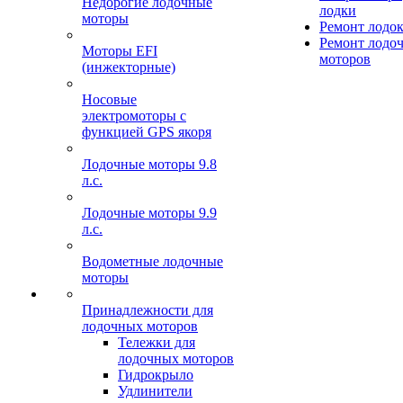
Недорогие лодочные
лодки
моторы
Ремонт лодо
Ремонт лодо
Моторы EFI
моторов
(инжекторные)
Носовые
электромоторы с
функцией GPS якоря
Лодочные моторы 9.8
л.с.
Лодочные моторы 9.9
л.с.
Водометные лодочные
моторы
Принадлежности для
лодочных моторов
Тележки для
лодочных моторов
Гидрокрыло
Удлинители