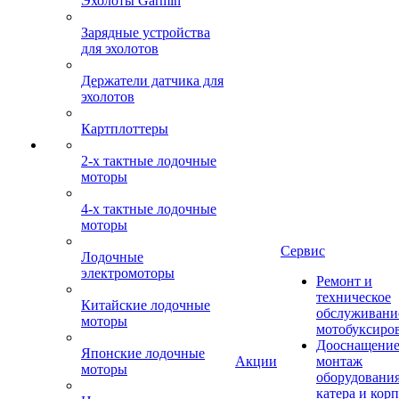
Эхолоты Garmin
Зарядные устройства
для эхолотов
Держатели датчика для
эхолотов
Картплоттеры
2-х тактные лодочные
моторы
4-х тактные лодочные
моторы
Сервис
Лодочные
электромоторы
Ремонт и
техническое
Китайские лодочные
обслуживани
моторы
мотобуксиро
Дооснащение
Японские лодочные
Акции
монтаж
моторы
оборудования
катера и кор