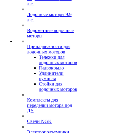
л.с.
Лодочные моторы 9.9
л.с.
Водометные лодочные
моторы
Принадлежности для
лодочных моторов
Тележки для
лодочных моторов
Гидрокрыло
Удлинители
румпеля
Стойки для
лодочных моторов
Комплекты для
переделки мотора под
ДУ
Свечи NGK
Электроподъемники