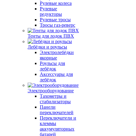
Рулевые колеса
Рулевые
редукторы
Рулевые тросы
Тросы газ-реверс
Тенты для лодок ПВХ
Лебёдки и роульсы
Электролебёдки
якорные
Роульсы для
лебёдок
Аксессуары для
лебёдок
Электрооборудование
Тахометры и
стабилизаторы
Панели
переключателей
Переключатели и
клеммы
аккумуляторных
батарей