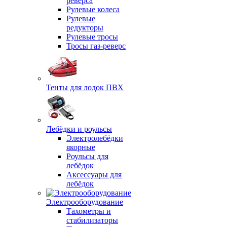
реверса
Рулевые колеса
Рулевые
редукторы
Рулевые тросы
Тросы газ-реверс
Тенты для лодок ПВХ
Лебёдки и роульсы
Электролебёдки
якорные
Роульсы для
лебёдок
Аксессуары для
лебёдок
Электрооборудование
Тахометры и
стабилизаторы