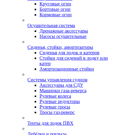
Круговые огни
Бортовые огни
Кормовые огни
Осушительная система
Дренажные аксессуары
Насосы осушительные
Сиденья, стойки, амортизаторы
Сиденья для лодок и катеров
Стойки для сидений в лодку или
катер
Амортизационные стойки
Системы управления судном
Аксессуары для СДУ
Машинки газа-реверса
Рулевые колеса
Рулевые редукторы
Рулевые тросы
Тросы газ-реверс
Тенты для лодок ПВХ
Лебёдки и роульсы