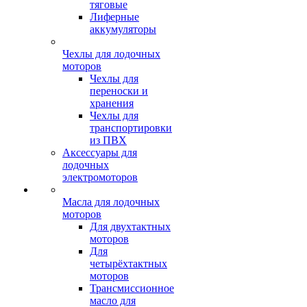
тяговые
Лиферные
аккумуляторы
Чехлы для лодочных
моторов
Чехлы для
переноски и
хранения
Чехлы для
транспортировки
из ПВХ
Аксессуары для
лодочных
электромоторов
Масла для лодочных
моторов
Для двухтактных
моторов
Для
четырёхтактных
моторов
Трансмиссионное
масло для