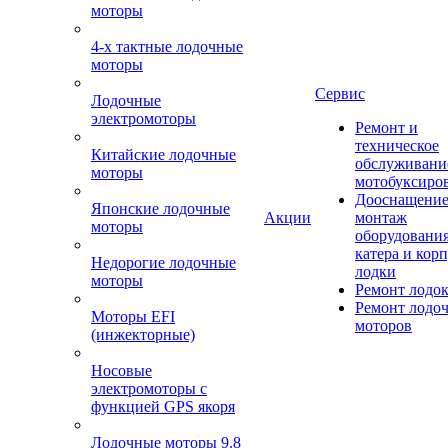
моторы
4-х тактные лодочные
моторы
Сервис
Лодочные
электромоторы
Ремонт и
техническое
Китайские лодочные
обслуживани
моторы
мотобуксиро
Дооснащение
Японские лодочные
Акции
монтаж
моторы
оборудования
катера и кор
Недорогие лодочные
лодки
моторы
Ремонт лодо
Ремонт лодо
Моторы EFI
моторов
(инжекторные)
Носовые
электромоторы с
функцией GPS якоря
Лодочные моторы 9.8