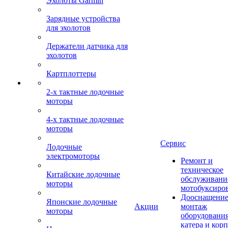
Эхолоты Garmin
Зарядные устройства
для эхолотов
Держатели датчика для
эхолотов
Картплоттеры
2-х тактные лодочные
моторы
4-х тактные лодочные
моторы
Сервис
Лодочные
электромоторы
Ремонт и
техническое
Китайские лодочные
обслуживани
моторы
мотобуксиро
Дооснащение
Японские лодочные
Акции
монтаж
моторы
оборудования
катера и кор