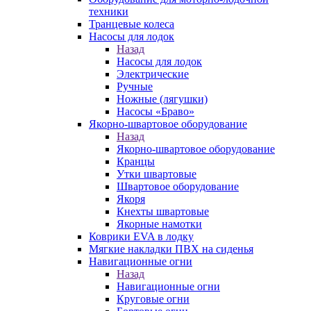
техники
Транцевые колеса
Насосы для лодок
Назад
Насосы для лодок
Электрические
Ручные
Ножные (лягушки)
Насосы «Браво»
Якорно-швартовое оборудование
Назад
Якорно-швартовое оборудование
Кранцы
Утки швартовые
Швартовое оборудование
Якоря
Кнехты швартовые
Якорные намотки
Коврики EVA в лодку
Мягкие накладки ПВХ на сиденья
Навигационные огни
Назад
Навигационные огни
Круговые огни