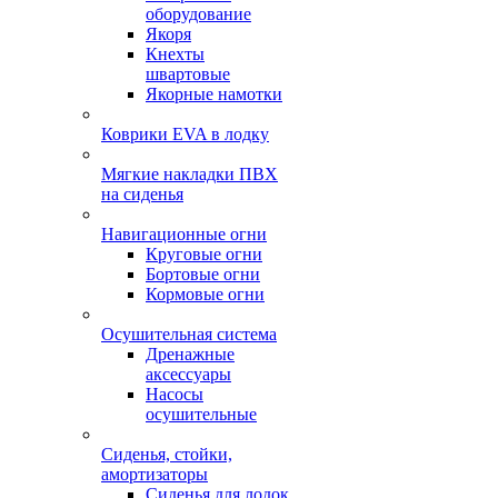
оборудование
Якоря
Кнехты
швартовые
Якорные намотки
Коврики EVA в лодку
Мягкие накладки ПВХ
на сиденья
Навигационные огни
Круговые огни
Бортовые огни
Кормовые огни
Осушительная система
Дренажные
аксессуары
Насосы
осушительные
Сиденья, стойки,
амортизаторы
Сиденья для лодок