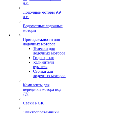
л.с.
Лодочные моторы 9.9
л.с.
Водометные лодочные
моторы
Принадлежности для
лодочных моторов
Тележки для
лодочных моторов
Гидрокрыло
Удлинители
румпеля
Стойки для
лодочных моторов
Комплекты для
переделки мотора под
ДУ
Свечи NGK
Электроподъемники