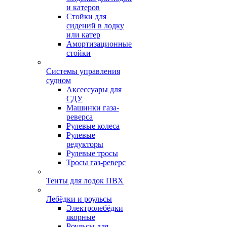
и катеров
Стойки для
сидений в лодку
или катер
Амортизационные
стойки
Системы управления
судном
Аксессуары для
СДУ
Машинки газа-
реверса
Рулевые колеса
Рулевые
редукторы
Рулевые тросы
Тросы газ-реверс
Тенты для лодок ПВХ
Лебёдки и роульсы
Электролебёдки
якорные
Роульсы для