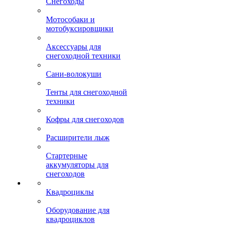
Снегоходы
Мотособаки и
мотобуксировщики
Аксессуары для
снегоходной техники
Сани-волокуши
Тенты для снегоходной
техники
Кофры для снегоходов
Расширители лыж
Стартерные
аккумуляторы для
снегоходов
Квадроциклы
Оборудование для
квадроциклов