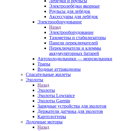
Лебёдки и роульсы
Электролебёдки якорные
Роульсы для лебёдок
Аксессуары для лебёдок
Электрооборудование
Назад
Электрооборудование
Тахометры и стабилизаторы
Панели переключателей
Переключатели и клеммы
аккумуляторных батарей
Автохолодильники — морозильники
Трапы
Водные аттракционы
Спасательные жилеты
Эхолоты
Назад
Эхолоты
Эхолоты Lowrance
Эхолоты Garmin
Зарядные устройства для эхолотов
Держатели датчика для эхолотов
Картплоттеры
Лодочные моторы
Назад