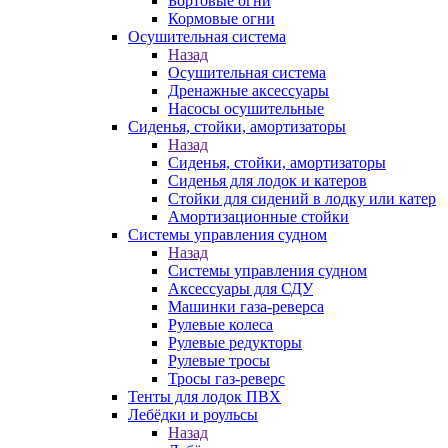
Бортовые огни
Кормовые огни
Осушительная система
Назад
Осушительная система
Дренажные аксессуары
Насосы осушительные
Сиденья, стойки, амортизаторы
Назад
Сиденья, стойки, амортизаторы
Сиденья для лодок и катеров
Стойки для сидений в лодку или катер
Амортизационные стойки
Системы управления судном
Назад
Системы управления судном
Аксессуары для СДУ
Машинки газа-реверса
Рулевые колеса
Рулевые редукторы
Рулевые тросы
Тросы газ-реверс
Тенты для лодок ПВХ
Лебёдки и роульсы
Назад