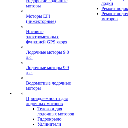
Недорогие лодочные
лодки
моторы
Ремонт лодо
Ремонт лодо
Моторы EFI
моторов
(инжекторные)
Носовые
электромоторы с
функцией GPS якоря
Лодочные моторы 9.8
л.с.
Лодочные моторы 9.9
л.с.
Водометные лодочные
моторы
Принадлежности для
лодочных моторов
Тележки для
лодочных моторов
Гидрокрыло
Удлинители