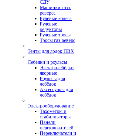
СДУ
Машинки газа-
реверса
Рулевые колеса
Рулевые
редукторы
Рулевые тросы
Тросы газ-реверс
Тенты для лодок ПВХ
Лебёдки и роульсы
Электролебёдки
якорные
Роульсы для
лебёдок
Аксессуары для
лебёдок
Электрооборудование
Тахометры и
стабилизаторы
Панели
переключателей
Переключатели и