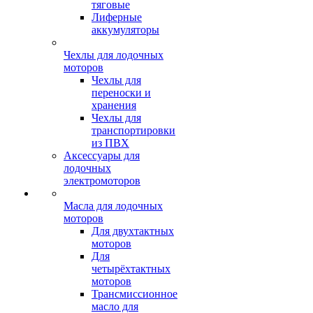
тяговые
Лиферные
аккумуляторы
Чехлы для лодочных
моторов
Чехлы для
переноски и
хранения
Чехлы для
транспортировки
из ПВХ
Аксессуары для
лодочных
электромоторов
Масла для лодочных
моторов
Для двухтактных
моторов
Для
четырёхтактных
моторов
Трансмиссионное
масло для