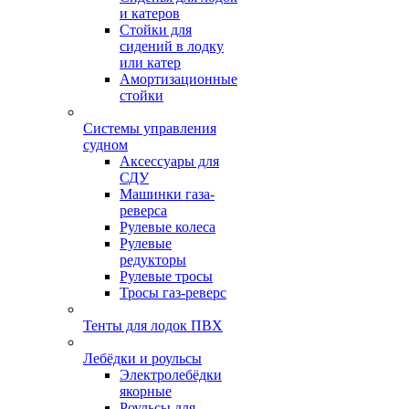
и катеров
Стойки для
сидений в лодку
или катер
Амортизационные
стойки
Системы управления
судном
Аксессуары для
СДУ
Машинки газа-
реверса
Рулевые колеса
Рулевые
редукторы
Рулевые тросы
Тросы газ-реверс
Тенты для лодок ПВХ
Лебёдки и роульсы
Электролебёдки
якорные
Роульсы для