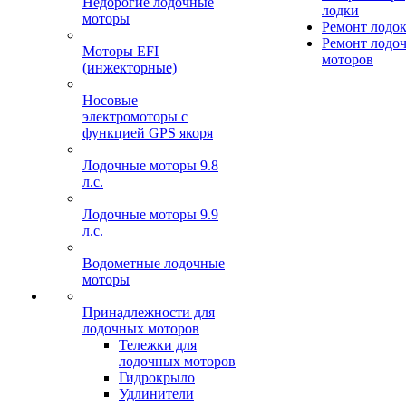
Недорогие лодочные
лодки
моторы
Ремонт лодо
Ремонт лодо
Моторы EFI
моторов
(инжекторные)
Носовые
электромоторы с
функцией GPS якоря
Лодочные моторы 9.8
л.с.
Лодочные моторы 9.9
л.с.
Водометные лодочные
моторы
Принадлежности для
лодочных моторов
Тележки для
лодочных моторов
Гидрокрыло
Удлинители