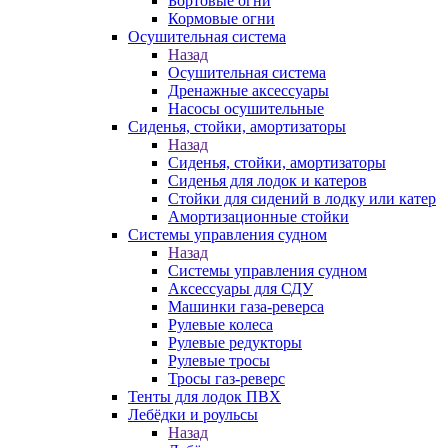
Бортовые огни
Кормовые огни
Осушительная система
Назад
Осушительная система
Дренажные аксессуары
Насосы осушительные
Сиденья, стойки, амортизаторы
Назад
Сиденья, стойки, амортизаторы
Сиденья для лодок и катеров
Стойки для сидений в лодку или катер
Амортизационные стойки
Системы управления судном
Назад
Системы управления судном
Аксессуары для СДУ
Машинки газа-реверса
Рулевые колеса
Рулевые редукторы
Рулевые тросы
Тросы газ-реверс
Тенты для лодок ПВХ
Лебёдки и роульсы
Назад