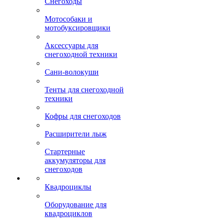
Снегоходы
Мотособаки и
мотобуксировщики
Аксессуары для
снегоходной техники
Сани-волокуши
Тенты для снегоходной
техники
Кофры для снегоходов
Расширители лыж
Стартерные
аккумуляторы для
снегоходов
Квадроциклы
Оборудование для
квадроциклов