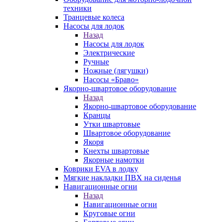
техники
Транцевые колеса
Насосы для лодок
Назад
Насосы для лодок
Электрические
Ручные
Ножные (лягушки)
Насосы «Браво»
Якорно-швартовое оборудование
Назад
Якорно-швартовое оборудование
Кранцы
Утки швартовые
Швартовое оборудование
Якоря
Кнехты швартовые
Якорные намотки
Коврики EVA в лодку
Мягкие накладки ПВХ на сиденья
Навигационные огни
Назад
Навигационные огни
Круговые огни