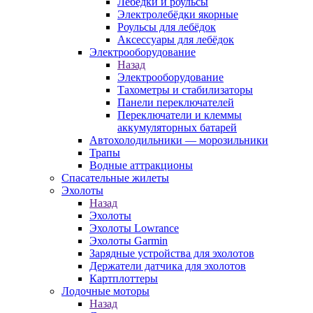
Лебёдки и роульсы
Электролебёдки якорные
Роульсы для лебёдок
Аксессуары для лебёдок
Электрооборудование
Назад
Электрооборудование
Тахометры и стабилизаторы
Панели переключателей
Переключатели и клеммы
аккумуляторных батарей
Автохолодильники — морозильники
Трапы
Водные аттракционы
Спасательные жилеты
Эхолоты
Назад
Эхолоты
Эхолоты Lowrance
Эхолоты Garmin
Зарядные устройства для эхолотов
Держатели датчика для эхолотов
Картплоттеры
Лодочные моторы
Назад