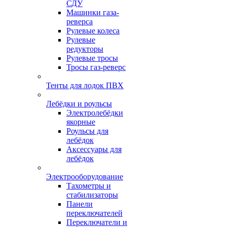
СДУ
Машинки газа-
реверса
Рулевые колеса
Рулевые
редукторы
Рулевые тросы
Тросы газ-реверс
Тенты для лодок ПВХ
Лебёдки и роульсы
Электролебёдки
якорные
Роульсы для
лебёдок
Аксессуары для
лебёдок
Электрооборудование
Тахометры и
стабилизаторы
Панели
переключателей
Переключатели и