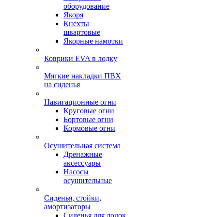
оборудование
Якоря
Кнехты
швартовые
Якорные намотки
Коврики EVA в лодку
Мягкие накладки ПВХ
на сиденья
Навигационные огни
Круговые огни
Бортовые огни
Кормовые огни
Осушительная система
Дренажные
аксессуары
Насосы
осушительные
Сиденья, стойки,
амортизаторы
Сиденья для лодок