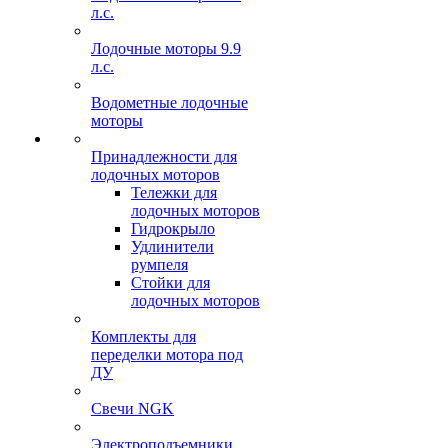
л.с.
Лодочные моторы 9.9
л.с.
Водометные лодочные
моторы
Принадлежности для
лодочных моторов
Тележки для
лодочных моторов
Гидрокрыло
Удлинители
румпеля
Стойки для
лодочных моторов
Комплекты для
переделки мотора под
ДУ
Свечи NGK
Электроподъемники