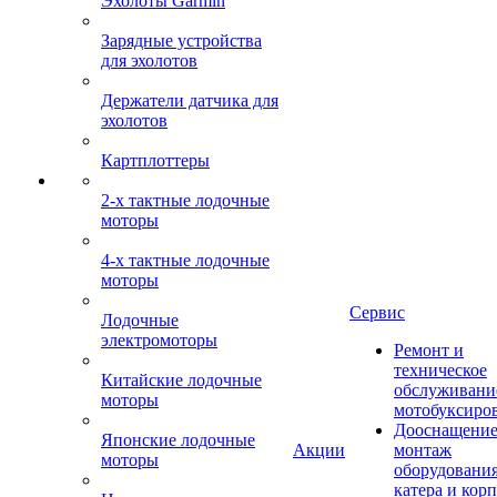
Эхолоты Garmin
Зарядные устройства
для эхолотов
Держатели датчика для
эхолотов
Картплоттеры
2-х тактные лодочные
моторы
4-х тактные лодочные
моторы
Сервис
Лодочные
электромоторы
Ремонт и
техническое
Китайские лодочные
обслуживани
моторы
мотобуксиро
Дооснащение
Японские лодочные
Акции
монтаж
моторы
оборудования
катера и кор